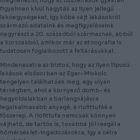
megnehezíti, hogy az összeírások gyakran
figyelmen kívül hagyták az ilyen jellegű
lakóegységeket, így kőbe vájt lakásokról
származó adataink és megfigyeléseink
nagyrészt a 20. századból származnak, abból
a korszakból, amikor már az etnográfia is
tudatosan foglalkozott a feltárásukkal.
Mindenesetre az biztos, hogy az ilyen típusú
lakások elsősorban az Eger–Miskolc
tengelyen találhatóak meg, egy olyan
térségben, ahol a környező domb- és
hegyoldalakban a barlangvájásra
legalkalmasabb anyagé, a riolittufáé a
főszerep. A riolittufa nemcsak könnyen
vájható, de tartós is, továbbá jól reagál a
hőmérséklet-ingadozásokra, így a célra