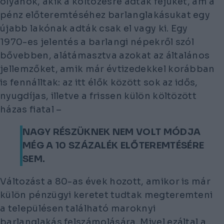
olyanok, akik a költözésre adták fejüket, ám a
pénz előteremtéséhez barlanglakásukat egy
újabb lakónak adták csak el vagy ki. Egy
1970-es jelentés a barlangi népekről szól
bővebben, alátámasztva azokat az általános
jellemzőket, amik már évtizedekkel korábban
is fennálltak: az itt élők között sok az idős,
nyugdíjas, illetve a frissen külön költözött
házas fiatal –
NAGY RÉSZÜKNEK NEM VOLT MÓDJA
MÉG A 10 SZÁZALÉK ELŐTEREMTÉSÉRE
SEM.
Változást a 80-as évek hozott, amikor is már
külön pénzügyi keretet tudtak megteremteni
a településen található maroknyi
barlanglakás felszámolására. Mivel ezáltal a