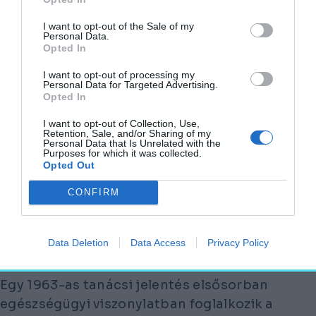
kialakításra.
I want to opt-out of the Sale of my
Personal Data.
Opted In
A BARLANGLAKÁSOKKAL
KAPCSOLATBAN MINDENKÉPPEN
I want to opt-out of processing my
Personal Data for Targeted Advertising.
ÉRDEMES MEGEMLÍTENI, HOGY NEMCSAK
Opted In
A 30-AS ÉVEK ÁLTALÁNOS
I want to opt-out of Collection, Use,
SZEGÉNYSÉGÉRE JELLEMZŐEK, HANEM
Retention, Sale, and/or Sharing of my
Personal Data that Is Unrelated with the
MÉG AZ 1980-AS ÉVEKBEN IS VOLTAK
Purposes for which it was collected.
LAKÓIK.
Opted Out
CONFIRM
Hajnáczy Tamás 2014-es tanulmánya például
a tibolddaróci barlanglakások
felszámolásának történetét idézi fel, mely
Data Deletion
Data Access
Privacy Policy
folyamat a 60-as évek középen kezdődött.
Egy 1963-as tanácsi jelentés elsősorban
egészségügyi viszonylatban foglalkozik a