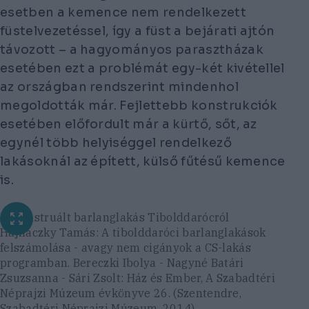
esetben a kemence nem rendelkezett
füstelvezetéssel, így a füst a bejárati ajtón
távozott – a hagyományos parasztházak
esetében ezt a problémát egy-két kivétellel
az országban rendszerint mindenhol
megoldották már. Fejlettebb konstrukciók
esetében előfordult már a kürtő, sőt, az
egynél több helyiséggel rendelkező
lakásoknál az épített, külső fűtésű kemence
is.
Rekonstruált barlanglakás Tibolddarócról
Hajnáczky Tamás: A tibolddaróci barlanglakások
felszámolása - avagy nem cigányok a CS-lakás
programban. Bereczki Ibolya - Nagyné Batári
Zsuzsanna - Sári Zsolt: Ház és Ember, A Szabadtéri
Néprajzi Múzeum évkönyve 26. (Szentendre,
Szabadtéri Néprajzi Múzeum, 2014)