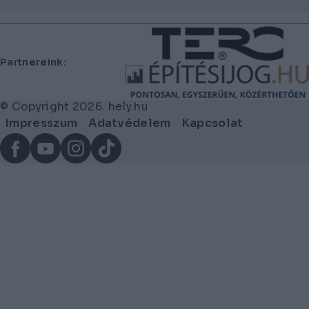
Lábléc
Partnereink:
© Copyright 2026. hely.hu
Lábléc
Impresszum
Adatvédelem
Kapcsolat
menü
Facebook
YouTube
Instagram
TikTok