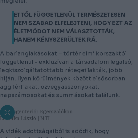
megfelel.
ETTŐL FÜGGETLENÜL TERMÉSZETESEN
NEM SZABAD ELFELEJTENI, HOGY EZT AZ
ÉLETMÓDOT NEM VÁLASZTOTTÁK,
HANEM KÉNYSZERÜLTEK RÁ.
A barlanglakásokat – történelmi korszaktól
függetlenül - exkluzívan a társadalom legalsó,
legkiszolgáltatottabb rétegei lakták, jobb
híján. Ilyen körülmények között elsősorban
agg férfiakat, özvegyasszonyokat,
napszámosokat és summásokat találunk.
Barlangenteriőr Egerszalókon
Lehotka László | MTI
A vidék adottságaiból is adódik, hogy