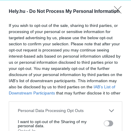
párhuzamosan vagy tényleges barlanghoz
Hely.hu -
Do Not Process My Personal Information
hasonlóan, arra merőlegesen is nyílhattak
egymásból. Ritka volt ugyan, de létezett
If you wish to opt-out of the sale, sharing to third parties, or
emeletes barlanglakás is.
processing of your personal or sensitive information for
targeted advertising by us, please use the below opt-out
Változások egy barlanglakás berendezésében
section to confirm your selection. Please note that after your
1910 és 1971 között
opt-out request is processed you may continue seeing
interest-based ads based on personal information utilized by
Bakó Ferenc: Bükki barlanglakások (Borsodi
us or personal information disclosed to third parties prior to
Kismonográfiák 3. Miskolc, 1977)
your opt-out. You may separately opt-out of the further
disclosure of your personal information by third parties on the
A berendezés rendszerint tükrözte a
IAB’s list of downstream participants. This information may
szegényes életmódot: a már említett
also be disclosed by us to third parties on the
IAB’s List of
kemence biztosította a meleget, míg az ágy
Downstream Participants
that may further disclose it to other
szerepét a legrosszabb esetben egy falba
third parties.
vájt lyuk töltötte be. Kezdetleges bútorok,
Personal Data Processing Opt Outs
tehát asztalok, ládák, ágyak támasztották a
I want to opt-out of the Sharing of my
meszelt, ritkábban mázolt falakat, amelyek –
personal data.
barlang révén – szabálytalanul kerültek
Opted In