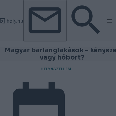
Tovább a tartalomhoz
Tovább a lábléchez
Magyar barlanglakások – kénysze
vagy hóbort?
HELY&SZELLEM