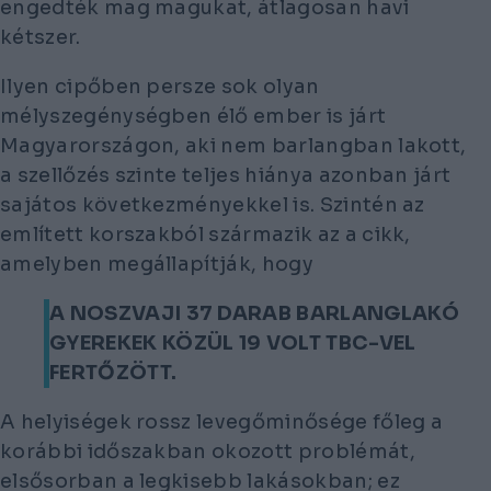
engedték mag magukat, átlagosan havi
kétszer.
Ilyen cipőben persze sok olyan
mélyszegénységben élő ember is járt
Magyarországon, aki nem barlangban lakott,
a szellőzés szinte teljes hiánya azonban járt
sajátos következményekkel is. Szintén az
említett korszakból származik az a cikk,
amelyben megállapítják, hogy
A NOSZVAJI 37 DARAB BARLANGLAKÓ
GYEREKEK KÖZÜL 19 VOLT TBC-VEL
FERTŐZÖTT.
A helyiségek rossz levegőminősége főleg a
korábbi időszakban okozott problémát,
elsősorban a legkisebb lakásokban; ez