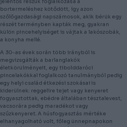
jelentős részük foglalkozása a
bortermeléshez kötődött, így azon
szőlőgazdasági napszámosok, akik bérük egy
részét terményben kapták meg, gyakran
külön pincehelyiséget is vájtak a lakószobák,
a konyha mellé.
A 30-as évek során több irányból is
megvizsgálták a barlanglakók
életkörülményeit, egy tibolddaróci
pincelakókkal foglalkozó tanulmányból pedig
egy helyi család étkezési szokásai is
kiderülnek: reggelire tejet vagy kenyeret
fogyasztottak, ebédre általában tésztalevest,
vacsorára pedig maradékot vagy
szűzkenyeret. A húsfogyasztás mértéke
elhanyagolható volt, főleg ünnepnapokon