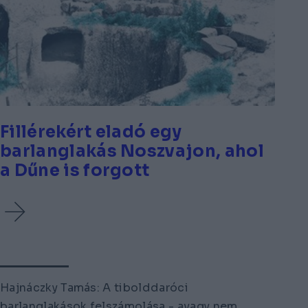
Fillérekért eladó egy
barlanglakás Noszvajon, ahol
a Dűne is forgott
Hajnáczky Tamás
: A tibolddaróci
barlanglakások felszámolása - avagy nem