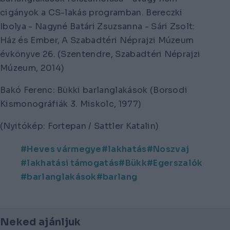
cigányok a CS-lakás programban. Bereczki
Ibolya - Nagyné Batári Zsuzsanna - Sári Zsolt:
Ház és Ember, A Szabadtéri Néprajzi Múzeum
évkönyve 26. (Szentendre, Szabadtéri Néprajzi
Múzeum, 2014)
Bakó Ferenc:
Bükki barlanglakások (Borsodi
Kismonográfiák 3. Miskolc, 1977)
(Nyitókép: Fortepan / Sattler Katalin)
Heves vármegye
lakhatás
Noszvaj
lakhatási támogatás
Bükk
Egerszalók
barlanglakások
barlang
Neked ajánljuk