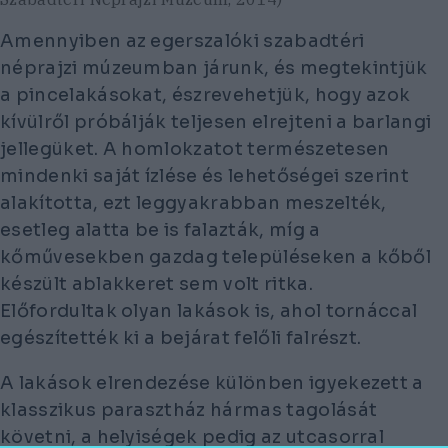
Amennyiben az egerszalóki szabadtéri
néprajzi múzeumban járunk, és megtekintjük
a pincelakásokat, észrevehetjük, hogy azok
kívülről próbálják teljesen elrejteni a barlangi
jellegüket. A homlokzatot természetesen
mindenki saját ízlése és lehetőségei szerint
alakította, ezt leggyakrabban meszelték,
esetleg alatta be is falazták, míg a
kőművesekben gazdag településeken a kőből
készült ablakkeret sem volt ritka.
Előfordultak olyan lakások is, ahol tornáccal
egészítették ki a bejárat felőli falrészt.
A lakások elrendezése különben igyekezett a
klasszikus parasztház hármas tagolását
követni, a helyiségek pedig az utcasorral