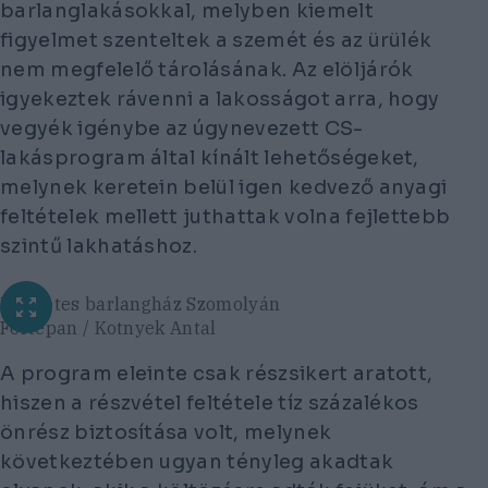
barlanglakásokkal, melyben kiemelt
figyelmet szenteltek a szemét és az ürülék
nem megfelelő tárolásának. Az elöljárók
igyekeztek rávenni a lakosságot arra, hogy
vegyék igénybe az úgynevezett CS-
lakásprogram által kínált lehetőségeket,
melynek keretein belül igen kedvező anyagi
feltételek mellett juthattak volna fejlettebb
szintű lakhatáshoz.
Emeletes barlangház Szomolyán
Fortepan / Kotnyek Antal
A program eleinte csak részsikert aratott,
hiszen a részvétel feltétele tíz százalékos
önrész biztosítása volt, melynek
következtében ugyan tényleg akadtak