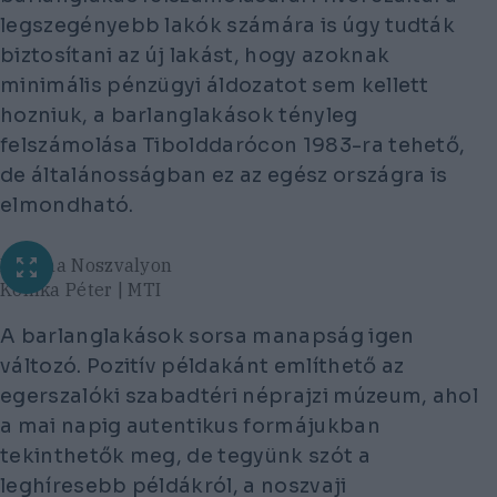
legszegényebb lakók számára is úgy tudták
biztosítani az új lakást, hogy azoknak
minimális pénzügyi áldozatot sem kellett
hozniuk, a barlanglakások tényleg
felszámolása Tibolddarócon 1983-ra tehető,
de általánosságban ez az egész országra is
elmondható.
Konyha Noszvalyon
Komka Péter | MTI
A barlanglakások sorsa manapság igen
változó. Pozitív példakánt említhető az
egerszalóki szabadtéri néprajzi múzeum, ahol
a mai napig autentikus formájukban
tekinthetők meg, de tegyünk szót a
leghíresebb példákról, a noszvaji