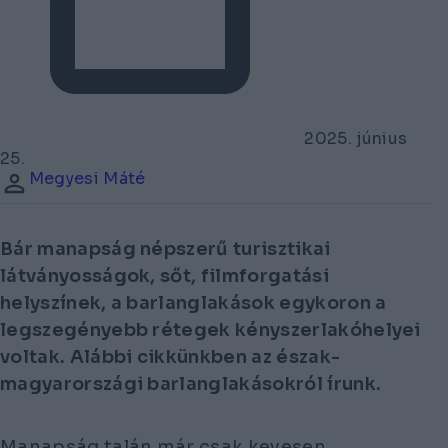
2025. június
25.
Megyesi Máté
Bár manapság népszerű turisztikai
látványosságok, sőt, filmforgatási
helyszínek, a barlanglakások egykoron a
legszegényebb rétegek kényszerlakóhelyei
voltak. Alábbi cikkünkben az észak-
magyarországi barlanglakásokról írunk.
Manapság talán már csak kevesen