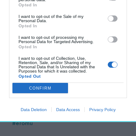
Opted In
Az MVM Csoport barnamezős
beruházásában kiváló helyi adottságokra,
I want to opt-out of the Sale of my
Personal Data.
meglévő közműcsatlakozásokra
Opted In
támaszkodhat a kivitelező nemzetközi
I want to opt-out of processing my
konzorcium. Várhatóan 2028-ra 650
Personal Data for Targeted Advertising.
Opted In
megawattnyi rugalmasan szabályozható
kapacitás létesül, elősegítve az új
I want to opt-out of Collection, Use,
Retention, Sale, and/or Sharing of my
zöldenergia-termelők kiegyensúlyozott
Personal Data that Is Unrelated with the
Purposes for which it was collected.
rendszerbe illesztését is.
Opted Out
Forrás: MTI
CONFIRM
Fotó: a jelenlegi visontai erőmű látképe
Data Deletion
Data Access
Privacy Policy
Heves vármegye
ipar
Visonta
gázerőmű
erőmű