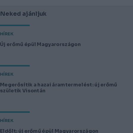
Neked ajánljuk
HÍREK
Új erőmű épül Magyarországon
HÍREK
Megerősítik a hazai áramtermelést: új erőmű
születik Visontán
HÍREK
Eldőlt: új erőmű épül Magyarországon