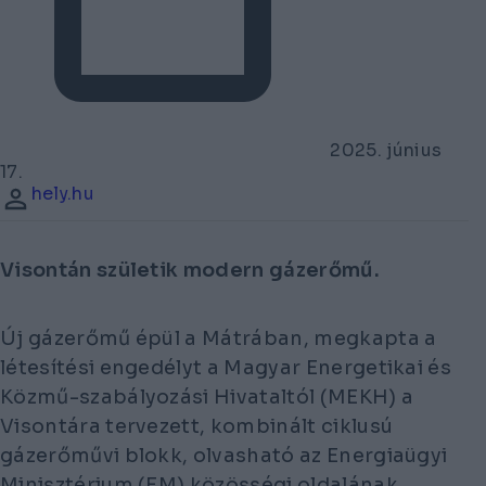
2025. június
17.
hely.hu
Visontán születik modern gázerőmű.
Új gázerőmű épül a Mátrában, megkapta a
létesítési engedélyt a Magyar Energetikai és
Közmű-szabályozási Hivataltól (MEKH) a
Visontára tervezett, kombinált ciklusú
gázerőművi blokk, olvasható az Energiaügyi
Minisztérium (EM) közösségi oldalának