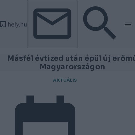
Tovább a tartalomhoz
Tovább a lábléchez
Másfél évtized után épül új erőm
Magyarországon
AKTUÁLIS