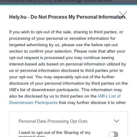
csütörtöki bejegyzésében.
Hely.hu -
Do Not Process My Personal Information
Az utolsó adminisztratív feltétel
teljesülésével elkezdődhet a kivitelezés, a
If you wish to opt-out of the sale, sharing to third parties, or
munka hamarosan indul. Magyarországon
processing of your personal or sensitive information for
targeted advertising by us, please use the below opt-out
másfél évtizede épült utoljára áramtermelő
section to confirm your selection. Please note that after your
alaperőmű,
opt-out request is processed you may continue seeing
interest-based ads based on personal information utilized by
AZ ELLÁTÁSBIZTONSÁG ÉS
us or personal information disclosed to third parties prior to
ENERGIASZUVERENITÁS ERŐSÍTÉSE
your opt-out. You may separately opt-out of the further
disclosure of your personal information by third parties on the
ÉRDEKÉBEN MOST HÁROM ÚJ BLOKK IS
IAB’s list of downstream participants. This information may
LÉTREJÖN KELET-MAGYARORSZÁGON,
also be disclosed by us to third parties on the
IAB’s List of
Downstream Participants
that may further disclose it to other
az egyik a Mátrai Erőmű visontai telephelyén
third parties.
szolgálja majd az áramszolgáltatás
Personal Data Processing Opt Outs
zavartalansága mellett a térségi
munkahelyek megőrzését is.
I want to opt-out of the Sharing of my
personal data.