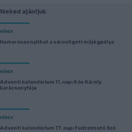
Neked ajánljuk
HÍREK
Hamarosan nyithat a városligeti műjégpálya
HÍREK
Adventi kalendárium 11. nap: Kós Károly
karácsonyfája
HÍREK
Adventi kalendárium 17. nap: Fudzsimotó Szó