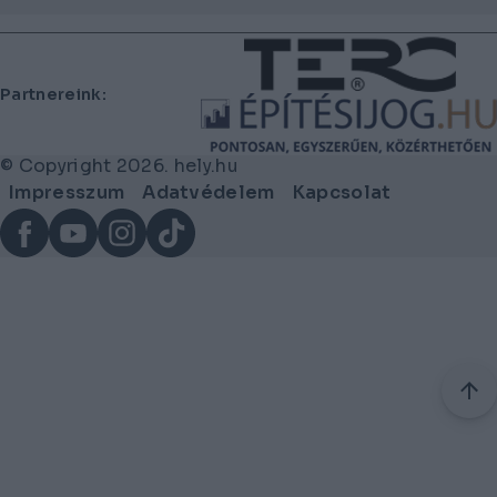
Lábléc
Partnereink:
© Copyright 2026. hely.hu
Lábléc
Impresszum
Adatvédelem
Kapcsolat
menü
Facebook
YouTube
Instagram
TikTok