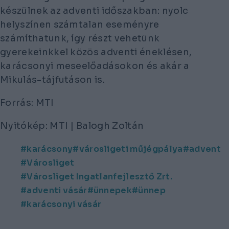
készülnek az adventi időszakban: nyolc
helyszínen számtalan eseményre
számíthatunk, így részt vehetünk
gyerekeinkkel közös adventi éneklésen,
karácsonyi meseelőadásokon és akár a
Mikulás-tájfutáson is.
Forrás: MTI
Nyitókép: MTI | Balogh Zoltán
karácsony
városligeti műjégpálya
advent
Városliget
Városliget Ingatlanfejlesztő Zrt.
adventi vásár
ünnepek
ünnep
karácsonyi vásár