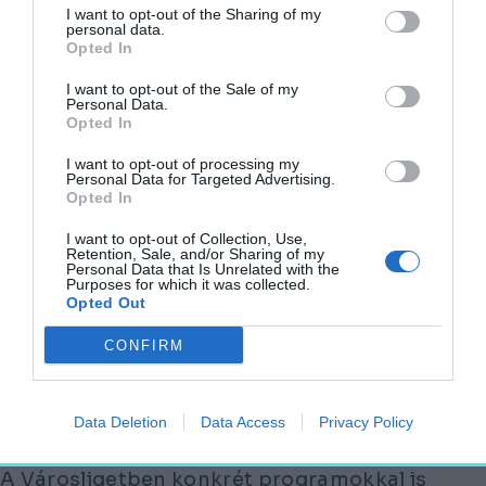
a Műjégpálya
I want to opt-out of the Sharing of my
personal data.
Opted In
Kicsit késve, de megnyitott.
I want to opt-out of the Sale of my
Personal Data.
Opted In
I want to opt-out of processing my
Personal Data for Targeted Advertising.
Kifejezetten a karácsonyi időszakra
Opted In
öltöztették azonban be a Millennium Házát
I want to opt-out of Collection, Use,
és a környékét, ahol látványos fényjáték várja
Retention, Sale, and/or Sharing of my
Personal Data that Is Unrelated with the
a közönséget; a Rózsakerten át egy
Purposes for which it was collected.
Opted Out
valóságos fényalagút vezet. Szintén hasonló
díszek kerültek elhelyezésre a BalloonFly
CONFIRM
léggömbjére is, de a parkban található
Zsolnay-szökőkút is díszesebbek tündököl a
Data Deletion
Data Access
Privacy Policy
szokásosnál.
A Városligetben konkrét programokkal is