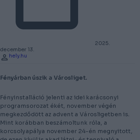
2025.
december 13.
hely.hu
Fényárban úszik a Városliget.
Fényinstalláció jelenti az idei karácsonyi
programsorozat ékét, november végén
megkezdődött az advent a Városligetben is.
Mint korábban beszámoltunk róla, a
korcsolyapálya november 24-én megnyitott,
de ezen kívül is akad látni- és tennivaló a