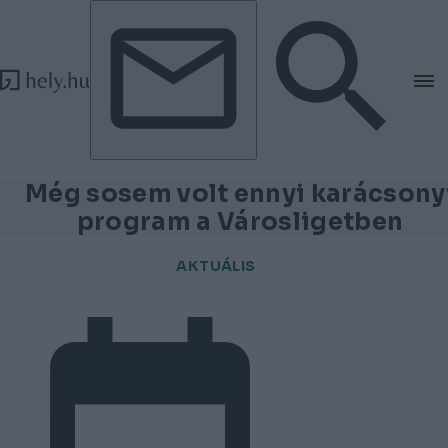
Tovább a tartalomhoz
Tovább a lábléchez
Még sosem volt ennyi karácsony
program a Városligetben
AKTUÁLIS