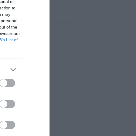
sonal or
ection to
ou may
 personal
out of the
 downstream
B’s List of