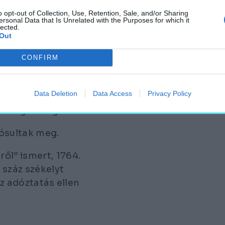
o opt-out of Collection, Use, Retention, Sale, and/or Sharing
TT, MELYNEK
ersonal Data that Is Unrelated with the Purposes for which it
lected.
L MEGÚJULT.
Out
isztítási munkákat
CONFIRM
 padlózatot,
ndszert, teljesen
Data Deletion
Data Access
Privacy Policy
lújítás kezdetén egy
 forog a világ”.
lósultak meg.
ől” ismert, 1764.
 száz székelyt
az adóztatás ellen