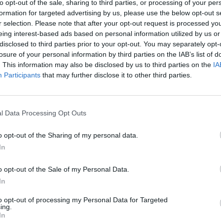
to opt-out of the sale, sharing to third parties, or processing of your per
formation for targeted advertising by us, please use the below opt-out s
r selection. Please note that after your opt-out request is processed y
eing interest-based ads based on personal information utilized by us or
disclosed to third parties prior to your opt-out. You may separately opt-
losure of your personal information by third parties on the IAB’s list of
. This information may also be disclosed by us to third parties on the
IA
Participants
that may further disclose it to other third parties.
a frissen megújult
ván. Kovács Gergely
l Data Processing Opt Outs
 azért épült, hogy az
ette: „templomot előbb-
o opt-out of the Sharing of my personal data.
nban csak hitből lehet
In
o opt-out of the Sale of my Personal Data.
In
to opt-out of processing my Personal Data for Targeted
ing.
In
laszolva elmondta, hogy