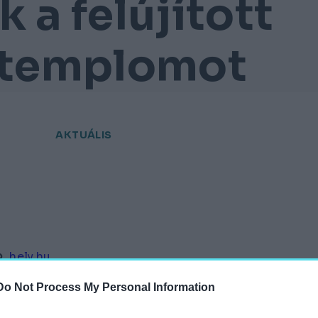
 a felújított
 templomot
AKTUÁLIS
hely.hu
Do Not Process My Personal Information