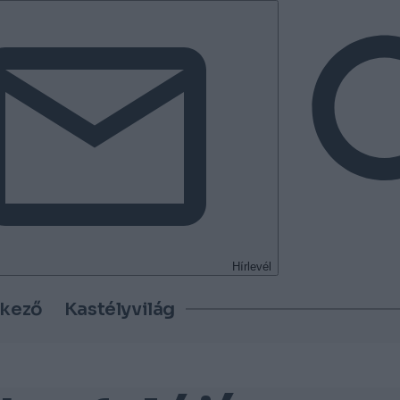
Hírlevél
tkező
Kastélyvilág