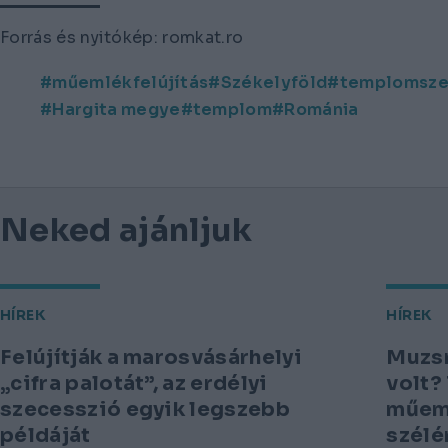
Forrás és nyitókép: romkat.ro
műemlékfelújítás
Székelyföld
templomsze
Hargita megye
templom
Románia
Neked ajánljuk
HÍREK
HÍREK
Felújítják a marosvásárhelyi
Muzsn
„cifra palotát”, az erdélyi
volt?
szecesszió egyik legszebb
műeml
példáját
szélé