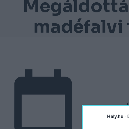
Megáldották
madéfalvi
Hely.hu -