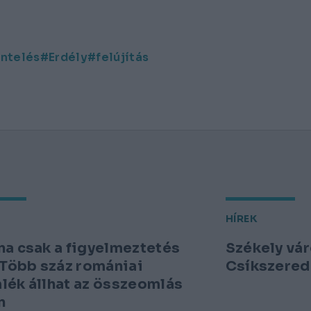
ntelés
Erdély
felújítás
HÍREK
a csak a figyelmeztetés
Székely vár
 Több száz romániai
Csíkszered
ék állhat az összeomlás
n