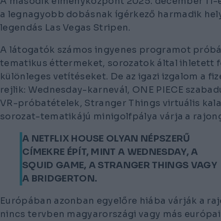
A második élményközpont 2025. december 11-én
a legnagyobb dobásnak ígérkező harmadik hely
legendás Las Vegas Stripen.
A látogatók számos ingyenes programot próbál
tematikus éttermeket, sorozatok által ihletett 
különleges vetítéseket. De az igazi izgalom a f
rejlik: Wednesday-karnevál, ONE PIECE szaba
VR-próbatételek, Stranger Things virtuális kala
sorozat-tematikájú minigolfpálya várja a rajon
A NETFLIX HOUSE OLYAN NÉPSZERŰ
CÍMEKRE ÉPÍT, MINT A WEDNESDAY, A
SQUID GAME, A STRANGER THINGS VAGY
A BRIDGERTON.
Európában azonban egyelőre hiába várják a rajo
nincs tervben magyarországi vagy más európai 