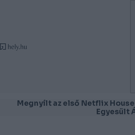
Tovább a tartalomhoz
Tovább a lábléchez
Megnyílt az első Netflix Hous
Egyesült