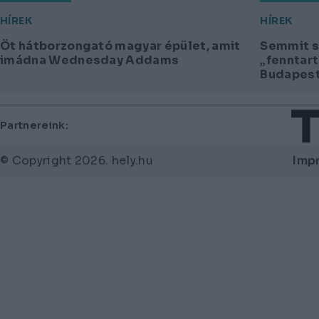
HÍREK
HÍREK
Öt hátborzongató magyar épület, amit
Semmit s
imádna Wednesday Addams
„fenntar
Budapeste
Lábléc
Partnereink:
Lábl
© Copyright 2026. hely.hu
Imp
men