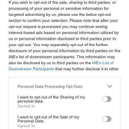
Nagy Bálint, az Építési és Közlekedési
If you wish to opt-out of the sale, sharing to third parties, or
Minisztérium közlekedésért felelős
processing of your personal or sensitive information for
targeted advertising by us, please use the below opt-out
államtitkára a térség fideszes országgyűlési
section to confirm your selection. Please note that after your
képviselőjeként úgy fogalmazott: a vármegye
opt-out request is processed you may continue seeing
és a választókerület szempontjából is
interest-based ads based on personal information utilized by
us or personal information disclosed to third parties prior to
példaértékű munka, ami negyven évnyi
your opt-out. You may separately opt-out of the further
összefogással megvalósult Zalaszentlászlón.
disclosure of your personal information by third parties on the
IAB’s list of downstream participants. This information may
MAKOVECZ IMRE APAI ÁGON
also be disclosed by us to third parties on the
IAB’s List of
NAGYKAPORNAKI KÖTŐDÉSŰ VOLT,
Downstream Participants
that may further disclose it to other
third parties.
EZÉRT IS VAN SZÁMOS ÁLTALA
TERVEZETT ÉPÜLET ZALÁBAN,
Personal Data Processing Opt Outs
a zalaszentlászlói épületkomplexum pedig
I want to opt-out of the Sharing of my
personal data.
valódi közösségi tér, aminek nagy
Opted In
jelentősége van a falu és a térség
I want to opt-out of the Sale of my
szempontjából is.
Personal Data.
Opted In