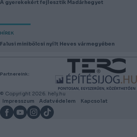
A gyerekekért fejlesztik Madárhegyet
HÍREK
Falusi minibölcsi nyílt Heves vármegyében
Lábléc
Partnereink:
© Copyright 2026. hely.hu
Lábléc
Impresszum
Adatvédelem
Kapcsolat
menü
Facebook
YouTube
Instagram
TikTok