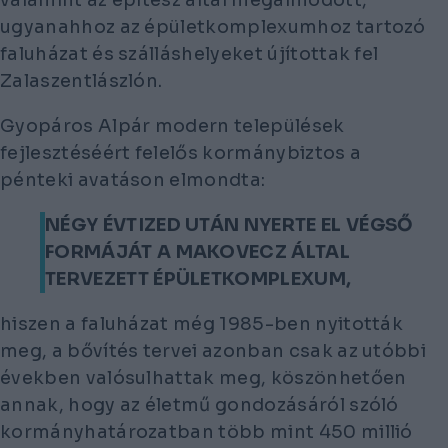
ugyanahhoz az épületkomplexumhoz tartozó
faluházat és szálláshelyeket újítottak fel
Zalaszentlászlón.
Gyopáros Alpár modern települések
fejlesztéséért felelős kormánybiztos a
pénteki avatáson elmondta:
NÉGY ÉVTIZED UTÁN NYERTE EL VÉGSŐ
FORMÁJÁT A MAKOVECZ ÁLTAL
TERVEZETT ÉPÜLETKOMPLEXUM,
hiszen a faluházat még 1985-ben nyitották
meg, a bővítés tervei azonban csak az utóbbi
években valósulhattak meg, köszönhetően
annak, hogy az életmű gondozásáról szóló
kormányhatározatban több mint 450 millió