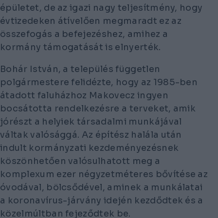
épületet, de az igazi nagy teljesítmény, hogy
évtizedeken átívelően megmaradt ez az
összefogás a befejezéshez, amihez a
kormány támogatását is elnyerték.
Bohár István, a település független
polgármestere felidézte, hogy az 1985-ben
átadott faluházhoz Makovecz ingyen
bocsátotta rendelkezésre a terveket, amik
jórészt a helyiek társadalmi munkájával
váltak valósággá. Az építész halála után
indult kormányzati kezdeményezésnek
köszönhetően valósulhatott meg a
komplexum ezer négyzetméteres bővítése az
óvodával, bölcsődével, aminek a munkálatai
a koronavírus-járvány idején kezdődtek és a
közelmúltban fejeződtek be.