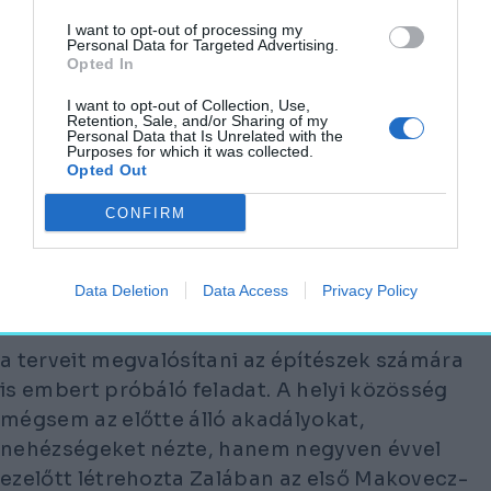
Az átadó ünnepség az épületben (fotó: MTI/Katona
I want to opt-out of processing my
Personal Data for Targeted Advertising.
Tibor)
Opted In
MTI
Fotó:
Katona Tibor
I want to opt-out of Collection, Use,
Retention, Sale, and/or Sharing of my
Personal Data that Is Unrelated with the
Vincze Máté, a Kulturális és Innovációs
Purposes for which it was collected.
Opted Out
Minisztérium közgyűjteményekért és
kulturális fejlesztésekért felelős helyettes
CONFIRM
államtitkára azt mondta:
„MAKOVECZ GAUDÍHOZ MÉRHETŐ
Data Deletion
Data Access
Privacy Policy
ÉPÍTÉSZZSENI VOLT”,
a terveit megvalósítani az építészek számára
is embert próbáló feladat. A helyi közösség
mégsem az előtte álló akadályokat,
nehézségeket nézte, hanem negyven évvel
ezelőtt létrehozta Zalában az első Makovecz-