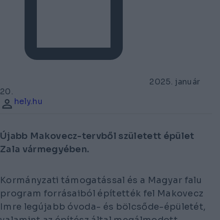
2025. január
20.
hely.hu
Újabb Makovecz-tervből született épület
Zala vármegyében.
Kormányzati támogatással és a Magyar falu
program forrásaiból építették fel Makovecz
Imre legújabb óvoda- és bölcsőde-épületét,
valamint az építész által megálmodott,