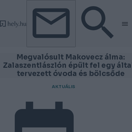
Tovább a tartalomhoz
Tovább a lábléchez
Megvalósult Makovecz álma:
Zalaszentlászlón épült fel egy álta
tervezett óvoda és bölcsőde
AKTUÁLIS