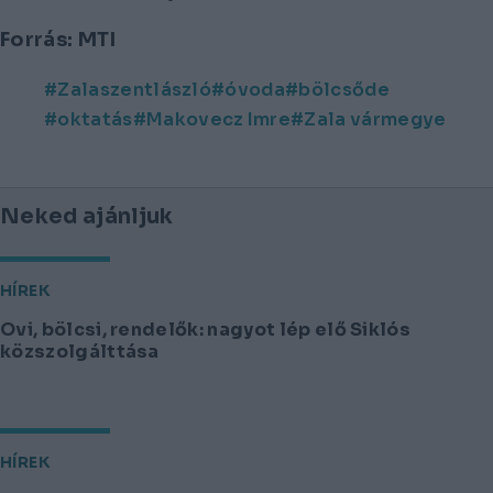
Forrás: MTI
Zalaszentlászló
óvoda
bölcsőde
oktatás
Makovecz Imre
Zala vármegye
Neked ajánljuk
HÍREK
Ovi, bölcsi, rendelők: nagyot lép elő Siklós
közszolgálttása
HÍREK