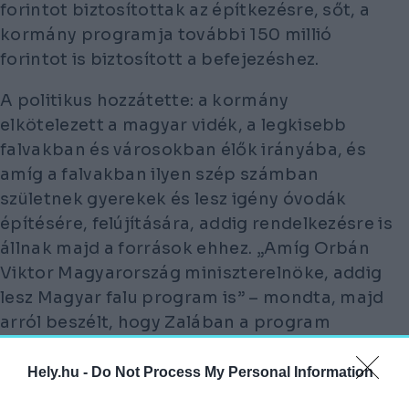
forintot biztosítottak az építkezésre, sőt, a
kormány programja további 150 millió
forintot is biztosított a befejezéshez.
A politikus hozzátette: a kormány
elkötelezett a magyar vidék, a legkisebb
falvakban és városokban élők irányába, és
amíg a falvakban ilyen szép számban
születnek gyerekek és lesz igény óvodák
építésére, felújítására, addig rendelkezésre is
állnak majd a források ehhez.
„Amíg Orbán
Viktor Magyarország miniszterelnöke, addig
lesz Magyar falu program is”
– mondta, majd
arról beszélt, hogy Zalában a program
indulása óta eltelt fél évtizedben több mint
45 milliárd forint forrást osztottak ki.
Hely.hu -
Do Not Process My Personal Information