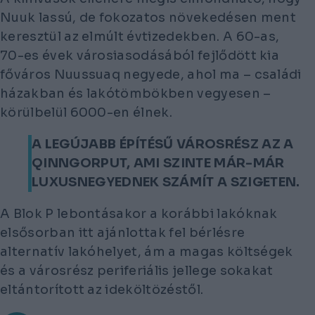
Nuuk lassú, de fokozatos növekedésen ment
keresztül az elmúlt évtizedekben. A 60-as,
70-es évek városiasodásából fejlődött kia
főváros Nuussuaq negyede, ahol ma – családi
házakban és lakótömbökben vegyesen –
körülbelül 6000-en élnek.
A LEGÚJABB ÉPÍTÉSŰ VÁROSRÉSZ AZ A
QINNGORPUT, AMI SZINTE MÁR-MÁR
LUXUSNEGYEDNEK SZÁMÍT A SZIGETEN.
A Blok P lebontásakor a korábbi lakóknak
elsősorban itt ajánlottak fel bérlésre
alternatív lakóhelyet, ám a magas költségek
és a városrész periferiális jellege sokakat
eltántorított az ideköltözéstől.