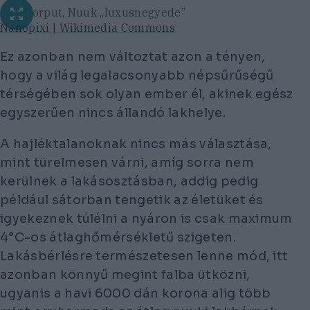
Qinngorput, Nuuk „luxusnegyede”
Nanopixi | Wikimedia Commons
Ez azonban nem változtat azon a tényen,
hogy a világ legalacsonyabb népsűrűségű
térségében sok olyan ember él, akinek egész
egyszerűen nincs állandó lakhelye.
A hajléktalanoknak nincs más választása,
mint türelmesen várni, amíg sorra nem
kerülnek a lakásosztásban, addig pedig
például sátorban tengetik az életüket és
igyekeznek túlélni a nyáron is csak maximum
4°C-os átlaghőmérsékletű szigeten.
Lakásbérlésre természetesen lenne mód, itt
azonban könnyű megint falba ütközni,
ugyanis a havi 6000 dán korona alig több