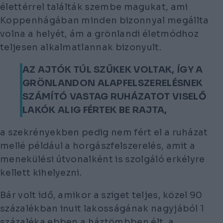
élettérrel találták szembe magukat, ami
Koppenhágában minden bizonnyal megállta
volna a helyét, ám a grönlandi életmódhoz
teljesen alkalmatlannak bizonyult.
AZ AJTÓK TÚL SZŰKEK VOLTAK, ÍGY A
GRÖNLANDON ALAPFELSZERELÉSNEK
SZÁMÍTÓ VASTAG RUHÁZATOT VISELŐ
LAKÓK ALIG FÉRTEK BE RAJTA,
a szekrényekben pedig nem fért el a ruházat
mellé például a horgászfelszerelés, amit a
menekülési útvonalként is szolgáló erkélyre
kellett kihelyezni.
Bár volt idő, amikor a sziget teljes, közel 90
százalékban inuit lakosságának nagyjából 1
százaléka ebben a háztömbben élt, a