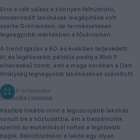
Erre a vélt válasz a könnyen felhúzható,
modernizált lakóházak megépítése volt
szerte Grönlandon, de természetesen
legnagyobb mértékben a fővárosban.
A trend igazán a 60-as években teljesedett
ki, és legékesebb példája pedig a Blok P
elnevezésű tömb, ami a maga korában a Dán
Királyság legnagyobb lakóházának számított.
a Blok P Grönlandon
Wikimedia Commons
Később inkább mint a legcsúnyább lakóház
vonult be a köztudatba, ám a beszámolók
szerint az esztétikával voltak a legkisebb
bajok. Beköltözéskor a lakók egy olyan