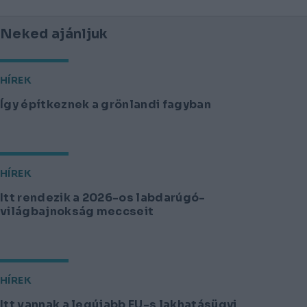
Neked ajánljuk
HÍREK
Így építkeznek a grönlandi fagyban
HÍREK
Itt rendezik a 2026-os labdarúgó-
világbajnokság meccseit
HÍREK
Itt vannak a legújabb EU-s lakhatásügyi