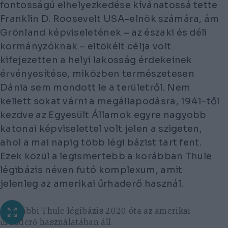
fontosságú elhelyezkedése kívánatossá tette
Franklin D. Roosevelt USA-elnök számára, ám
Grönland képviseletének – az északi és déli
kormányzóknak – eltökélt célja volt
kifejezetten a helyi lakosság érdekeinek
érvényesítése, miközben természetesen
Dánia sem mondott le a területről. Nem
kellett sokat várni a megállapodásra, 1941-től
kezdve az Egyesült Államok egyre nagyobb
katonai képviselettel volt jelen a szigeten,
ahol a mai napig több légi bázist tart fent.
Ezek közül a legismertebb a korábban Thule
légibázis néven futó komplexum, amit
jelenleg az amerikai űrhaderő használ.
A korábbi Thule légibázis 2020 óta az amerikai
űrhaderő használatában áll