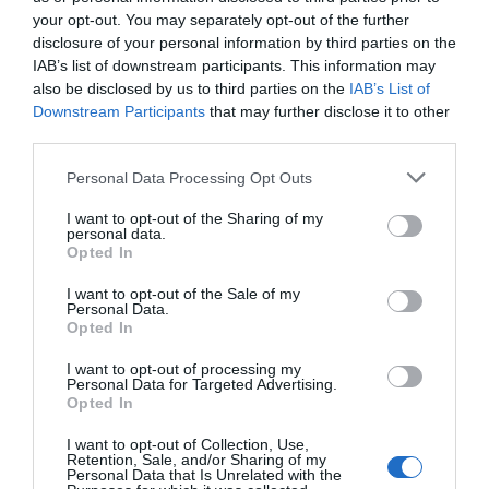
már a szigeten a 10. századtól jelenlévő viking
your opt-out. You may separately opt-out of the further
disclosure of your personal information by third parties on the
telepesek is előszeretettel használtak partra
IAB’s list of downstream participants. This information may
sodródott, illetve Észak-Amerikából
also be disclosed by us to third parties on the
IAB’s List of
importált faanyagot épületeik és hajóik
Downstream Participants
that may further disclose it to other
third parties.
kialakításánál.
Personal Data Processing Opt Outs
A helyzet mára sem változott, így Grönland –
úgy a fa, mint a többi építőanyag esetében –
I want to opt-out of the Sharing of my
personal data.
ki van szolgáltatva kereskedelmi
Opted In
partnereinek, elsősorban természetesen
I want to opt-out of the Sale of my
Dániának, és ezáltal a piaci viszonyoknak.
Personal Data.
Opted In
Lakásmizéria
I want to opt-out of processing my
Personal Data for Targeted Advertising.
Grönlandon tehát – ha nem szeretne vagy tud
Opted In
építkezni – jelenleg két módja van annak,
I want to opt-out of Collection, Use,
hogy az ember lakást vagy házat szerezzen. A
Retention, Sale, and/or Sharing of my
Personal Data that Is Unrelated with the