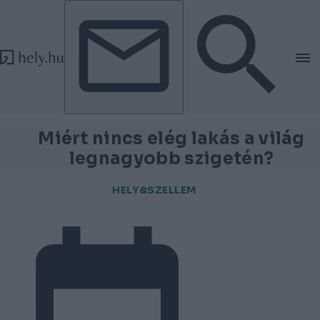
Tovább a tartalomhoz
Tovább a lábléchez
Miért nincs elég lakás a világ
legnagyobb szigetén?
HELY&SZELLEM