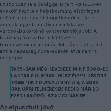
Ez azonban felelősséggel is járt. Az 1950-es
évektől kezdve a helyi kormány elsődleges
céljául a gazdasági függetlenedést tűzte ki,
aminek egyik fő motívuma a lakosok
városokba történő koncentrációja volt. A
lakosság fokozatos átköltözése
természetesen lakhatási kihívásokkal is járt,
ami a népesség növekedését látva nem is
meglepő:
1965-BAN MÉG KEVESEBB MINT 5000-ES
LAKTAK NUUKBAN, HÚSZ ÉVVEL KÉSŐBB
TÖBB MINT DUPLA ANNYIAN, A 2024
JANUÁRI FELMÉRÉSEK PEDIG MÁR 20
EZER LAKÓRÓL SZÁMOLNAK BE.
Az elpusztult jövő