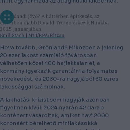
mint egyharmada az átlag nuuki lakbérnek.
A grönlandi jövő? A háttérben építkezés, az
előtérben ifjabb Donald Trump érkezik Nuukba
2025 januárjában
Emil Stach | MTI/EPA/Ritzau
Hova tovább, Grönland? Miközben a jelenleg
20 ezer lakost számláló fővárosban
vélhetően közel 400 hajléktalan él, a
kormány igyekszik garantálni a folyamatos
növekedést, és 2030-ra nagyjából 30 ezres
lakossággal számolnak.
A lakhatási krízist sem hagyják azonban
figyelmen kívül: 2024 nyarán 42 darab
konténert vásároltak, amiket havi 2000
koronáért bérelhető minilakásokká