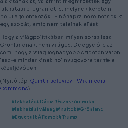
alakítanak át, valamint meghirdettek egy
lakhatási programot is, melynek keretein
belül a jelentkezők 18 hónapra bérelhetnek ki
egy szobát, amíg nem találnak állást.
Hogy a világpolitikában milyen sorsa lesz
Grönlandnak, nem világos. De egyelőre az
sem, hogy a világ legnagyobb szigetén vajon
lesz-e mindenkinek hol nyugovóra térnie a
közeljövőben.
(Nyitókép:
Quintinsoloviev | Wikimedia
Commons
)
lakhatás
Dánia
Észak-Amerika
lakhatási válság
inuitok
Grönland
Egyesült Államok
Trump