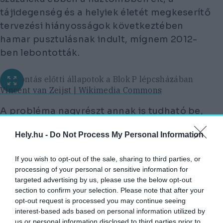
tájidegenség és a helyiek életét megkeserítő
tervezési hiányosságok következtében
hamar pusztulásnak indult, mígnem 2012-
ben lebontották.
A lebontás előtti állapotok a Blok P lépcsházában
Vincent van Zeijst | Wikimedia Commons
A probléma nagyrészt annak is tudható be,
hogy a sziget adottságaiból kifolyólag az
Hely.hu -
Do Not Process My Personal Information
építkezés reménytelenül költséges. Ugyan
Grönlandon találunk fát, elsősorban a
If you wish to opt-out of the sale, sharing to third parties, or
boróka, berkenye és a nyír fajtákból, ezek
processing of your personal or sensitive information for
azonban a klimatikus viszonyok miatt sem
targeted advertising by us, please use the below opt-out
section to confirm your selection. Please note that after your
szerkezetükben, sem alakjukban nem
opt-out request is processed you may continue seeing
különösebben alkalmasak nagyobb méretű
interest-based ads based on personal information utilized by
építkezésre. Kutatók megállapították, hogy
us or personal information disclosed to third parties prior to