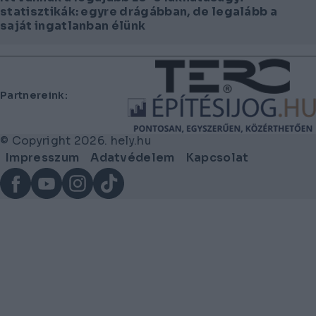
statisztikák: egyre drágábban, de legalább a
saját ingatlanban élünk
Lábléc
Partnereink:
© Copyright 2026. hely.hu
Lábléc
Impresszum
Adatvédelem
Kapcsolat
menü
Facebook
YouTube
Instagram
TikTok