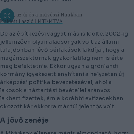
A régi, az új és a művészi Nuukban
Makleit László | MTI/MTVA
De az építkezési vágyat más is kiölte. 2002-ig
jellemzően olyan alacsonyak volt az állami
tulajdonban lévő bérlakások lakdíjai, hogy a
magánszektornak gyakorlatilag nem is érte
meg befektetnie. Ekkor ugyan a grönlandi
kormány igyekezett enyhíteni a helyzeten új
árképzési politika bevezetésével, ahol a
lakosok a háztartási bevétellel arányos
lakbért fizettek, ám a korábbi évtizedekben
okozott kár ekkorra már túl jelentős volt.
A jövő zenéje
A kihívások ellenére mégis elmondható, hogy