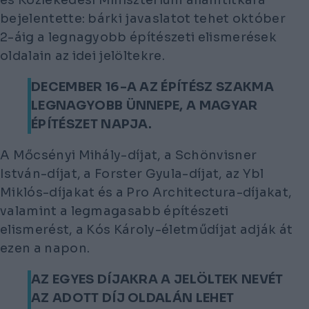
bejelentette: bárki javaslatot tehet október
2-áig a legnagyobb építészeti elismerések
oldalain az idei jelöltekre.
DECEMBER 16-A AZ ÉPÍTÉSZ SZAKMA
LEGNAGYOBB ÜNNEPE, A MAGYAR
ÉPÍTÉSZET NAPJA.
A Mőcsényi Mihály-díjat, a Schönvisner
István-díjat, a Forster Gyula-díjat, az Ybl
Miklós-díjakat és a Pro Architectura-díjakat,
valamint a legmagasabb építészeti
elismerést, a Kós Károly-életműdíjat adják át
ezen a napon.
AZ EGYES DÍJAKRA A JELÖLTEK NEVÉT
AZ ADOTT DÍJ OLDALÁN LEHET