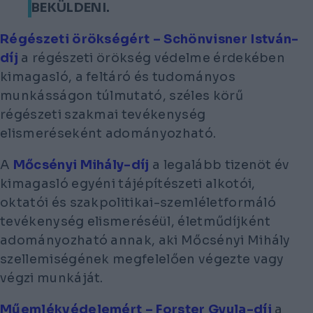
BEKÜLDENI.
Régészeti örökségért – Schönvisner István-
díj
a régészeti örökség védelme érdekében
kimagasló, a feltáró és tudományos
munkásságon túlmutató, széles körű
régészeti szakmai tevékenység
elismeréseként adományozható.
A
Mőcsényi Mihály-díj
a legalább tizenöt év
kimagasló egyéni tájépítészeti alkotói,
oktatói és szakpolitikai-szemléletformáló
tevékenység elismeréséül, életműdíjként
adományozható annak, aki Mőcsényi Mihály
szellemiségének megfelelően végezte vagy
végzi munkáját.
Műemlékvédelemért – Forster Gyula-díj
a