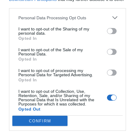
tevékenységért, valamint a nemzeti
third parties.
építészetpolitika céljai érdekében elért
kiemelkedő eredmények elismeréseként
Personal Data Processing Opt Outs
természetes személy, jogi személy vagy
I want to opt-out of the Sharing of my
personal data.
közösség részére adományozható.
Opted In
A
Kós Károly-életműdíj
a Kárpát-medencei
I want to opt-out of the Sale of my
Personal Data.
építészet hagyományainak megőrzésén és
Opted In
fejlődésének előmozdításán dolgozó,
I want to opt-out of processing my
kimagasló tudású és elhivatottságú
Personal Data for Targeted Advertising.
szakemberek példamutató életművének
Opted In
elismeréséül adományozható. A díj évente
I want to opt-out of Collection, Use,
Retention, Sale, and/or Sharing of my
egy fő részére adományozható, az elismerést
Personal Data that Is Unrelated with the
ugyanaz a személy csak egyszer kaphatja
Purposes for which it was collected.
Opted Out
meg.
CONFIRM
A tavalyi díjazottakról és a