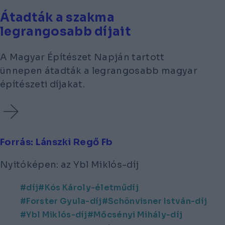
Átadták a szakma
legrangosabb díjait
A Magyar Építészet Napján tartott
ünnepen átadták a legrangosabb magyar
építészeti díjakat.
Forrás: Lánszki Regő Fb
Nyitóképen: az Ybl Miklós-díj
díj
Kós Károly-életműdíj
Forster Gyula-díj
Schönvisner István-díj
Ybl Miklós-díj
Mőcsényi Mihály-díj