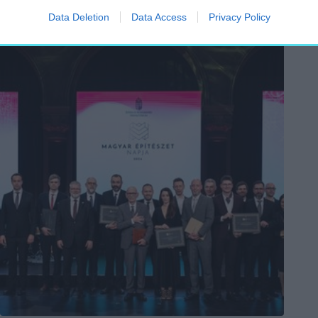
díjátadóról itt írtunk:
Data Deletion
Data Access
Privacy Policy