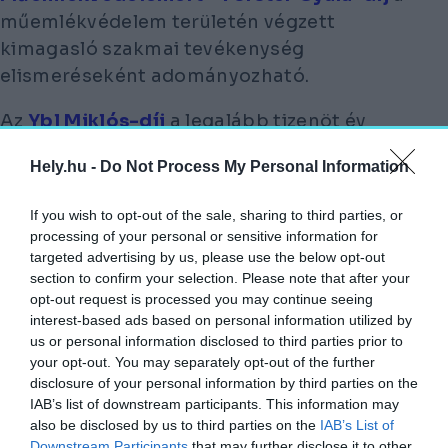
műemlékvédelem területén végzett
kimagasló szakmai tevékenység
elismeréseként adományozható.
Az
Ybl Miklós-díj
a legalább tizenöt év
kimagasló egyéni – önállóan tervezett
Hely.hu -
Do Not Process My Personal Information
építészeti alkotásokra vonatkozó –
If you wish to opt-out of the sale, sharing to third parties, or
ÉPÍTÉSZETI ALKOTÓI, OKTATÓI
processing of your personal or sensitive information for
TEVÉKENYSÉG ELISMERÉSÉÜL,
targeted advertising by us, please use the below opt-out
ÉLETMŰDÍJKÉNT ADOMÁNYOZHATÓ.
section to confirm your selection. Please note that after your
opt-out request is processed you may continue seeing
A
Pro Architectura díj
a magyar építészeti
interest-based ads based on personal information utilized by
us or personal information disclosed to third parties prior to
kultúra népszerűsítésében, a minőségi
your opt-out. You may separately opt-out of the further
épített környezet létrehozásában, az
disclosure of your personal information by third parties on the
építészeti értékek megóvásában és az
IAB’s list of downstream participants. This information may
építészeti szemléletformálásban kifejtett
also be disclosed by us to third parties on the
IAB’s List of
Downstream Participants
that may further disclose it to other