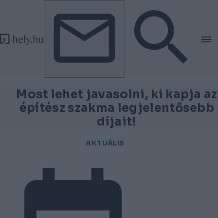
Tovább a tartalomhoz
Tovább a lábléchez
Most lehet javasolni, ki kapja az
építész szakma legjelentősebb
díjait!
AKTUÁLIS