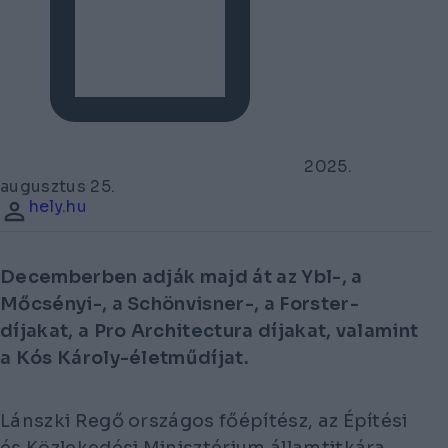
2025.
augusztus 25.
hely.hu
Decemberben adják majd át az Ybl-, a
Mőcsényi-, a Schönvisner-, a Forster-
díjakat, a Pro Architectura díjakat, valamint
a Kós Károly-életműdíjat.
Lánszki Regő országos főépítész, az Építési
és Közlekedési Minisztérium államtitkára