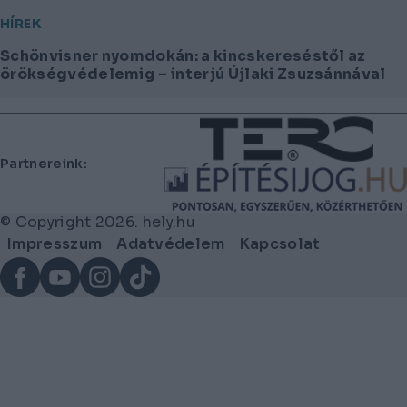
HÍREK
Schönvisner nyomdokán: a kincskereséstől az
örökségvédelemig – interjú Újlaki Zsuzsánnával
Lábléc
Partnereink:
© Copyright 2026. hely.hu
Lábléc
Impresszum
Adatvédelem
Kapcsolat
menü
Facebook
YouTube
Instagram
TikTok