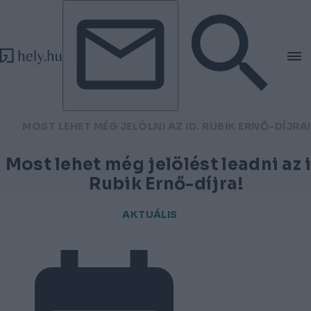
Tovább a tartalomhoz
Tovább a lábléchez
MOST LEHET MÉG JELÖLNI AZ ID. RUBIK ERNŐ-DÍJRA!
Most lehet még jelölést leadni az i
Rubik Ernő-díjra!
AKTUÁLIS