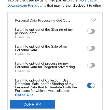
also be disclosed by us to third parties on the
IAB’s List of
születésének napján, november 27-én adják
Downstream Participants
that may further disclose it to other
át.
third parties.
A díjhoz a
Personal Data Processing Opt Outs
I want to opt-out of the Sharing of my
KOSSUTH-DÍJJAL JÁRÓ JUTALOMMAL
personal data.
MEGEGYEZŐ, BRUTTÓ ÖSSZEGŰ
Opted In
PÉNZJUTALOM JÁR.
I want to opt-out of the Sale of my
Personal Data.
Opted In
A díj adományozására vonatkozó
javaslatokat legfeljebb 7 tagú szakmai bíráló
I want to opt-out of processing my
Personal Data for Targeted Advertising.
bizottság fogadja be, véleményezi és
Opted In
rangsorolja.
I want to opt-out of Collection, Use,
Retention, Sale, and/or Sharing of my
A bíráló bizottság tagjai: az építészeti
Personal Data that Is Unrelated with the
Purposes for which it was collected.
államtitkár mint a bizottság elnöke, a
Opted Out
közlekedésért felelős államtitkár, a Magyar
CONFIRM
Mérnöki Kamara elnöke, a Budapesti Műszaki