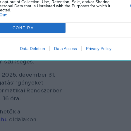
o opt-out of Collection, Use, Retention, Sale, and/or Sharing
ersonal Data that Is Unrelated with the Purposes for which it
lected.
Out
LATTI MAGYARORSZÁGI
 ISTENTISZTELETI HELY
CONFIRM
gyedi támogatás, 5 és
Data Deletion
Data Access
Privacy Policy
ámogatási intenzitás
m szükséges.
s 2026. december 31.
gatási igényeket
nformatikai Rendszerben
 16 óra.
rhetők a
.hu
oldalakon.