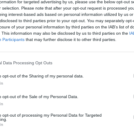
formation for targeted advertising by us, please use the below opt-out s
r selection. Please note that after your opt-out request is processed y
eing interest-based ads based on personal information utilized by us or
disclosed to third parties prior to your opt-out. You may separately opt-
losure of your personal information by third parties on the IAB’s list of
 épületet, iskolákat,
. This information may also be disclosed by us to third parties on the
IA
Participants
that may further disclose it to other third parties.
gálati lakásokat,
l Data Processing Opt Outs
ány májusban arról
es templomfelújítási
o opt-out of the Sharing of my personal data.
 az Agrárminisztérium
In
pcsolatokért Felelős
o opt-out of the Sale of my Personal Data.
In
ll rendelkezésre. A
to opt-out of processing my Personal Data for Targeted
ing.
élyek, a támogatás
In
lújítását,