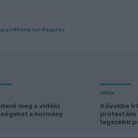
ogram
templom
egyház
HÍREK
édené meg a vidéki
Kövekbe írt
ségeket a kormány
protestáns
legszebb p