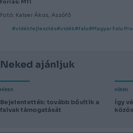
Forrás: MTI
Fotó: Kaiser Ákos, Aszófő
vidékfejlesztés
vidék
falu
Magyar Falu Pr
Neked ajánljuk
HÍREK
HÍREK
Bejelentették: tovább bővítik a
Így v
falvak támogatását
közös