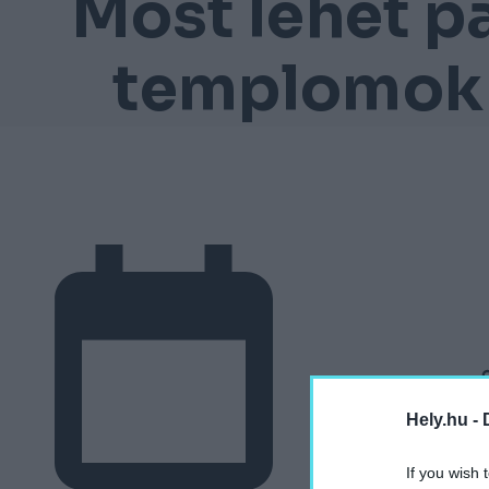
Most lehet pá
templomok f
Hely.hu -
If you wish 