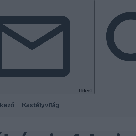
Hírlevél
tkező
Kastélyvilág