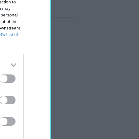
ection to
ou may
 personal
out of the
 downstream
B’s List of