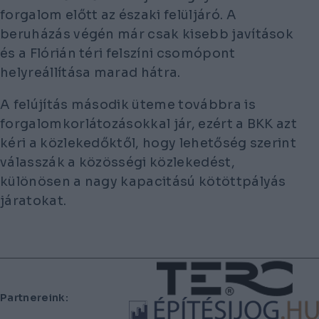
forgalom előtt az északi felüljáró. A
beruházás végén már csak kisebb javítások
és a Flórián téri felszíni csomópont
helyreállítása marad hátra.
A felújítás második üteme továbbra is
forgalomkorlátozásokkal jár, ezért a BKK azt
kéri a közlekedőktől, hogy lehetőség szerint
válasszák a közösségi közlekedést,
különösen a nagy kapacitású kötöttpályás
járatokat.
Lábléc
Partnereink: