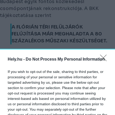
Budapest egyik fontos közlekedési
csomópontjának rekonstrukciója. A BKK
tájékoztatása szerint
A FLÓRIÁN TÉRI FELÜLJÁRÓK
FELÚJÍTÁSA MÁR MEGHALADTA A 80
SZÁZALÉKOS MŰSZAKI KÉSZÜLTSÉGET.
A munkát a KM Építő Kft. végzi
generálkivitelezőként, a kivitelezésben a HE-
Hely.hu -
Do Not Process My Personal Information
DO is részt vesz, a terveket pedig a FŐMTERV
If you wish to opt-out of the sale, sharing to third parties, or
készítette.
processing of your personal or sensitive information for
targeted advertising by us, please use the below opt-out
Az elmúlt hetekben több meghatározó
section to confirm your selection. Please note that after your
munkafázis is kész lett vagy előrehaladott
opt-out request is processed you may continue seeing
állapotba jutott. Már elkészültek az
interest-based ads based on personal information utilized by
us or personal information disclosed to third parties prior to
előregyártott hídszegélyelemek és a monolit
your opt-out. You may separately opt-out of the further
hídszegélyek döntő része, folyamatosan
disclosure of your personal information by third parties on the