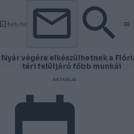
Tovább a tartalomhoz
Tovább a lábléchez
Nyár végére elkészülhetnek a Flór
téri felüljáró főbb munkái
AKTUÁLIS