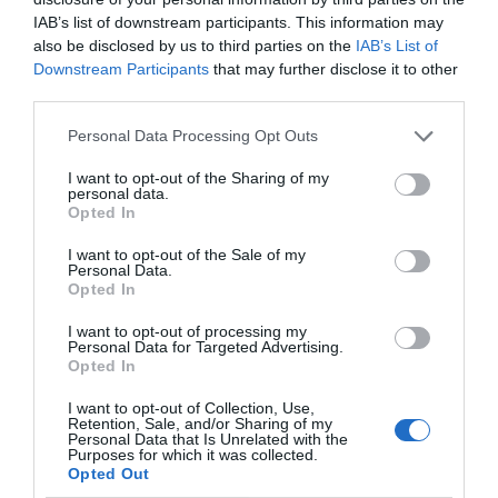
zajlik a hídfők átépítése, valamint a
IAB’s list of downstream participants. This information may
also be disclosed by us to third parties on the
IAB’s List of
korrózióvédelmi bevonatok kialakítása is a
Downstream Participants
that may further disclose it to other
végéhez közeledik.
third parties.
Az Árpád híd felőli oldalon már az új vasbeton
Personal Data Processing Opt Outs
szerkezet épül, míg a Szentendrei út felőli
I want to opt-out of the Sharing of my
hídfő újjáépítése a következő hetekben
personal data.
Opted In
indulhat. Közben megkezdődött az új acél
hídtartozékok beépítése, és tovább
I want to opt-out of the Sale of my
Personal Data.
dolgoznak a vízelvezető rendszer
Opted In
korszerűsítésén is.
I want to opt-out of processing my
Personal Data for Targeted Advertising.
A szakemberek jelenleg a hídpálya
Opted In
geometriájának helyreállításán dolgoznak. A
I want to opt-out of Collection, Use,
kivitelezés közben egy előre nem tervezett,
Retention, Sale, and/or Sharing of my
Personal Data that Is Unrelated with the
de szükségessé vált műszaki beavatkozást is
Purposes for which it was collected.
Opted Out
el kellett végezni: egy kiegészítő