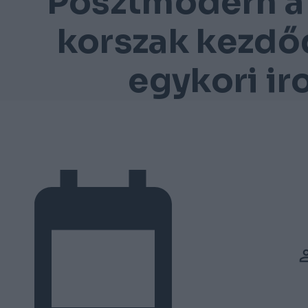
Posztmodern a 
korszak kezdőd
egykori i