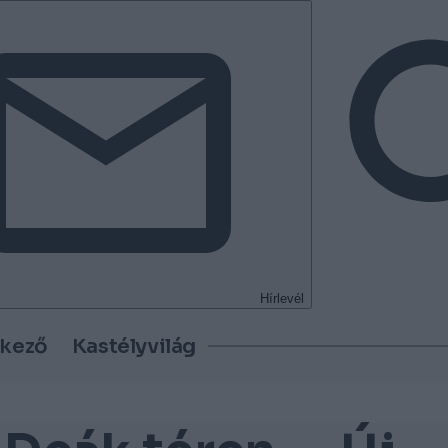
Hírlevél
tkező
Kastélyvilág