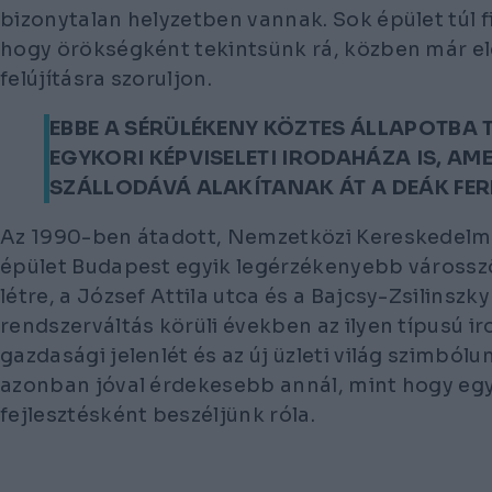
bizonytalan helyzetben vannak. Sok épület túl f
hogy örökségként tekintsünk rá, közben már el
felújításra szoruljon.
EBBE A SÉRÜLÉKENY KÖZTES ÁLLAPOTBA 
EGYKORI KÉPVISELETI IRODAHÁZA IS, A
SZÁLLODÁVÁ ALAKÍTANAK ÁT A DEÁK FER
Az 1990-ben átadott, Nemzetközi Kereskedelmi
épület Budapest egyik legérzékenyebb városszö
létre, a József Attila utca és a Bajcsy-Zsilinszky
rendszerváltás körüli években az ilyen típusú i
gazdasági jelenlét és az új üzleti világ szimbólu
azonban jóval érdekesebb annál, mint hogy eg
fejlesztésként beszéljünk róla.