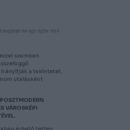
t sugárzó és egy égbe törő
z ezzel szemben
összefüggő
irányítják a tekintetet.
finom utalásként
K POSZTMODERN
S VÁROSKÉPI
ÉVEL.
kban érhető tetten,