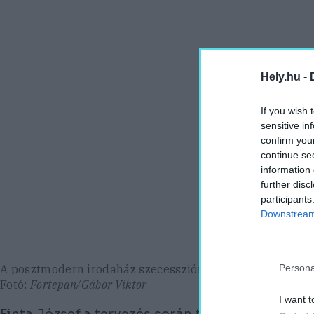
Hely.hu -
If you wish 
sensitive in
confirm you
continue se
information 
further disc
participants
Downstream 
A posztmodern irodaház szecesszióra utaló elemeivel il
Persona
Fotó:
Fortepan/Gábor Viktor
I want t
Finta József a tervezés során tudatosan reagált