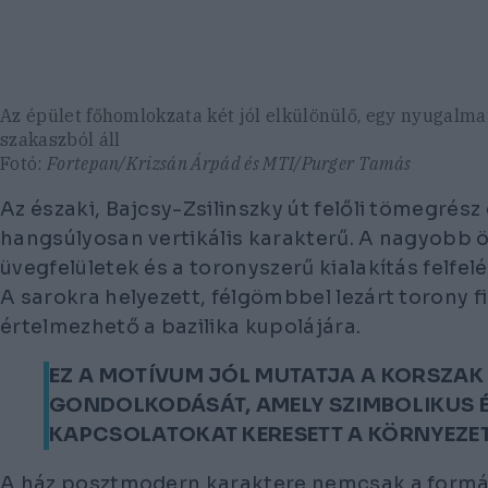
Az épület főhomlokzata két jól elkülönülő, egy nyugalma
szakaszból áll
Fotó:
Fortepan/Krizsán Árpád és MTI/Purger Tamás
Az északi, Bajcsy-Zsilinszky út felőli tömegrés
hangsúlyosan vertikális karakterű. A nagyobb 
üvegfelületek és a toronyszerű kialakítás felfelé 
A sarokra helyezett, félgömbbel lezárt torony 
értelmezhető a bazilika kupolájára.
EZ A MOTÍVUM JÓL MUTATJA A KORSZA
GONDOLKODÁSÁT, AMELY SZIMBOLIKUS É
KAPCSOLATOKAT KERESETT A KÖRNYEZET
A ház posztmodern karaktere nemcsak a formá