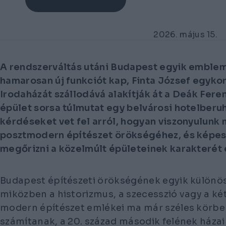
2026. május 15.
A rendszerváltás utáni Budapest egyik emblem
hamarosan új funkciót kap, Finta József egykor
Irodaházát szállodává alakítják át a Deák Fere
épület sorsa túlmutat egy belvárosi hotelberu
kérdéseket vet fel arról, hogyan viszonyulunk
posztmodern építészet örökségéhez, és képe
megőrizni a közelmúlt épületeinek karakterét 
Budapest építészeti örökségének egyik különö
miközben a historizmus, a szecesszió vagy a ké
modern építészet emlékei ma már széles körbe
számítanak, a 20. század második felének házai