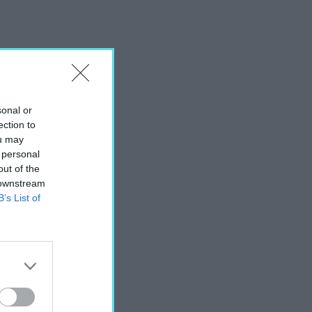
sonal or
ection to
ou may
 personal
out of the
 downstream
B’s List of