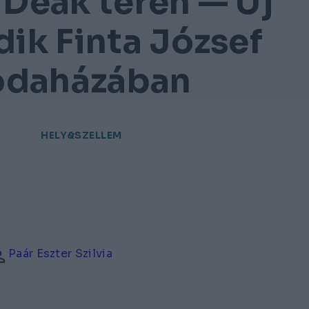
Deák téren — Új
ik Finta József
rodaházában
HELY&SZELLEM
Paár Eszter Szilvia