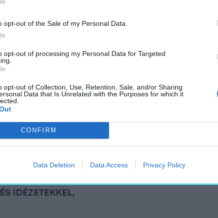
In
rézváros sűrű történeti
o opt-out of the Sale of my Personal Data.
eti elemeit. Kiemelt
In
ilika kupolája a Deák
jta városképi érzékenység
to opt-out of processing my Personal Data for Targeted
ing.
an, amelyet sokszor
In
ejlesztések
o opt-out of Collection, Use, Retention, Sale, and/or Sharing
ltérő tömegre tagolódik.
ersonal Data that Is Unrelated with the Purposes for which it
lected.
tású, nyugodt ritmusú
Out
ti megformálása
ziós házak világához. Ez
CONFIRM
karakterének.
Data Deletion
Data Access
Privacy Policy
VETŐ SAJÁTOSSÁGA ÉPPEN
SETT A TÖRTÉNETI
ÉS IDÉZETEKKEL,