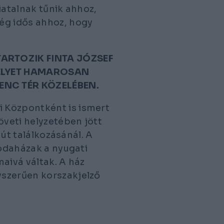
iatalnak tűnik ahhoz,
ég idős ahhoz, hogy
TARTOZIK FINTA JÓZSEF
MELYET HAMAROSAN
ENC TÉR KÖZELÉBEN.
 Központként is ismert
veti helyzetében jött
 út találkozásánál. A
rodaházak a nyugati
maivá váltak. A ház
yszerűen korszakjelző