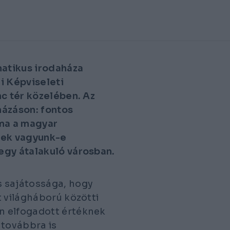
atikus irodaháza
i Képviseleti
nc tér közelében. Az
házáson: fontos
 ma a magyar
sek vagyunk-e
egy átalakuló városban.
s sajátossága, hogy
t világháború közötti
n elfogadott értéknek
 továbbra is