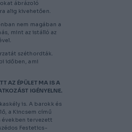
atokat ábrázoló
a alig kivehetően.
zonban nem magában a
s, mint az istálló az
vel.
rzatát széthordták.
i időben, ami
T AZ ÉPÜLET MA IS A
ATKOZÁST IGÉNYELNE.
kaskély is. A barokk és
elő, a Kincsem című
as években tervezett
szédos Festetics-