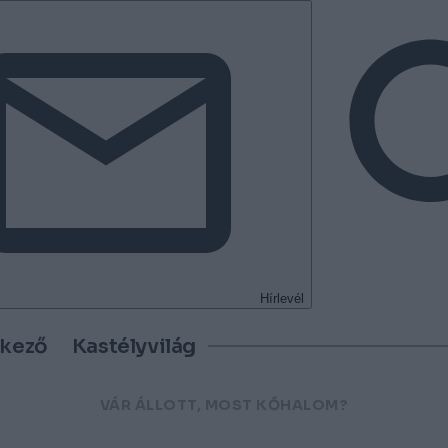
Hírlevél
tkező
Kastélyvilág
VÁR ÁLLOTT, MOST KŐHALOM?