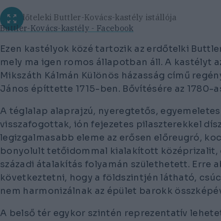
Az erdőteleki Buttler-Kovács-kastély istállója
Buttler-Kovács-kastély - Facebook
Ezen kastélyok közé tartozik az erdőtelki Buttle
mely ma igen romos állapotban áll. A kastélyt az
Mikszáth Kálmán Különös házasság című regényé
János építtette 1715-ben. Bővítésére az 1780-a
A téglalap alaprajzú, nyeregtetős, egyemelete
visszafogottak, ión fejezetes pilaszterekkel dí
legizgalmasabb eleme az erősen előreugró, koc
bonyolult tetőidommal kialakított középrizalit,
századi átalakítás folyamán születhetett. Erre 
következtetni, hogy a földszintjén látható, csúc
nem harmonizálnak az épület barokk összképév
A belső tér egykor szintén reprezentatív lehete