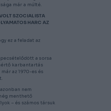
ltsága már a múlté.
VOLT SZOCIALISTA
OLYAMATOS HARC AZ
y ez a feladat az
pecsételődött a sorsa
áértő karbantartás
e már az 1970-es és
t.
t azonban nem
a még menthető
lyok – és számos társuk