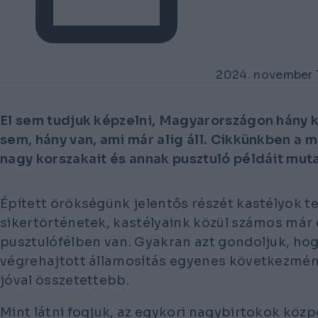
2024. november 
El sem tudjuk képzelni, Magyarországon hány ka
sem, hány van, ami már alig áll. Cikkünkben a 
nagy korszakait és annak pusztuló példáit muta
Épített örökségünk jelentős részét kastélyok te
sikertörténetek, kastélyaink közül számos már 
pusztulófélben van. Gyakran azt gondoljuk, ho
végrehajtott államosítás egyenes következmén
jóval összetettebb.
Mint látni fogjuk, az egykori nagybirtokok köz