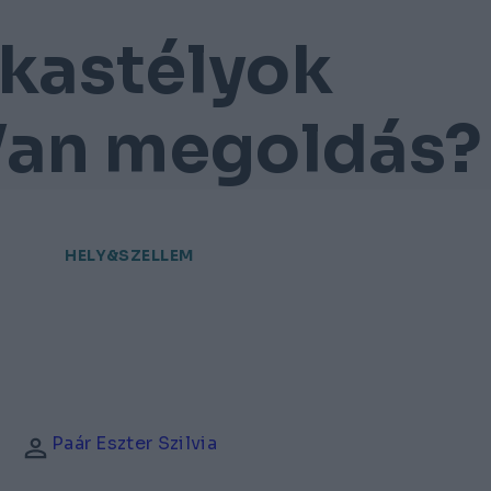
 kastélyok
Van megoldás?
HELY&SZELLEM
Paár Eszter Szilvia