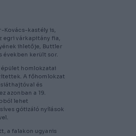
r-Kovács-kastély is,
 egri várkapitány fia,
nek ihletője, Buttler
s években került sor.
s épület homlokzatai
szítettek. A főhomlokzat
siáthajtóval és
 ez azonban a 19.
abból lehet
síves gótizáló nyílások
el.
tt, a falakon ugyanis