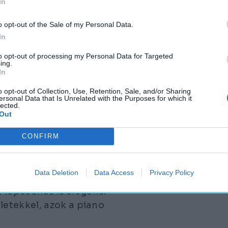
In
 látszik rajta. A
ó került előtérbe.
o opt-out of the Sale of my Personal Data.
saroktornyos várakat
In
ekoratív belső tereket
to opt-out of processing my Personal Data for Targeted
lakítás került előtérbe.
ing.
In
ában elmondható róluk,
o opt-out of Collection, Use, Retention, Sale, and/or Sharing
 is igen mozgalmas, ami
ersonal Data that Is Unrelated with the Purposes for which it
lected.
jól harmonizál.
Out
onyabb belmagasságú és
el ezalól a
CONFIRM
errena, mely a kertet
b rangú helyiségek,
Data Deletion
Data Access
Privacy Policy
meleten, az úgynevezett
ő lépcsőház is elegáns.
etekkel, azok a piano