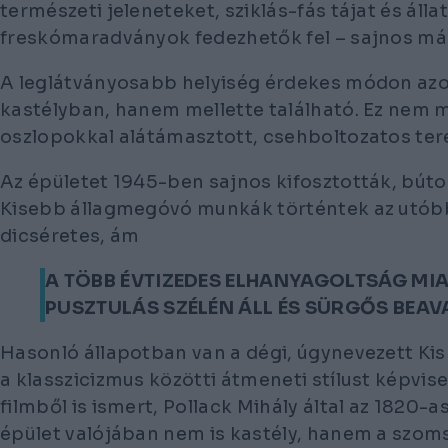
természeti jeleneteket, sziklás-fás tájat és áll
freskómaradványok fedezhetők fel – sajnos már
A leglátványosabb helyiség érdekes módon a
kastélyban, hanem mellette található. Ez nem má
oszlopokkal alátámasztott, csehboltozatos teré
Az épületet 1945-ben sajnos kifosztották, búto
Kisebb állagmegóvó munkák történtek az utóbb
dicséretes, ám
A TÖBB ÉVTIZEDES ELHANYAGOLTSÁG MIAT
PUSZTULÁS SZÉLÉN ÁLL ÉS SÜRGŐS BEAV
Hasonló állapotban van a dégi, úgynevezett Kis
a klasszicizmus közötti átmeneti stílust képvis
filmből is ismert, Pollack Mihály által az 1820-
épület valójában nem is kastély, hanem a szom