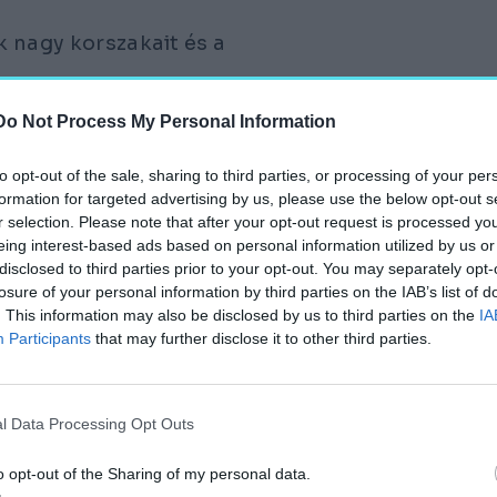
k nagy korszakait és a
Do Not Process My Personal Information
to opt-out of the sale, sharing to third parties, or processing of your per
formation for targeted advertising by us, please use the below opt-out s
r selection. Please note that after your opt-out request is processed y
eing interest-based ads based on personal information utilized by us or
disclosed to third parties prior to your opt-out. You may separately opt-
entős, mert számos
losure of your personal information by third parties on the IAB’s list of
ert a magyar történelem
. This information may also be disclosed by us to third parties on the
IA
Participants
that may further disclose it to other third parties.
TÁNI ÚJJÁÉPÍTÉS
l Data Processing Opt Outs
osszú háborús időszak
o opt-out of the Sharing of my personal data.