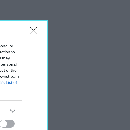
sonal or
ection to
ou may
 personal
out of the
 downstream
B’s List of