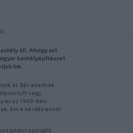
12.
stély áll. Ahogy azt
magyar kastélyépítészet
tjuk be.
szik ki. Bár akadnak
elpusztult vagy
gy ez az 1949-ben
ye, ám a kérdés ennél
pontjaként szolgáló