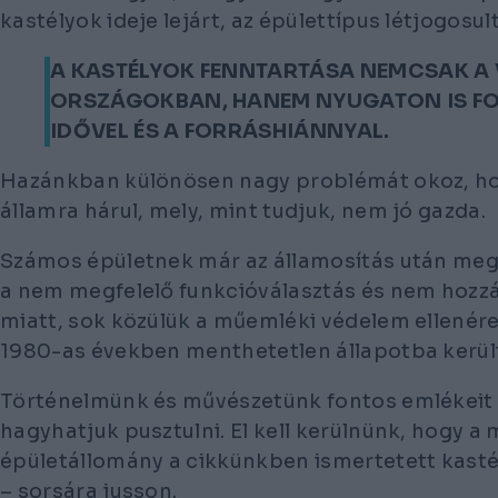
kastélyok ideje lejárt, az épülettípus létjogosu
A KASTÉLYOK FENNTARTÁSA NEMCSAK A 
ORSZÁGOKBAN, HANEM NYUGATON IS F
IDŐVEL ÉS A FORRÁSHIÁNNYAL.
Hazánkban különösen nagy problémát okoz, hog
államra hárul, mely, mint tudjuk, nem jó gazda.
Számos épületnek már az államosítás után meg
a nem megfelelő funkcióválasztás és nem hozz
miatt, sok közülük a műemléki védelem ellenér
1980-as években menthetetlen állapotba kerül
Történelmünk és művészetünk fontos emlékei
hagyhatjuk pusztulni. El kell kerülnünk, hogy 
épületállomány a cikkünkben ismertetett kasté
– sorsára jusson.