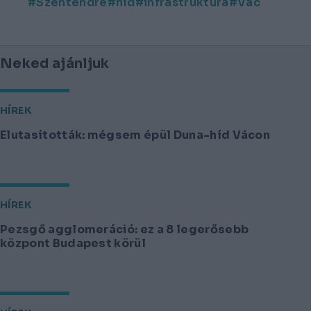
Szentendre
híd
infrastruktúra
Vác
Neked ajánljuk
HÍREK
Elutasították: mégsem épül Duna-híd Vácon
HÍREK
Pezsgő agglomeráció: ez a 8 legerősebb
központ Budapest körül