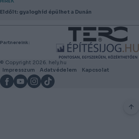
HÍREK
Eldőlt: gyaloghíd épülhet a Dunán
Lábléc
Partnereink:
© Copyright 2026. hely.hu
Lábléc
Impresszum
Adatvédelem
Kapcsolat
menü
Facebook
YouTube
Instagram
TikTok