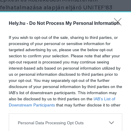
felhatalmazása alapján eljáró UNITEF’83
benyújtotta a váci új Duna-híd és kapcsolódó
úthálózatának létesítésére vonatkozó
Hely.hu -
Do Not Process My Personal Information
kérelmet és környezeti hatástanulmányt.
If you wish to opt-out of the sale, sharing to third parties, or
A környezeti hatásvizsgálati eljárást során
processing of your personal or sensitive information for
targeted advertising by us, please use the below opt-out
közmeghallgatást is tartanak, de az
section to confirm your selection. Please note that after your
érintettek személyes megjelenése nélkül. Az
opt-out request is processed you may continue seeing
észrevételeket és kérdések március 6-ig
interest-based ads based on personal information utilized by
us or personal information disclosed to third parties prior to
lehet meg-, illetve feltenni. A
your opt-out. You may separately opt-out of the further
dokumentációba csak személyesen, előzetes
disclosure of your personal information by third parties on the
időpont-egyeztetés után lehet betekinteni.
IAB’s list of downstream participants. This information may
also be disclosed by us to third parties on the
IAB’s List of
Mint a VG írja: már 2004-ben elfogadtak egy
Downstream Participants
that may further disclose it to other
third parties.
tanulmánytervet, amely szerint
Personal Data Processing Opt Outs
VÁCTÓL DÉLRE EGY TIZENÖT MÉTER