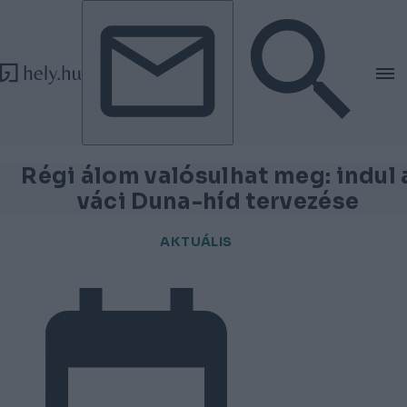
Tovább a tartalomhoz
Tovább a lábléchez
Régi álom valósulhat meg: indul 
váci Duna-híd tervezése
AKTUÁLIS