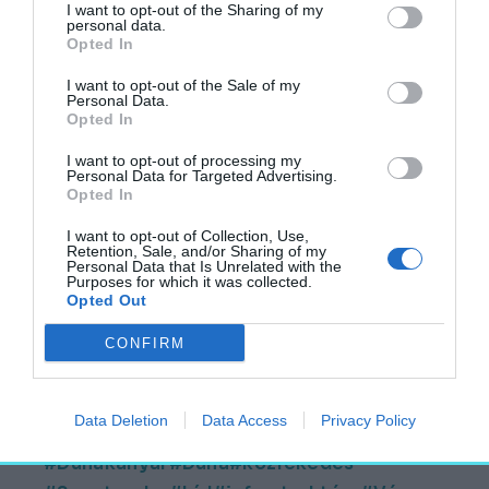
SZÉLES HÍD ÍVELNE ÁT A DUNÁN.
I want to opt-out of the Sharing of my
personal data.
Opted In
A híd közúti kapcsolatot fog teremteni
I want to opt-out of the Sale of my
Esztergom, Vác, Szentendre és a Dunakanyar
Personal Data.
falvai között.
Opted In
I want to opt-out of processing my
Emellett közúti kapcsolat létesülne az M2-es
Personal Data for Targeted Advertising.
gyorsforgalmi út és a 11-es főút között. A
Opted In
kormány azzal indokolja az építkezést, hogy a
I want to opt-out of Collection, Use,
Retention, Sale, and/or Sharing of my
Dunán Budapest és Esztergom között nincs
Personal Data that Is Unrelated with the
Purposes for which it was collected.
épített átkelési lehetőség, amit orvosolna a
Opted Out
projekt.
CONFIRM
Forrás
Fotó: a váci Duna-part (forrás: Wikipedia)
Data Deletion
Data Access
Privacy Policy
Dunakanyar
Duna
közlekedés