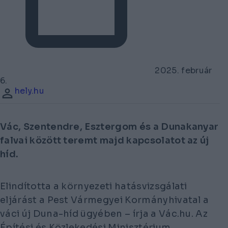
2025. február
6.
hely.hu
Vác, Szentendre, Esztergom és a Dunakanyar
falvai között teremt majd kapcsolatot az új
híd.
Elindította a környezeti hatásvizsgálati
eljárást a Pest Vármegyei Kormányhivatal a
váci új Duna-híd ügyében – írja a Vác.hu. Az
Építési és Közlekedési Minisztérium