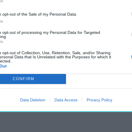
In
építészeti gesztusnál.
elete volt. Ahelyett,
o opt-out of the Sale of my Personal Data.
gy megpróbálták volna
In
gy új építményt
to opt-out of processing my Personal Data for Targeted
ing.
történeti szerkezettől.
In
kete burkolatú, fa
ereiben.
o opt-out of Collection, Use, Retention, Sale, and/or Sharing
ersonal Data that Is Unrelated with the Purposes for which it
lected.
Out
CONFIRM
Data Deletion
Data Access
Privacy Policy