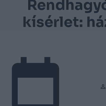
Rendhagyó
kísérlet: h