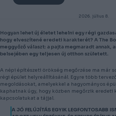
2026. július 8.
Hogyan lehet új életet lehelni egy régi gazdas
hogy elveszítené eredeti karakterét? A The Box
meggyőző választ: a pajta megmaradt annak, a
belsejében egy teljesen új otthon született.
A népi építészeti örökség megőrzése ma már so
régi épület helyreállításánál. Egyre több tervez
megoldásokat, amelyekkel a hagyományos épül
kaphatnak úgy, hogy közben megőrzik eredeti 
kapcsolatukat a tájjal.
A JÓ FELÚJÍTÁS EGYIK LEGFONTOSABB IS