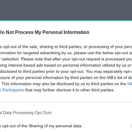
Do Not Process My Personal Information
to opt-out of the sale, sharing to third parties, or processing of your per
formation for targeted advertising by us, please use the below opt-out s
t jelent, mert eredeti
r selection. Please note that after your opt-out request is processed y
ódjával, miközben számos
eing interest-based ads based on personal information utilized by us or
disclosed to third parties prior to your opt-out. You may separately opt-
losure of your personal information by third parties on the IAB’s list of
. This information may also be disclosed by us to third parties on the
IA
i Brtev településen
Participants
that may further disclose it to other third parties.
et a Facha Architekti
űnek tűnik:
l Data Processing Opt Outs
EL EGY ÖNÁLLÓ, KORTÁRS
o opt-out of the Sharing of my personal data.