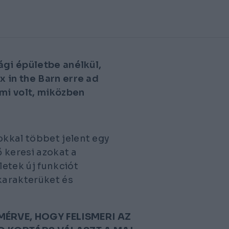
ági épületbe anélkül,
 in the Barn erre ad
mi volt, miközben
kkal többet jelent egy
ő keresi azokat a
etek új funkciót
karakterüket és
MÉRVE, HOGY FELISMERI AZ