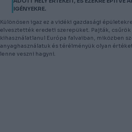
ADOTT HELY ÉRTÉKEIT, ÉS EZEKRE ÉPÍTVE
IGÉNYEKRE.
Különösen igaz ez a vidéki gazdasági épületekr
elvesztették eredeti szerepüket. Pajták, csűrök é
kihasználatlanul Európa falvaiban, miközben sz
anyaghasználatuk és térélményük olyan értéket
lenne veszni hagyni.