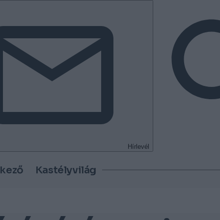
Hírlevél
tkező
Kastélyvilág