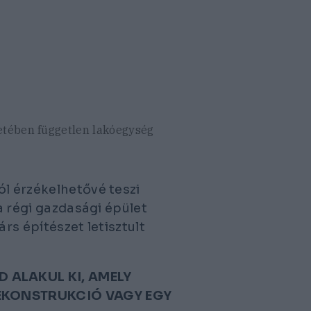
zetében független lakóegység
ól érzékelhetővé teszi
 a régi gazdasági épület
rs építészet letisztult
 ALAKUL KI, AMELY
REKONSTRUKCIÓ VAGY EGY