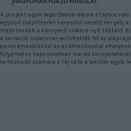
HAGYOMÁNYŐRZŐ MÁSOLAT.
A projekt egyik legerősebb eleme a tájhoz való 
egykori cséplőterén keresztül vezető tengely a k
majd tovább a környező vidékre nyit kilátást. E
a tervezők tudatosan erősítették fel az alaprajz
panorámaablakkal és az étkezőasztal elhelyezés
folyamatos kapcsolatban marad környezetével
tartózkodó számára a táj válik a lakótér egyik