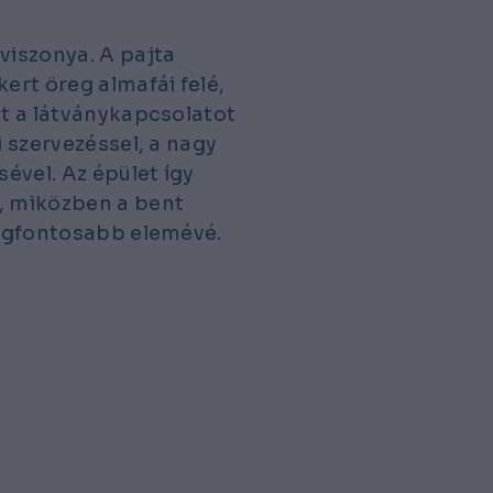
viszonya. A pajta
ert öreg almafái felé,
zt a látványkapcsolatot
i szervezéssel, a nagy
ével. Az épület így
, miközben a bent
 legfontosabb elemévé.