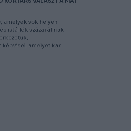
 AD KORTÁRS VÁLASZT A MAI
e, amelyek sok helyen
s istállók százai állnak
erkezetük,
 képvisel, amelyet kár