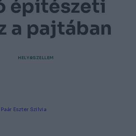
 építészeti
áz a pajtában
HELY&SZELLEM
Paár Eszter Szilvia