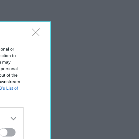
sonal or
ection to
ou may
 personal
out of the
 downstream
B’s List of