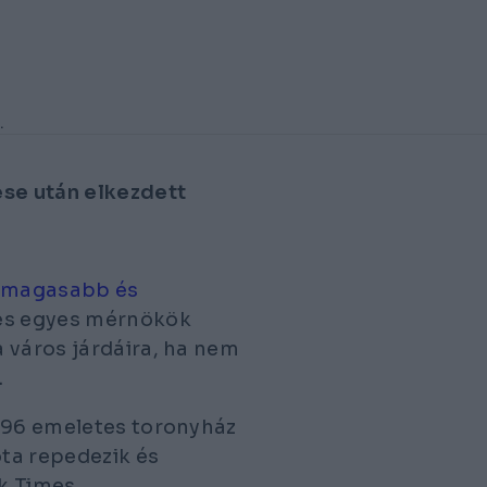
.
ése után elkezdett
egmagasabb és
 és egyes mérnökök
 város járdáira, ha nem
.
s 96 emeletes toronyház
ta repedezik és
k Times.