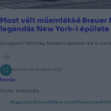
Most vált műemlékké Breuer 
legendás New York-i épülete
Az egykori Whitney Museum épülete ma is kortá
A felhőkarcoló az utcaszint felől
Forrás
Fotók: Wikipedia
Egyesült Államok
New York
Manhattan
fel