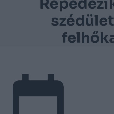
Repedezi
szédület
felhők