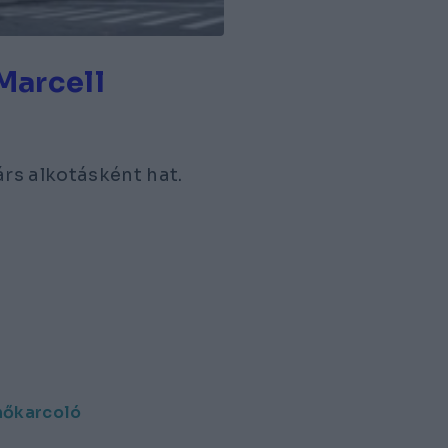
Marcell
rs alkotásként hat.
hőkarcoló