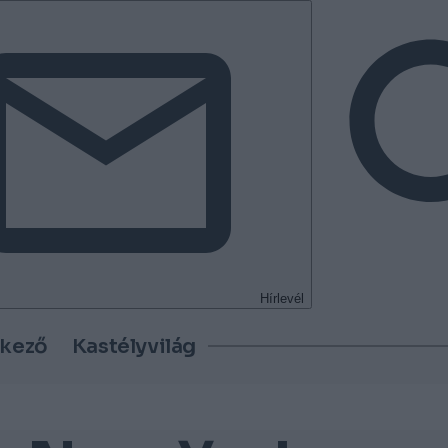
Hírlevél
tkező
Kastélyvilág