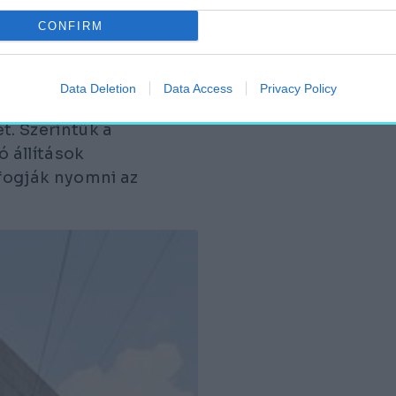
CONFIRM
ondon mérnöki
Data Deletion
Data Access
Privacy Policy
nak”
nevezte a károkról
t. Szerintük a
 állítások
fogják nyomni az