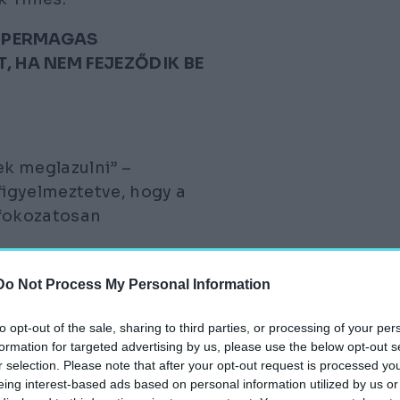
ZUPERMAGAS
 HA NEM FEJEZŐDIK BE
ek meglazulni”
–
igyelmeztetve, hogy a
 fokozatosan
 meghibásodni kezdenek,
Do Not Process My Personal Information
víz”
– mondta
lakhatatlanná válik”.
to opt-out of the sale, sharing to third parties, or processing of your per
formation for targeted advertising by us, please use the below opt-out s
r selection. Please note that after your opt-out request is processed y
uslakásokat, mint
eing interest-based ads based on personal information utilized by us or