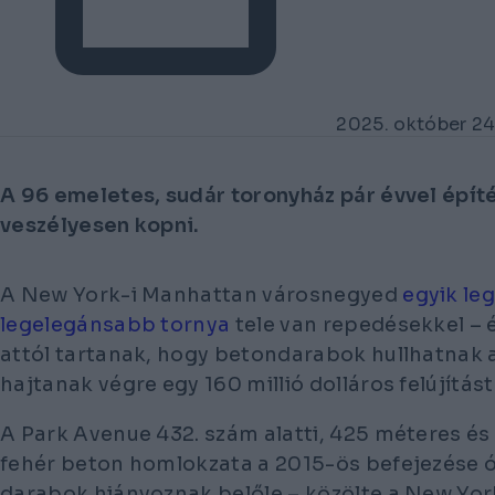
2025. október 24
A 96 emeletes, sudár toronyház pár évvel épít
veszélyesen kopni.
A New York-i Manhattan városnegyed
egyik l
legelegánsabb tornya
tele van repedésekkel –
attól tartanak, hogy betondarabok hullhatnak a
hajtanak végre egy 160 millió dolláros felújítást
A Park Avenue 432. szám alatti, 425 méteres é
fehér beton homlokzata a 2015-ös befejezése ó
darabok hiányoznak belőle – közölte a New Yor