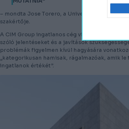
MUTATNIA”
– mondta Jose Torero, a University College L
szakértője.
A CIM Group ingatlanos cég viszont
„alaptalan
szóló jelentéseket és a javítások szükségességé
problémák figyelmen kívül hagyására vonatkozó
„kategorikusan hamisak, rágalmazóak, amik le 
ingatlanok értékét”.