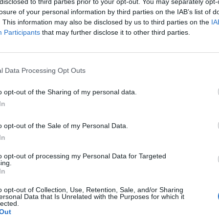
disclosed to third parties prior to your opt-out. You may separately opt-
losure of your personal information by third parties on the IAB’s list of
ák sújtják.
. This information may also be disclosed by us to third parties on the
IA
Participants
that may further disclose it to other third parties.
ERMAGAS ÉPÜLET A
INT EGY HAJÓ A TENGEREN;
l Data Processing Opt Outs
ennállnak a
k.
o opt-out of the Sharing of my personal data.
In
hoz vezettek az épület
lowe Properties, a WSP
o opt-out of the Sale of my Personal Data.
In
to opt-out of processing my Personal Data for Targeted
gy mennyi minden
ing.
közben az elemeknek volt
In
o opt-out of Collection, Use, Retention, Sale, and/or Sharing
ersonal Data that Is Unrelated with the Purposes for which it
lected.
 ILYEN MÉRTÉKŰ ROMLÁST
Out