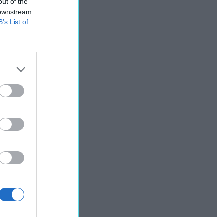
out of the
 downstream
B’s List of