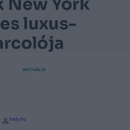
k New York
es luxus-
arcolója
AKTUÁLIS
hely.hu