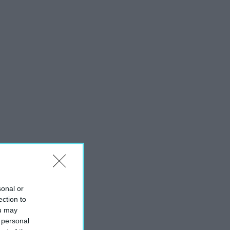
sonal or
ection to
ou may
 personal