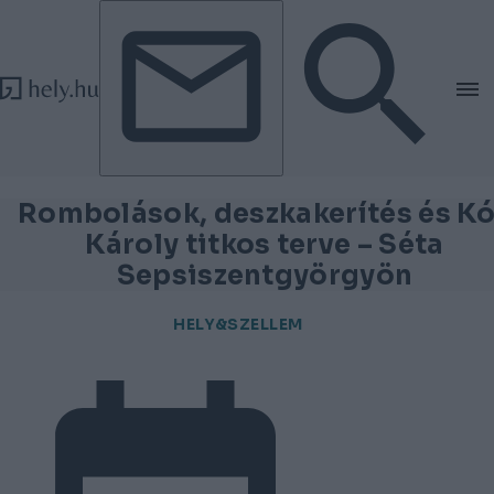
Tovább a tartalomhoz
Tovább a lábléchez
Rombolások, deszkakerítés és K
Károly titkos terve – Séta
Sepsiszentgyörgyön
HELY&SZELLEM