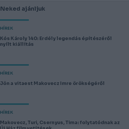
Neked ajánljuk
HÍREK
Kós Károly 140: Erdély legendás építészéről
nyílt kiállítás
HÍREK
Jön a vitaest Makovecz Imre örökségéről
HÍREK
Makovecz, Turi, Csernyus, Tima: folytatódnak az
Új Ház filmvetítések