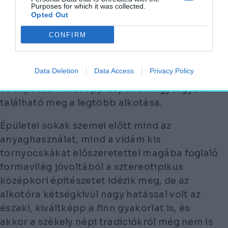
maradéktalanul megfelelnek, de exkluzivitást
Purposes for which it was collected.
Opted Out
nem jelentenek – ilyenekből minden magyar
városban látni legalább tucatnyit. A 20.
CONFIRM
század elején fellépett azonban az a Kós
Károly, aki előszeretettel nyúlt székely
Data Deletion
Data Access
Privacy Policy
gyökereihez alkotómunkája során, és
Budapesten kívül épp Sepsiszentgyörgyben
található meg a legtöbb alkotása.
Épületei sokak szemei előtt mind az
anyaghasználat, mind a vidám kis
tornyocskákat előszeretettel magába foglaló
formavilág jóvoltából a sztereotipikus
középkori építészetet idézik meg, de az
alkotóra kétségkívül nagy hatással volt az
északi, kiváltképp a finn gyakorlat is, és
akkor a székely népi tradíciókról még nem is