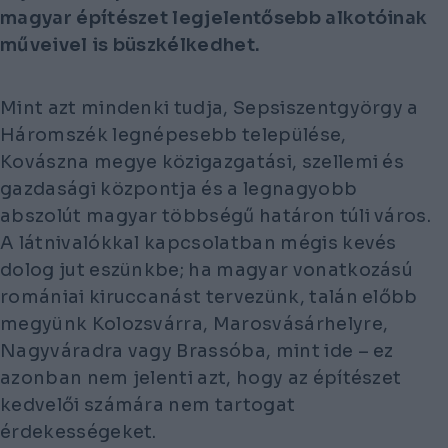
magyar építészet legjelentősebb alkotóinak
műveivel is büszkélkedhet.
Mint azt mindenki tudja, Sepsiszentgyörgy a
Háromszék legnépesebb települése,
Kovászna megye közigazgatási, szellemi és
gazdasági központja és a legnagyobb
abszolút magyar többségű határon túli város.
A látnivalókkal kapcsolatban mégis kevés
dolog jut eszünkbe; ha magyar vonatkozású
romániai kiruccanást tervezünk, talán előbb
megyünk Kolozsvárra, Marosvásárhelyre,
Nagyváradra vagy Brassóba, mint ide – ez
azonban nem jelenti azt, hogy az építészet
kedvelői számára nem tartogat
érdekességeket.