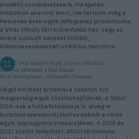
eredetű vonalvezetése is. Ha igazán
inkluzívak akarunk lenni, ide tartozik még a
hetvenes évek egyik jellegzetes produktuma,
a Vitéz Mihály téri művelődési ház, vagy az
imára kulcsolt kezeket imitáló,
kilencvenesévekbeli unitárius templom.
A 2021-ben átadott Sepsi Arena: csücskös-
tornyos, akárcsak a Kós-házak
Fotó:
Becalipleaca | Wikimedia Commons
Végül említést érdemel a határon túli
magyarság egyik zászlóshajójának, a Sepsi
OSK-nak a futballstadionja is, elvégre
turizmus szempontjából ez számít a város
egyik legnagyobb vonzerejének. A 2018 és
2021 között felépített, 8500 férőhelyes