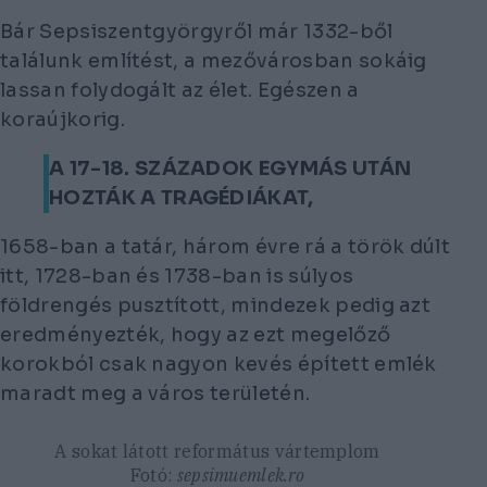
Bár Sepsiszentgyörgyről már 1332-ből
találunk említést, a mezővárosban sokáig
lassan folydogált az élet. Egészen a
koraújkorig.
A 17-18. SZÁZADOK EGYMÁS UTÁN
HOZTÁK A TRAGÉDIÁKAT,
1658-ban a tatár, három évre rá a török dúlt
itt, 1728-ban és 1738-ban is súlyos
földrengés pusztított, mindezek pedig azt
eredményezték, hogy az ezt megelőző
korokból csak nagyon kevés épített emlék
maradt meg a város területén.
A sokat látott református vártemplom
Fotó:
sepsimuemlek.ro