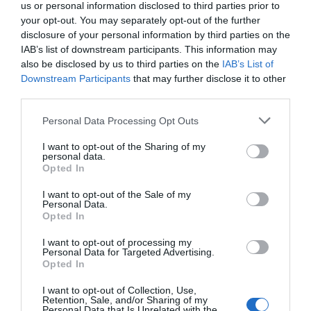
us or personal information disclosed to third parties prior to
BÉRPALOTA LETT.
your opt-out. You may separately opt-out of the further
disclosure of your personal information by third parties on the
„Ez ma a város legcsinosabb épülete, mely
IAB’s list of downstream participants. This information may
kiváló díszére válik a Kossuth-térnek, hol
also be disclosed by us to third parties on the
IAB’s List of
annak helyén azelőtt csak egy deszkakerítés
Downstream Participants
that may further disclose it to other
third parties.
és egy mészárszék dísztelenkedett" –
fogalmazott a korban Gödri Ferenc
Personal Data Processing Opt Outs
polgármester, és a 2015-ös felújításoknak
I want to opt-out of the Sharing of my
köszönhetően az épület a mai napig valóban
personal data.
Opted In
a város egyik ékének számít.
I want to opt-out of the Sale of my
Personal Data.
A Székely Nemzeti Múzeumhoz természetesen
Opted In
székelykapu is dukál
Fotó:
Fortepan / Aszódi Zoltán és Andreea.anghel /
I want to opt-out of processing my
Wikimedia Commons
Personal Data for Targeted Advertising.
Opted In
Ezek a historizáló épületek szépek és
I want to opt-out of Collection, Use,
impozánsak ugyan, talán céljuknak is
Retention, Sale, and/or Sharing of my
Personal Data that Is Unrelated with the