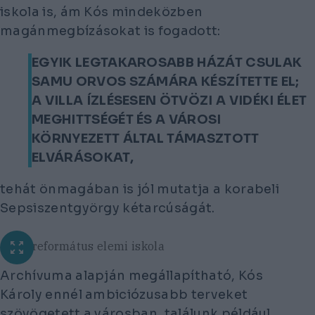
iskola is, ám Kós mindeközben
magánmegbízásokat is fogadott:
EGYIK LEGTAKAROSABB HÁZÁT CSULAK
SAMU ORVOS SZÁMÁRA KÉSZÍTETTE EL;
A VILLA ÍZLÉSESEN ÖTVÖZI A VIDÉKI ÉLET
MEGHITTSÉGÉT ÉS A VÁROSI
KÖRNYEZETT ÁLTAL TÁMASZTOTT
ELVÁRÁSOKAT,
tehát önmagában is jól mutatja a korabeli
Sepsiszentgyörgy kétarcúságát.
...és a református elemi iskola
Archívuma alapján megállapítható, Kós
Károly ennél ambiciózusabb terveket
szövögetett a városban, találunk például