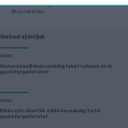
Békés vármegye
autóút
M44
közlekedés
Neked ajánljuk
HÍREK
Hamarosan Békéscsabáig lehet suhanni az új
gyorsforgalmi úton
HÍREK
Elkészült: átadták a Békéscsabáig tartó
gyorsforgalmi utat