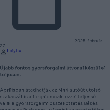
2025. február
27.
hely.hu
Újabb fontos gyorsforgalmi útvonal készül el
teljesen.
Áprilisban átadhatják az M44 autóút utolsó
szakaszát is a forgalomnak, ezzel teljessé
válik a gyorsforgalmi összeköttetés Békés
megye és Budapest, valamint az ország többi