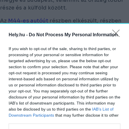
része és a külföld között.
Az
M44-es autóút
részben elkészült, részben
pedig még kivitelezés alatt álló gyorsforgalmi
Hely.hu -
Do Not Process My Personal Information
út Kelet-Magyarországon. Elsődleges célja a
forgalmassá vált 44-es főút
If you wish to opt-out of the sale, sharing to third parties, or
tehermentesítése, valamint a biztonságos és
processing of your personal or sensitive information for
gyors eljutási lehetőség megteremtése
targeted advertising by us, please use the below opt-out
Békés vármegye irányába.
section to confirm your selection. Please note that after your
opt-out request is processed you may continue seeing
interest-based ads based on personal information utilized by
A 2016-ban indult munkálatok első nagyobb
us or personal information disclosed to third parties prior to
eredménye 2019-ben volt, amikor átadták a
your opt-out. You may separately opt-out of the further
Tiszakürt és Kondoros közötti 61 kilométeres
disclosure of your personal information by third parties on the
szakaszt. A Békéscsaba és Budapest közötti
IAB’s list of downstream participants. This information may
also be disclosed by us to third parties on the
IAB’s List of
közlekedés felgyorsítása kulcsfontosságú a
Downstream Participants
that may further disclose it to other
délkeleti régió fejlődése szempontjából.
third parties.
Korábban, még az M44-es bármely