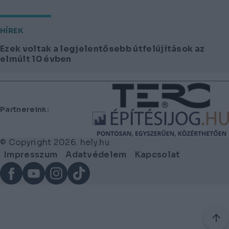
HÍREK
Ezek voltak a legjelentősebb útfelújítások az
elmúlt 10 évben
Lábléc
Partnereink:
© Copyright 2026. hely.hu
Lábléc
Impresszum
Adatvédelem
Kapcsolat
menü
Facebook
YouTube
Instagram
TikTok