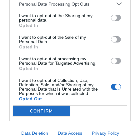
Personal Data Processing Opt Outs
szakaszának elkészültét megelőzően a
vármegyeszékhely és a főváros között több
I want to opt-out of the Sharing of my
personal data.
mint 3 órás volt a menetidő, amennyiben
Opted In
megtörténik a teljes összeköttetés,
I want to opt-out of the Sale of my
Personal Data.
AKÁR 2 ÓRA ALATT IS MEG LEHET TENNI
Opted In
A 220 KILOMÉTERES TÁVOLSÁGOT.
I want to opt-out of processing my
Personal Data for Targeted Advertising.
A gyorsforgalmit a jelenlegi tervek szerint
Opted In
egészen a román határig elviszik, hogy az
I want to opt-out of Collection, Use,
majd becsatlakozzon a Nagyvárad és a
Retention, Sale, and/or Sharing of my
Personal Data that Is Unrelated with the
magyar-román határ közötti, romániai
Purposes for which it was collected.
Opted Out
pályaszakaszba.
CONFIRM
Forrás
Nyitókép: Wikipedia
Data Deletion
Data Access
Privacy Policy