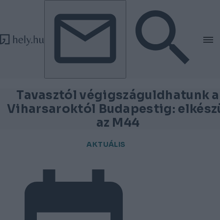
Tovább a tartalomhoz
Tovább a lábléchez
Tavasztól végigszáguldhatunk a
Viharsaroktól Budapestig: elkész
az M44
AKTUÁLIS