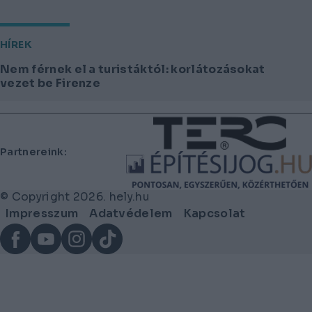
HÍREK
Nem férnek el a turistáktól: korlátozásokat
vezet be Firenze
Lábléc
Partnereink:
© Copyright 2026. hely.hu
Lábléc
Impresszum
Adatvédelem
Kapcsolat
menü
Facebook
YouTube
Instagram
TikTok