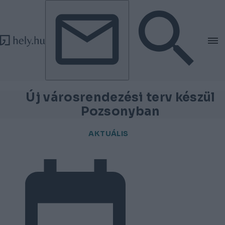
Tovább a tartalomhoz
Tovább a lábléchez
Új városrendezési terv készül
Pozsonyban
AKTUÁLIS