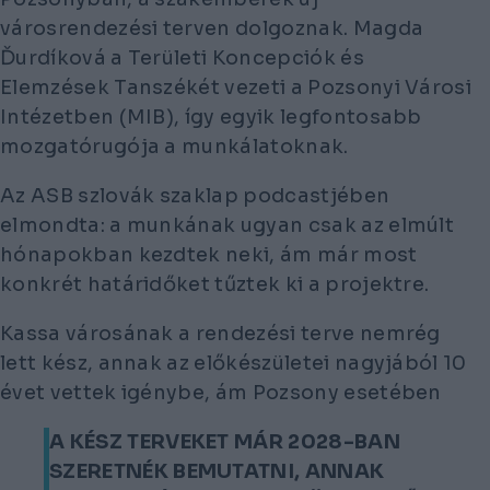
városrendezési terven dolgoznak. Magda
Ďurdíková a Területi Koncepciók és
Elemzések Tanszékét vezeti a Pozsonyi Városi
Intézetben (MIB), így egyik legfontosabb
mozgatórugója a munkálatoknak.
Az ASB szlovák szaklap podcastjében
elmondta: a munkának ugyan csak az elmúlt
hónapokban kezdtek neki, ám már most
konkrét határidőket tűztek ki a projektre.
Kassa városának a rendezési terve nemrég
lett kész, annak az előkészületei nagyjából 10
évet vettek igénybe, ám Pozsony esetében
A KÉSZ TERVEKET MÁR 2028-BAN
SZERETNÉK BEMUTATNI, ANNAK