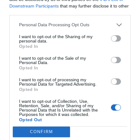
A VÁROSNAK KOMPAKTNAK,
Downstream Participants
that may further disclose it to other
POLICENTRIKUSNAK, KÖNNYEN
third parties.
ELÉRHETŐNEK ÉS ZÖLDNEK KELL LENNIE,
Personal Data Processing Opt Outs
VALAMINT RENDELKEZNIE KELL
MINŐSÉGI KÖZTERÜLETEKKEL.
I want to opt-out of the Sharing of my
personal data.
Opted In
A környezetbarát városrendezést hivatott
elősegíteni az intézeten belül kifejlesztett
I want to opt-out of the Sale of my
Personal Data.
Ekoindex, amely segít értékelni a városi
Opted In
zöldterületeket azok minőségének és
I want to opt-out of processing my
lehetséges felhasználási módjának
Personal Data for Targeted Advertising.
Opted In
értékelésével.
I want to opt-out of Collection, Use,
A folyamat során nem elképzelhetetlen, hogy
Retention, Sale, and/or Sharing of my
Personal Data that Is Unrelated with the
egy adott terület fő funkciója teljesen
Purposes for which it was collected.
Opted Out
megváltozik. A tervezési folyamatra azonban
a közvéleménynek is lesz hatása: „Azt
CONFIRM
szeretnénk, ha a lehető legjobban, a lehető