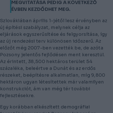
MEGVITATÁSA PEDIG A KÖVETKEZŐ
ÉVBEN KEZDŐDHET MEG.
Szlovákiában április 1-jétől lesz érvényben az
új építési szabályzat, melynek célja az
eljárások egyszerűsítése és felgyorsítása, így
az új rendezési terv különösen időszerű. Az
előzőt még 2007-ben vezették be, de azóta
Pozsony jelentős fejlődésen ment keresztül.
Az érintett, 38,500 hektáros terület 54
százaléka, beleértve a Dunát és az erdős
részeket, beépítésre alkalmatlan, míg 9,800
hektáron ugyan létesítettek már valamilyen
konstrukciót, ám van még tér további
fejlesztésekre.
Egy korábban elkészített demográfiai