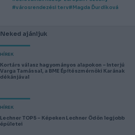
városrendezési terv
Magda Ďurdíková
Neked ajánljuk
HÍREK
Kortárs válasz hagyományos alapokon – Interjú
Varga Tamással, a BME Építészmérnöki Karának
dékánjával
HÍREK
Lechner TOP5 – Képeken Lechner Ödön legjobb
épületei