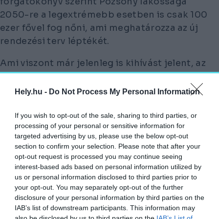
forgatókönyv szerint Pozsony lakossága
2050-re a legextrémebb esetben is csak 100
ezer fővel fog nőni, ami meghatározza az új
rendezési terv léptékét.
Ami viszont már jelenleg is kihívást jelent, az
a számtalan ingázó akadálytalan
közlekedésének megoldása – ebben a
Hely.hu -
Do Not Process My Personal Information
kérdéskörben több mint 100 környező
település önkormányzatával kell majd
If you wish to opt-out of the sale, sharing to third parties, or
processing of your personal or sensitive information for
együttműködnie az intézet munkatársainak.
targeted advertising by us, please use the below opt-out
section to confirm your selection. Please note that after your
Pozsonyi látkép
opt-out request is processed you may continue seeing
Wikimedia Commons
interest-based ads based on personal information utilized by
us or personal information disclosed to third parties prior to
Ďurdíková elmondta, az intézetben öt alapelv
your opt-out. You may separately opt-out of the further
disclosure of your personal information by third parties on the
mentén folyik a munka:
IAB’s list of downstream participants. This information may
also be disclosed by us to third parties on the
IAB’s List of