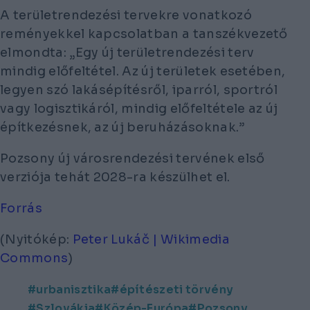
A területrendezési tervekre vonatkozó
reményekkel kapcsolatban a tanszékvezető
elmondta: „Egy új területrendezési terv
mindig előfeltétel. Az új területek esetében,
legyen szó lakásépítésről, iparról, sportról
vagy logisztikáról, mindig előfeltétele az új
építkezésnek, az új beruházásoknak.”
Pozsony új városrendezési tervének első
verziója tehát 2028-ra készülhet el.
Forrás
(Nyitókép:
Peter Lukáč | Wikimedia
Commons
)
urbanisztika
építészeti törvény
Szlovákia
Közép-Európa
Pozsony