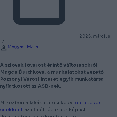
2025. március
17.
Megyesi Máté
A szlovák fővárost érintő változásokról
Magda Ďurdíková, a munkálatokat vezető
Pozsonyi Városi Intézet egyik munkatársa
nyilatkozott az ASB-nek.
Miközben a lakásépítési kedv
meredeken
csökkent
az elmúlt évekhez képest
Pozsonyban, a szakemberek új