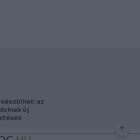
készülhet: az
dulnak új
sztések