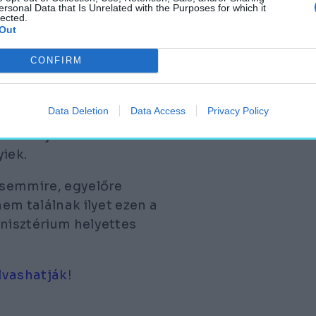
tt álló 67-es számú
ersonal Data that Is Unrelated with the Purposes for which it
lected.
Out
CONFIRM
Data Deletion
Data Access
Privacy Policy
helyieket, amelyet már
ak a zaj és a
iek.
i semmire, egyelőre
nem találnak ilyet ezen a
inisztérium helyettes
olvashatják
!