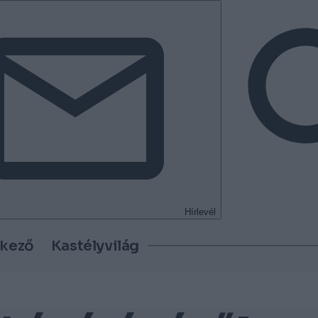
Hírlevél
tkező
Kastélyvilág