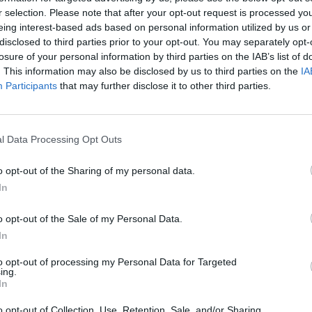
r selection. Please note that after your opt-out request is processed y
eing interest-based ads based on personal information utilized by us or
disclosed to third parties prior to your opt-out. You may separately opt-
losure of your personal information by third parties on the IAB’s list of
. This information may also be disclosed by us to third parties on the
IA
Participants
that may further disclose it to other third parties.
Szigetvár közötti
vek között van.
l Data Processing Opt Outs
 Pántya József út- és
rtott lakossági fórumot
o opt-out of the Sharing of my personal data.
 összekötő 67-es
In
nyéken élők ugyanis
o opt-out of the Sale of my Personal Data.
elyüket. Elhangzott:
In
lső kapavágásra 8 évet
to opt-out of processing my Personal Data for Targeted
ing.
In
ást gyűjtöttek össze az
o opt-out of Collection, Use, Retention, Sale, and/or Sharing