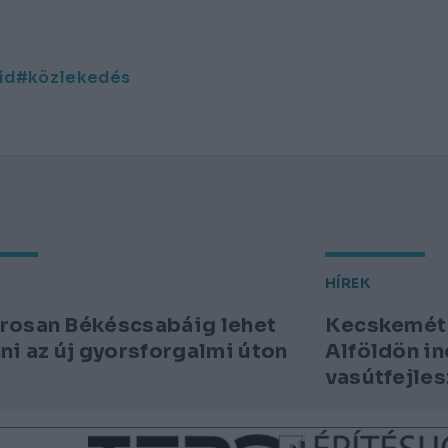
íd
közlekedés
HÍREK
osan Békéscsabáig lehet
Kecskemét 
ni az új gyorsforgalmi úton
Alföldön in
vasútfejle