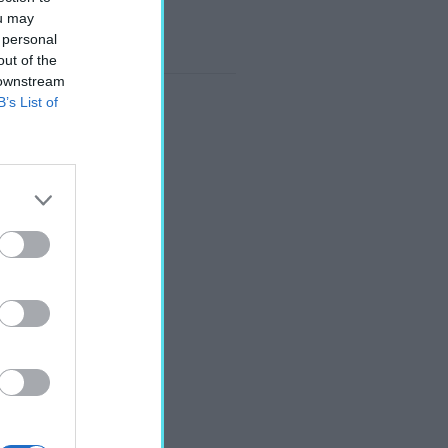
ou may
 personal
out of the
 downstream
B’s List of