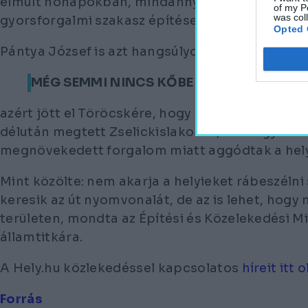
elmúlt hónapokban, mindannyian a tervezés elő
of my P
was col
gyorsforgalmi szakasz építése miatt aggódnak.
Opted 
Pántya József is azt hangsúlyozta, hogy
MÉG SEMMI NINCS KŐBE VÉSVE,
azért jött el Töröcskére, hogy meghallgassa a 
délután megtett Zselickislakon is, ahol ugyancs
megnövekedett forgalom miatt aggódtak a hely
Mint közölte: nem akarja a helyieket rábeszéln
keresik az út nyomvonalát, de az is lehet, hogy 
területen, mondta az Építési és Közelekedési M
államtitkára.
A Hely.hu közlekedéssel kapcsolatos
híreit itt 
Forrás