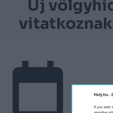
Új völgyhí
vitatkozna
Hely.hu -
If you wish 
sensitive in