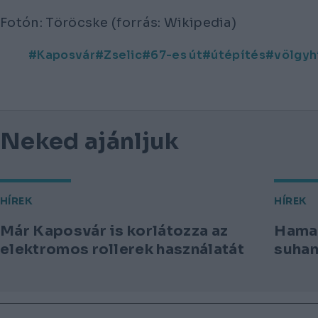
Fotón: Töröcske (forrás: Wikipedia)
Kaposvár
Zselic
67-es út
útépítés
völgyh
Neked ajánljuk
HÍREK
HÍREK
Már Kaposvár is korlátozza az
Hamar
elektromos rollerek használatát
suhan
Lábléc