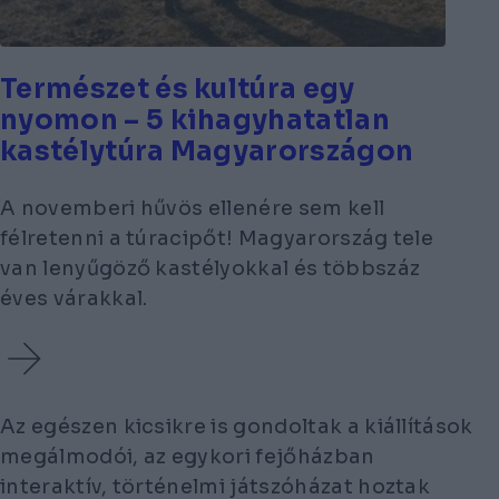
Természet és kultúra egy
nyomon – 5 kihagyhatatlan
kastélytúra Magyarországon
A novemberi hűvös ellenére sem kell
félretenni a túracipőt! Magyarország tele
van lenyűgöző kastélyokkal és többszáz
éves várakkal.
Az egészen kicsikre is gondoltak a kiállítások
megálmodói, az egykori fejőházban
interaktív, történelmi játszóházat hoztak