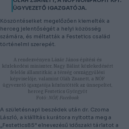
OLÁH ZSANETT, A NÖF NONPROFIT KFT.
ÜGYVEZETŐ IGAZGATÓJA.
Köszöntéseiket megelőzően kiemelték a
herceg jelentőségét a helyi közösség
számára, és méltatták a Festetics család
történelmi szerepét.
A rendezvényen Lázár János építési és
közlekedési miniszter, Nagy Bálint közlekedésért
felelős államtitkár, a térség országgyűlési
képviselője, valamint Oláh Zsanett, a NÖF
ügyvezető igazgatója közöntötték az ünnepeltet,
herceg Festetics Györgyöt
Fotó:
NÖF, Facebook
A születésnapi beszédek után dr. Czoma
László, a kiállítás kurátora nyitotta meg a
„Festetics85” elnevezésű időszaki tárlatot a