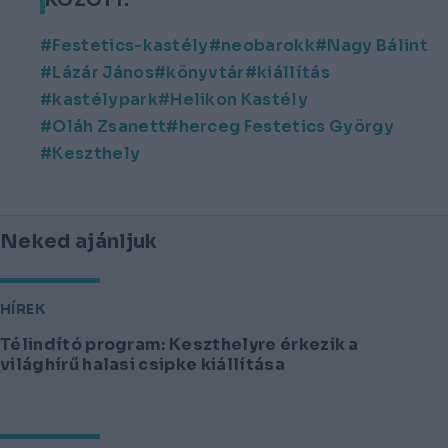
Festetics-kastély
neobarokk
Nagy Bálint
Lázár János
könyvtár
kiállítás
kastélypark
Helikon Kastély
Oláh Zsanett
herceg Festetics György
Keszthely
Neked ajánljuk
HÍREK
Télindító program: Keszthelyre érkezik a
világhírű halasi csipke kiállítása