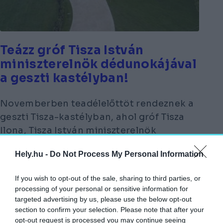
Teázz gróf Tisza István
miniszterelnök dédunokájával
a geszti kastélyban!
Novemberben teadélelőttöt rendeznek a
geszti Tisza-kastélyban, ahol gróf Tisza
Ilona, Tisza István miniszterelnök
dédunokája mesél családjáról.
Hely.hu -
Do Not Process My Personal Information
If you wish to opt-out of the sale, sharing to third parties, or
processing of your personal or sensitive information for
targeted advertising by us, please use the below opt-out
A Helikon Kastély ma múzeumként és
section to confirm your selection. Please note that after your
rendezvényhelyszínként működik, összesen
opt-out request is processed you may continue seeing