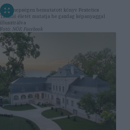
Az ünnepségen bemutatott könyv Festetics
Tasziló életét mutatja be gazdag képanyaggal
illusztrálva
Fotó:
NÖF, Facebook