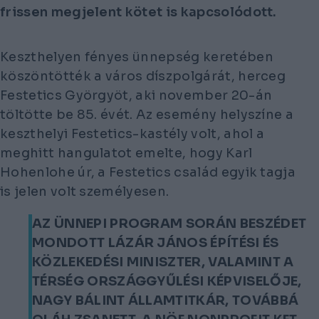
frissen megjelent kötet is kapcsolódott.
Keszthelyen fényes ünnepség keretében
köszöntötték a város díszpolgárát, herceg
Festetics Györgyöt, aki november 20-án
töltötte be 85. évét. Az esemény helyszíne a
keszthelyi Festetics-kastély volt, ahol a
meghitt hangulatot emelte, hogy Karl
Hohenlohe úr, a Festetics család egyik tagja
is jelen volt személyesen.
AZ ÜNNEPI PROGRAM SORÁN BESZÉDET
MONDOTT LÁZÁR JÁNOS ÉPÍTÉSI ÉS
KÖZLEKEDÉSI MINISZTER, VALAMINT A
TÉRSÉG ORSZÁGGYŰLÉSI KÉPVISELŐJE,
NAGY BÁLINT ÁLLAMTITKÁR, TOVÁBBÁ