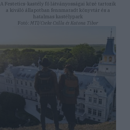
A Festetics-kastély fő látványosságai közé tartozik
a kiváló állapotban fennmaradt könyvtár és a
hatalmas kastélypark
Fotó:
MTI/Cseke Csilla és Katona Tibor