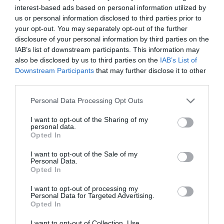
hét állandó kiállítással.
interest-based ads based on personal information utilized by
us or personal information disclosed to third parties prior to
A Főúri életforma című kiállítás és a Helikon
your opt-out. You may separately opt-out of the further
disclosure of your personal information by third parties on the
Könyvtár régi és rekonstruált belső terekkel
IAB’s list of downstream participants. This information may
mutatja be a 18–19. századi főúri életet, és
also be disclosed by us to third parties on the
IAB’s List of
azért különleges, mert
Downstream Participants
that may further disclose it to other
third parties.
ITT TALÁLHATÓ EURÓPA LEGSZEBB
Personal Data Processing Opt Outs
ÁLLAPOTBAN FENNMARADT FŐÚRI
KÖNYVTÁRA, TÖBB MINT 80 000
I want to opt-out of the Sharing of my
personal data.
KÖTETTEL.
Opted In
A hintó- és kocsikiállítás az egykori
I want to opt-out of the Sale of my
Personal Data.
kocsiházban kapott helyet, a kiállított több
Opted In
tucat 18–19. századi kocsi, hintó, szán és
I want to opt-out of processing my
lovaglással kapcsolatos tárgy érzékletessé
Personal Data for Targeted Advertising.
Opted In
teszi a főúri közlekedés világát. A vadászati
kiállítás egy külön épületben található, ahol
I want to opt-out of Collection, Use,