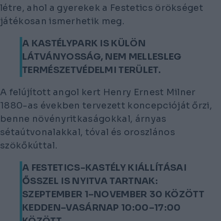
létre, ahol a gyerekek a Festetics örökséget
játékosan ismerhetik meg.
A KASTÉLYPARK IS KÜLÖN
LÁTVÁNYOSSÁG, NEM MELLESLEG
TERMÉSZETVÉDELMI TERÜLET.
A felújított angol kert Henry Ernest Milner
1880-as években tervezett koncepcióját őrzi,
benne növényritkaságokkal, árnyas
sétaútvonalakkal, tóval és oroszlános
szökőkúttal.
A FESTETICS-KASTÉLY KIÁLLÍTÁSAI
ŐSSZEL IS NYITVA TARTNAK:
SZEPTEMBER 1–NOVEMBER 30 KÖZÖTT
KEDDEN–VASÁRNAP 10:00–17:00
KÖZÖTT.