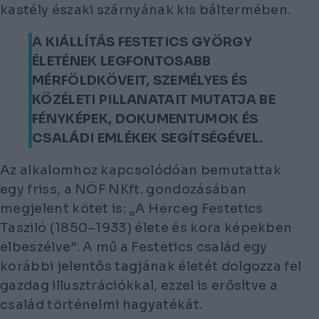
kastély északi szárnyának kis báltermében.
A KIÁLLÍTÁS FESTETICS GYÖRGY
ÉLETÉNEK LEGFONTOSABB
MÉRFÖLDKÖVEIT, SZEMÉLYES ÉS
KÖZÉLETI PILLANATAIT MUTATJA BE
FÉNYKÉPEK, DOKUMENTUMOK ÉS
CSALÁDI EMLÉKEK SEGÍTSÉGÉVEL.
Az alkalomhoz kapcsolódóan bemutattak
egy friss, a NÖF NKft. gondozásában
megjelent kötet is:
„A Herceg Festetics
Tasziló (1850–1933) élete és kora képekben
elbeszélve”
. A mű a Festetics család egy
korábbi jelentős tagjának életét dolgozza fel
gazdag illusztrációkkal, ezzel is erősítve a
család történelmi hagyatékát.