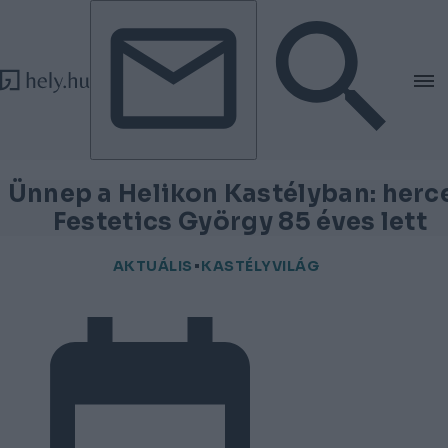
Tovább a tartalomhoz
Tovább a lábléchez
Ünnep a Helikon Kastélyban: herc
Festetics György 85 éves lett
AKTUÁLIS
KASTÉLYVILÁG