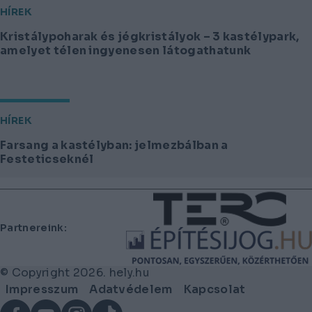
HÍREK
Kristálypoharak és jégkristályok – 3 kastélypark,
amelyet télen ingyenesen látogathatunk
HÍREK
Farsang a kastélyban: jelmezbálban a
Festeticseknél
Lábléc
Partnereink:
© Copyright 2026. hely.hu
Lábléc
Impresszum
Adatvédelem
Kapcsolat
menü
Facebook
YouTube
Instagram
TikTok