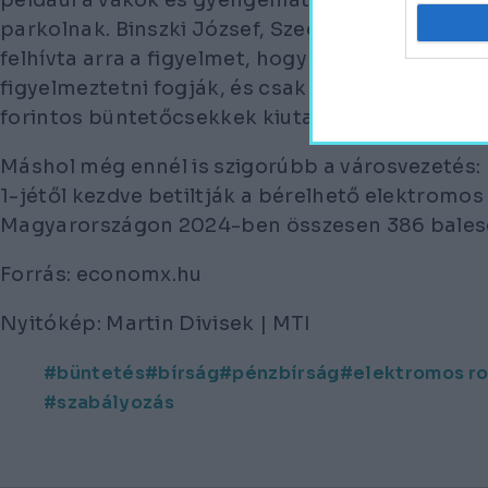
például a vakok és gyengénlátók közlekedését
parkolnak. Binszki József, Szeged várospolitik
felhívta arra a figyelmet, hogy a szabályszegőke
figyelmeztetni fogják, és csak ezután kezdődhe
forintos büntetőcsekkek kiutalása.
Máshol még ennél is szigorúbb a városvezetés:
1-jétől kezdve betiltják a bérelhető elektromos
Magyarországon 2024-ben összesen 386 balese
Forrás: economx.hu
Nyitókép: Martin Divisek | MTI
büntetés
bírság
pénzbírság
elektromos ro
szabályozás