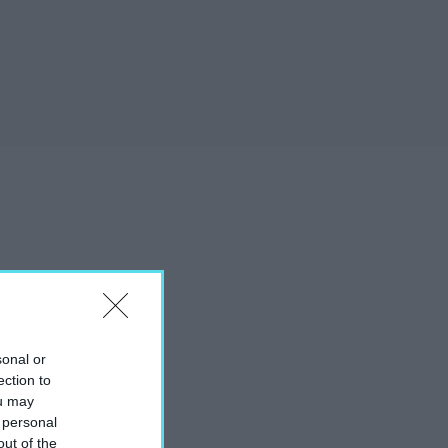
sonal or
ection to
ou may
 personal
out of the