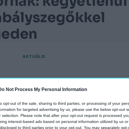
ornak: kegyetlenül
abályszegőkkel
geden
AKTUÁLIS
Do Not Process My Personal Information
to opt-out of the sale, sharing to third parties, or processing of your per
hely.hu
formation for targeted advertising by us, please use the below opt-out s
r selection. Please note that after your opt-out request is processed y
eing interest-based ads based on personal information utilized by us or
disclosed to third parties prior to your opt-out. You may separately opt-