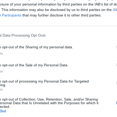
losure of your personal information by third parties on the IAB’s list of
. This information may also be disclosed by us to third parties on the
IA
Participants
that may further disclose it to other third parties.
5.
l Data Processing Opt Outs
o opt-out of the Sharing of my personal data.
kat a rollereseket
In
erületen közlekednek –
ber 28-ai ülésén. A
o opt-out of the Sale of my Personal Data.
In
mozókra,
to opt-out of processing my Personal Data for Targeted
ÁT ZÖLDTERÜLETEN VAGY
ing.
In
A IS VONATKOZIK.
o opt-out of Collection, Use, Retention, Sale, and/or Sharing
 zónává válnak a
ersonal Data that Is Unrelated with the Purposes for which it
lected.
ásra számíthatnak, akik
Out