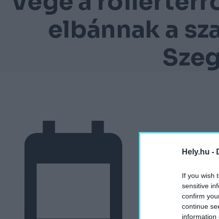
Vége a rollerterr
elbánnak a sz
Sze
Hely.hu -
If you wish 
sensitive in
confirm you
continue se
information 