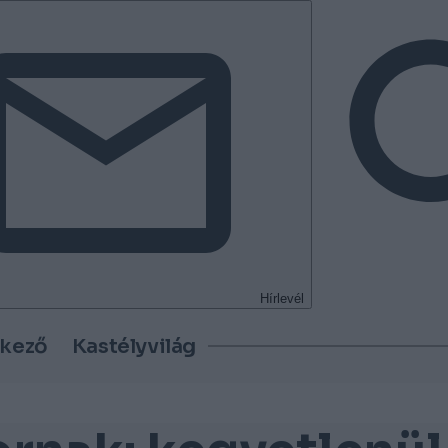
Hírlevél
tkező
Kastélyvilág