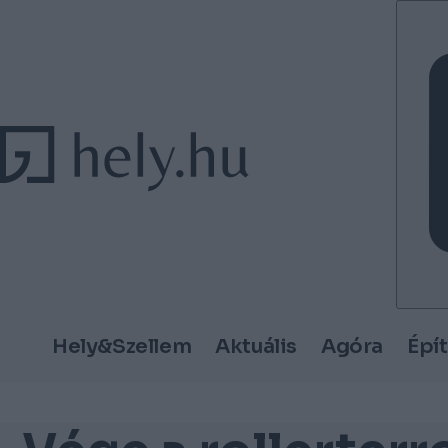
Tovább a tartalomhoz
Tovább a lábléchez
Hely&Szellem
Aktuális
Agóra
Épí