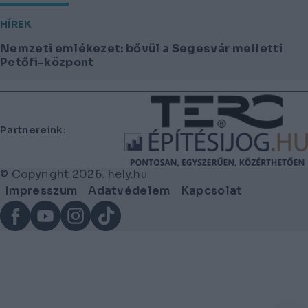
HÍREK
Nemzeti emlékezet: bővül a Segesvár melletti
Petőfi-központ
Lábléc
Partnereink:
© Copyright 2026. hely.hu
Lábléc
Impresszum
Adatvédelem
Kapcsolat
menü
Facebook
YouTube
Instagram
TikTok