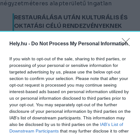
négyzetméteres alapterületű ingatlan
RESTAURÁLÁSA UTÁN KULTURÁLIS ÉS
OKTATÁSI CÉLÚ RENDEZVÉNYEKNEK
ADNA HELYET.
Hely.hu -
Do Not Process My Personal Information
A felújítás strukturális, funkcionális és
műemlékvédelmi beavatkozásokat is magába
If you wish to opt-out of the sale, sharing to third parties, or
foglal, a kőelemek restaurálása mellett a
processing of your personal or sensitive information for
targeted advertising by us, please use the below opt-out
belső terek kialakítására és berendezésére is
section to confirm your selection. Please note that after your
kiterjed, tiszteletben tartva az ingatlan
opt-out request is processed you may continue seeing
műemlék jellegét.
interest-based ads based on personal information utilized by
us or personal information disclosed to third parties prior to
A gyulafehérvári várban álló fejedelmi palota
your opt-out. You may separately opt-out of the further
disclosure of your personal information by third parties on the
2009 óta a város tulajdona, korábban a
IAB’s list of downstream participants. This information may
román hadsereg használta.
also be disclosed by us to third parties on the
IAB’s List of
Downstream Participants
that may further disclose it to other
A római katolikus székesegyház közelében
third parties.