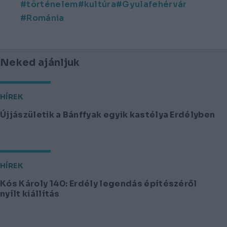
történelem
kultúra
Gyulafehérvár
Románia
Neked ajánljuk
HÍREK
Újjászületik a Bánffyak egyik kastélya Erdélyben
HÍREK
Kós Károly 140: Erdély legendás építészéről
nyílt kiállítás