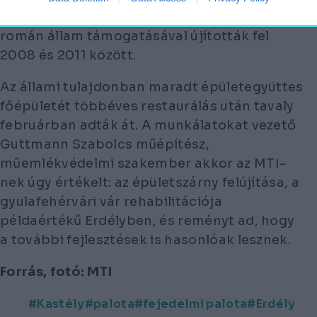
is a gyulafehérvári érsekség székhelye. Ezt a
román állam támogatásával újították fel
2008 és 2011 között.
Az állami tulajdonban maradt épületegyüttes
főépületét többéves restaurálás után tavaly
februárban adták át. A munkálatokat vezető
Guttmann Szabolcs műépítész,
műemlékvédelmi szakember akkor az MTI-
nek úgy értékelt: az épületszárny felújítása, a
gyulafehérvári vár rehabilitációja
példaértékű Erdélyben, és reményt ad, hogy
a további fejlesztések is hasonlóak lesznek.
Forrás, fotó: MTI
Kastély
palota
fejedelmi palota
Erdély