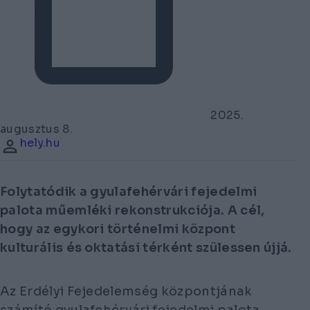
2025.
augusztus 8.
hely.hu
Folytatódik a gyulafehérvári fejedelmi
palota műemléki rekonstrukciója. A cél,
hogy az egykori történelmi központ
kulturális és oktatási térként szülessen újjá.
Az Erdélyi Fejedelemség központjának
számító gyulafehérvári fejedelmi palota