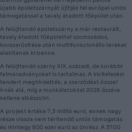
újabb épületszárnyát újítják fel európai uniós
támogatással a tavaly átadott főépület után.
A felújítandó épületszárny a már restaurált,
tavaly átadott főépülettel szomszédos,
korszerűsítése után multifunkcionális tereket
alakítanak ki benne.
A felújítandó szárny XIX. századi, de korábbi
falmaradványokat is tartalmaz. A kivitelezési
tendert meghirdették, a szerződést ősszel
írnák alá, míg a munkálatokkal 2028 őszére
kellene elkészülni.
A projekt értéke 7,3 millió euró, ennek nagy
része vissza nem térítendő uniós támogatás
és mintegy 800 ezer euró az önrész. A 3700