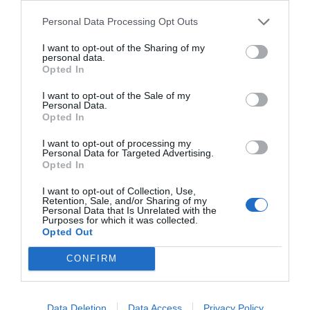
álló ingatlanegyüttes a 15. században épült,
Personal Data Processing Opt Outs
majd a 16-17. századi bővítési és átépítési
munkálatok során nyerte el jelenlegi
I want to opt-out of the Sharing of my
personal data.
formáját. Kezdetben az erdélyi püspökség
Opted In
tulajdona volt, majd 1542-ben az alakuló
I want to opt-out of the Sale of my
Erdélyi Fejedelemség tulajdonába került.
Personal Data.
Opted In
ERDÉLY FEJEDELMEI MAJDNEM 150 ÉVEN
I want to opt-out of processing my
ÁT INNEN KORMÁNYOZTÁK AZ
Personal Data for Targeted Advertising.
Opted In
ORSZÁGOT.
I want to opt-out of Collection, Use,
Az épület nagyobb részét 1690 után a
Retention, Sale, and/or Sharing of my
Personal Data that Is Unrelated with the
Habsburg adminisztráció kaszárnyává
Purposes for which it was collected.
Opted Out
alakította, és több mint három évszázadon át
a hadsereg használta.
CONFIRM
Az épületegyüttes keleti szárnyát 1716-ban
visszaadták a római katolikus egyháznak, ma
Data Deletion
Data Access
Privacy Policy