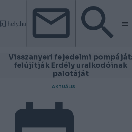
Tovább a tartalomhoz
Tovább a lábléchez
Visszanyeri fejedelmi pompáját
felújítják Erdély uralkodóinak
palotáját
AKTUÁLIS