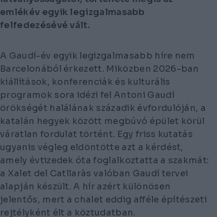
emlékév egyik legizgalmasabb
felfedezésévé vált.
A Gaudí-év egyik legizgalmasabb híre nem
Barcelonából érkezett. Miközben 2026-ban
kiállítások, konferenciák és kulturális
programok sora idézi fel Antoni Gaudí
örökségét halálának századik évfordulóján, a
katalán hegyek között megbúvó épület körül
váratlan fordulat történt. Egy friss kutatás
ugyanis végleg eldöntötte azt a kérdést,
amely évtizedek óta foglalkoztatta a szakmát:
a Xalet del Catllaràs valóban Gaudí tervei
alapján készült. A hír azért különösen
jelentős, mert a chalet eddig afféle építészeti
rejtélyként élt a köztudatban.