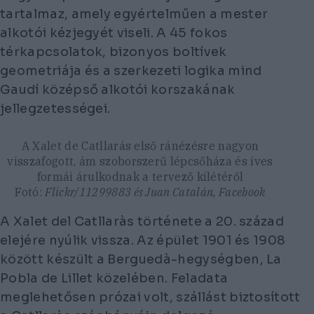
tartalmaz, amely egyértelműen a mester
alkotói kézjegyét viseli. A 45 fokos
térkapcsolatok, bizonyos boltívek
geometriája és a szerkezeti logika mind
Gaudí középső alkotói korszakának
jellegzetességei.
A Xalet de Catllarás első ránézésre nagyon
visszafogott, ám szoborszerű lépcsőháza és íves
formái árulkodnak a tervező kilétéről
Fotó:
Flickr/11299883 és Juan Catalán, Facebook
A Xalet del Catllaràs története a 20. század
elejére nyúlik vissza. Az épület 1901 és 1908
között készült a Berguedà-hegységben, La
Pobla de Lillet közelében. Feladata
meglehetősen prózai volt, szállást biztosított