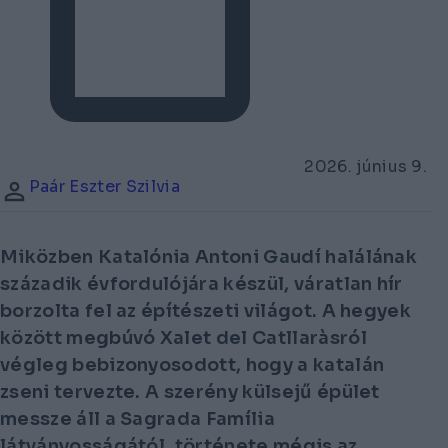
2026. június 9.
Paár Eszter Szilvia
Miközben Katalónia Antoni Gaudí halálának
századik évfordulójára készül, váratlan hír
borzolta fel az építészeti világot. A hegyek
között megbúvó Xalet del Catllaràsról
végleg bebizonyosodott, hogy a katalán
zseni tervezte. A szerény külsejű épület
messze áll a Sagrada Família
látványosságától, története mégis az