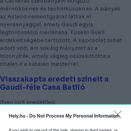
a Catllaràs szénbányáin dolgozó
mérnököknek és technikusoknak. A bányák
az Asland cementgyárat látták el
nyersanyaggal, amely Gaudí egyik
legfontosabb mecénása, Eusebi Güell
érdekeltségébe tartozott. A kapcsolat tehát
adott volt, ám sokáig hiányzott az a
bizonyíték, amely végleg összekötötte a
chalet-t a katalán mesterrel.
Visszakapta eredeti színeit a
Gaudí-féle Casa Batlló
Ilyen volt eredetileg.
Hely.hu -
Do Not Process My Personal Information
If you wish to opt-out of the sale, sharing to third parties, or