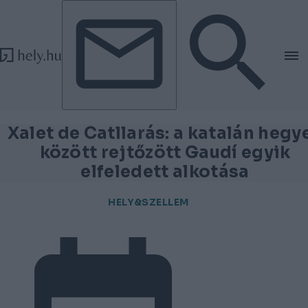
Tovább a tartalomhoz
Tovább a lábléchez
Xalet de Catllarás: a katalán hegy
között rejtőzött Gaudí egyik
elfeledett alkotása
HELY&SZELLEM