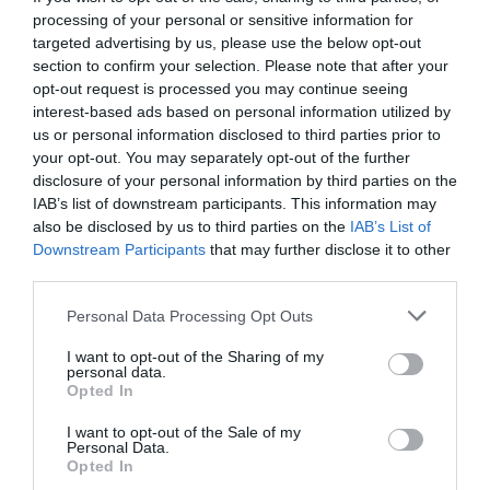
AZ ÉPÜLET ELSŐ PILLANTÁSRA
processing of your personal or sensitive information for
targeted advertising by us, please use the below opt-out
VISSZAFOGOTTABB, MINT A SAGRADA
section to confirm your selection. Please note that after your
FAMÍLIA VAGY A CASA BATLLÓ, DE ÉPPEN
opt-out request is processed you may continue seeing
EZÉRT IZGALMAS.
interest-based ads based on personal information utilized by
us or personal information disclosed to third parties prior to
A meredek hegyoldalba illesztett, magas
your opt-out. You may separately opt-out of the further
disclosure of your personal information by third parties on the
tetővel rendelkező ház inkább emlékeztet
IAB’s list of downstream participants. This information may
alpesi menedékházra, mint a Gaudíhoz
also be disclosed by us to third parties on the
IAB’s List of
társított szoborszerű alkotásokra.
Downstream Participants
that may further disclose it to other
Közelebbről szemlélve azonban feltűnnek
third parties.
azok a részletek, amelyek későbbi
Personal Data Processing Opt Outs
mesterműveit idézik. A természetes
I want to opt-out of the Sharing of my
környezethez alkalmazkodó tömegformálás,
personal data.
a szokatlan térszervezés és az organikus
Opted In
szemlélet mind ott rejlik a falak között.
I want to opt-out of the Sale of my
Personal Data.
Opted In
Az erdei épület bányászok szálláshelyeként épült