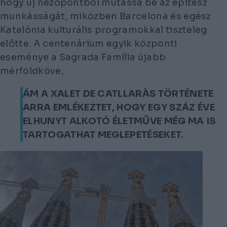
hogy új nézőpontból mutassa be az építész
munkásságát, miközben Barcelona és egész
Katalónia kulturális programokkal tiszteleg
előtte. A centenárium egyik központi
eseménye a Sagrada Família újabb
mérföldköve,
ÁM A XALET DE CATLLARÀS TÖRTÉNETE
ARRA EMLÉKEZTET, HOGY EGY SZÁZ ÉVE
ELHUNYT ALKOTÓ ÉLETMŰVE MÉG MA IS
TARTOGATHAT MEGLEPETÉSEKET.