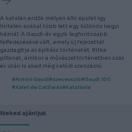
A katalán erdők mélyén álló épület így
hirtelen sokkal több lett egy különös hegyi
háznál. A Gaudí-év egyik legfontosabb
felfedezésévé vált, amely új fejezettel
gazdagítja az építész történetét. Ritka
pillanat, amikor a művészettörténetben száz
év után is akad még valódi szenzáció.
Antoni Gaudí
szecesszió
Gaudí 100
Xalet de Catllarás
Katalónia
Neked ajánljuk