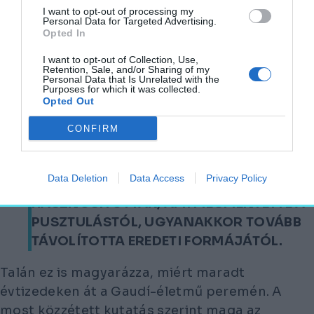
Fotó:
Flickr/11299883
I want to opt-out of processing my
Personal Data for Targeted Advertising.
Opted In
A chalet sorsa kalandos volt. Az eredeti
épületet már a 20. század elején
I want to opt-out of Collection, Use,
Retention, Sale, and/or Sharing of my
módosították, később pedig jelentős
Personal Data that Is Unrelated with the
Purposes for which it was collected.
átalakításokon esett át. A homlokzat egyes
Opted Out
részeit átépítették, az alsó szint burkolata
CONFIRM
megváltozott, az épület állapota fokozatosan
romlott.
Data Deletion
Data Access
Privacy Policy
AZ 1970-ES ÉVEKBEN NYÁRI TÁBORKÉNT
HASZNOSÍTOTTÁK, AMI MEGMENTETTE A
PUSZTULÁSTÓL, UGYANAKKOR TOVÁBB
TÁVOLÍTOTTA EREDETI FORMÁJÁTÓL.
Talán ez is magyarázza, miért maradt
évtizedeken át a Gaudí-életmű peremén. A
most közzétett kutatás szerint maga az