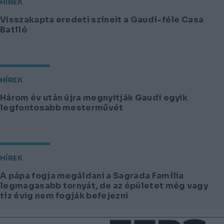
HÍREK
Visszakapta eredeti színeit a Gaudí-féle Casa
Batlló
HÍREK
Három év után újra megnyitják Gaudí egyik
legfontosabb mesterművét
HÍREK
A pápa fogja megáldani a Sagrada Família
legmagasabb tornyát, de az épületet még vagy
tíz évig nem fogják befejezni
Lábléc