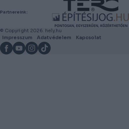
Partnereink:
© Copyright 2026. hely.hu
Lábléc
Impresszum
Adatvédelem
Kapcsolat
menü
Facebook
YouTube
Instagram
TikTok