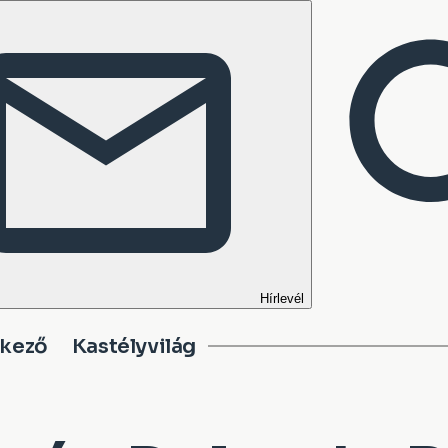
Hírlevél
tkező
Kastélyvilág