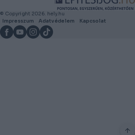
© Copyright 2026. hely.hu
Lábléc
Impresszum
Adatvédelem
Kapcsolat
menü
Facebook
YouTube
Instagram
TikTok