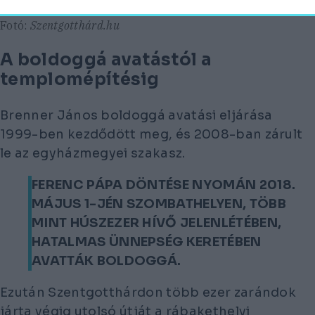
haladt
Fotó:
Szentgotthárd.hu
A boldoggá avatástól a
templomépítésig
Brenner János boldoggá avatási eljárása
1999-ben kezdődött meg, és 2008-ban zárult
le az egyházmegyei szakasz.
FERENC PÁPA DÖNTÉSE NYOMÁN 2018.
MÁJUS 1-JÉN SZOMBATHELYEN, TÖBB
MINT HÚSZEZER HÍVŐ JELENLÉTÉBEN,
HATALMAS ÜNNEPSÉG KERETÉBEN
AVATTÁK BOLDOGGÁ.
Ezután Szentgotthárdon több ezer zarándok
járta végig utolsó útját a rábakethelyi