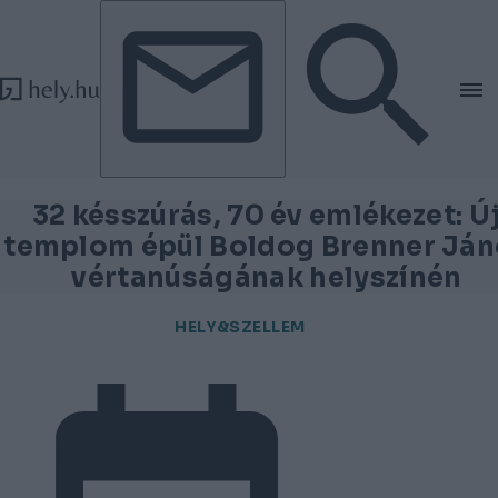
Tovább a tartalomhoz
Tovább a lábléchez
32 késszúrás, 70 év emlékezet: Ú
templom épül Boldog Brenner Já
vértanúságának helyszínén
HELY&SZELLEM