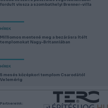
fordult vissza a szombathelyi Brenner-villa
HÍREK
Milliomos mentené meg a bezárásra ítélt
templomokat Nagy-Britanniában
HÍREK
5 mesés középkori templom Csarodától
Velemérig
Lábléc
Partnereink: