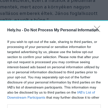
cserkészetet, ezért a fiatalok a plébániára
mentek, mert azon a környéken nagyon
vallásos emberek éltek. János foglalkozott
velük, ez volt a bűne.”
Hely.hu -
Do Not Process My Personal Information
Brenner János arcképe
brennerjanos.hu
If you wish to opt-out of the sale, sharing to third parties, or
processing of your personal or sensitive information for
Vértanúság és emlékezet
targeted advertising by us, please use the below opt-out
section to confirm your selection. Please note that after your
1957. december 15-én éjjel sürgős
opt-out request is processed you may continue seeing
interest-based ads based on personal information utilized by
betegellátás ürügyén hívták ki a plébániáról
us or personal information disclosed to third parties prior to
Jánost. Az Oltáriszentséget magához véve
your opt-out. You may separately opt-out of the further
gyalog indult Zsida felé, de a két település
disclosure of your personal information by third parties on the
IAB’s list of downstream participants. This information may
között megtámadták, és 32 késszúrással
also be disclosed by us to third parties on the
IAB’s List of
meggyilkolták.
Downstream Participants
that may further disclose it to other
third parties.
MÁSNAP TALÁLTÁK MEG HOLTTESTÉT,