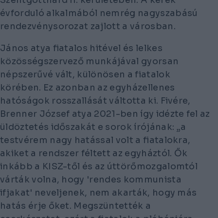
évforduló alkalmából nemrég nagyszabású
rendezvénysorozat zajlott a városban.
János atya fiatalos hitével és lelkes
közösségszervező munkájával gyorsan
népszerűvé vált, különösen a fiatalok
körében. Ez azonban az egyházellenes
hatóságok rosszallását váltotta ki. Fivére,
Brenner József atya 2021-ben így idézte fel az
üldöztetés időszakát e sorok írójának: „a
testvérem nagy hatással volt a fiatalokra,
akiket a rendszer féltett az egyháztól. Ők
inkább a KISZ-től és az úttörőmozgalomtól
várták volna, hogy 'rendes kommunista
ifjakat' neveljenek, nem akarták, hogy más
hatás érje őket. Megszüntették a