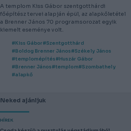
A templom Kiss Gábor szentgotthárdi
főépítész tervei alapján épül, az alapkőletétel
a Brenner János 70 programsorozat egyik
kiemelt eseménye volt.
Kiss Gábor
Szentgotthárd
Boldog Brenner János
Székely János
templomépítés
Huszár Gábor
Brenner János
templom
Szombathely
alapkő
Neked ajánljuk
HÍREK
Csoda készül: a pusztulás végstádiumából