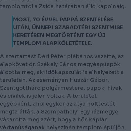
templomtól a Zsida határában álló kápolnáig.
MOST, 70 ÉVVEL PAPPÁ SZENTELÉSE
UTÁN, ÜNNEPI SZABADTÉRI SZENTMISE
KERETÉBEN MEGTÖRTÉNT EGY ÚJ
TEMPLOM ALAPKŐLETÉTELE.
A szertartást Déri Péter plébános vezette, az
alapkövet dr. Székely János megyéspüspök
áldotta meg, aki időkapszulát is elhelyezett a
területen. Az eseményen Huszár Gábor,
Szentgotthárd polgármestere, papok, hívek
és civilek is jelen voltak. A területet
egyébként, ahol egykor az atya holttestét
megtalálták, a Szombathelyi Egyházmegye
vásárolta meg azért, hogy a hős káplán
vértanúságának helyszínén templom épüljön,