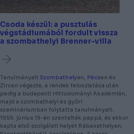
Csoda készül: a pusztulás
végstádiumából fordult vissza
a szombathelyi Brenner-villa
Tanulmányait
Szombathely
en,
Pécs
en és
Zircen végezte, a rendek feloszlatása után
pedig a budapesti Hittudományi Akadémián,
majd a szombathelyi és győri
szemináriumban folytatta tanulmányait.
1955. június 19-én szentelték pappá, és ekkor
kapta első szolgálati helyét Rábakethelyen,
Szentgotthárd II. kerületében. A kerek