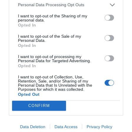
ÚGY, HOGY BAL KEZÉBEN EKKOR MÉG
Personal Data Processing Opt Outs
MINDIG AZ OLTÁRISZENTSÉGET
I want to opt-out of the Sharing of my
personal data.
TARTOTTA.
Opted In
A gyilkosság helyszíne tehát Szentgotthárd–
I want to opt-out of the Sale of my
Personal Data.
Zsida határában volt, ahol a hívek hamarosan
Opted In
templomot emelnek a vértanú pap emlékére.
I want to opt-out of processing my
A tettes kiléte sosem tisztázódott, de a
Personal Data for Targeted Advertising.
helyiek meggyőződése megingathatatlan,
Opted In
hogy Brenner Jánost a hitéért üldözték és
I want to opt-out of Collection, Use,
Retention, Sale, and/or Sharing of my
ölték meg. A közösség a legnehezebb
Personal Data that Is Unrelated with the
időkben sem feledkezett meg tisztelt és
Purposes for which it was collected.
Opted Out
szeretett plébánosáról: emlékszoba,
zarándokhely és emlékkereszt is őrzi nevét
CONFIRM
Szentgotthárdon és környékén.
Data Deletion
Data Access
Privacy Policy
Kápolna ott, ahol Brenner János utolsó útján