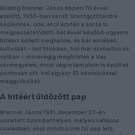
Boldog Brenner János éppen 70 évvel
ezelőtt, 1955-ben került Szentgotthárdra
káplánnak, oda, ahol ezután a sorsa is
megpecsételődött. Két évvel később ugyanis
hitéért kellett meghalnia, és bár emlékét,
kultuszát – hol titokban, hol már szabadon és
nyíltan – mindvégig megőrizték a Vas
vármegyeiek, most végre templom is épülhet
pontosan ott, hol egykor 32 késszúrással
meggyilkolták.
A hitéért üldözött pap
Brenner János 1931. december 27-én
született Szombathelyen, mélyen vallásos
családban, ahol mindhárom fiú pap lett
.