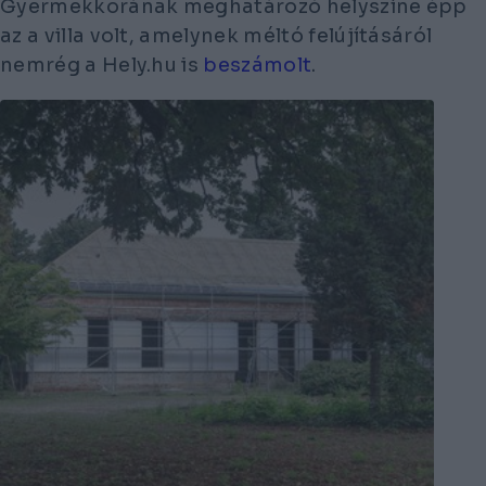
Gyermekkorának meghatározó helyszíne épp
az a villa volt, amelynek méltó felújításáról
nemrég a Hely.hu is
beszámolt
.