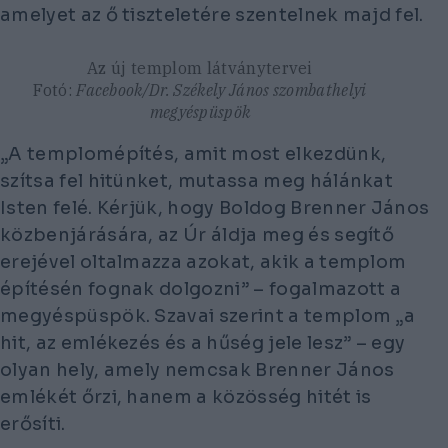
amelyet az ő tiszteletére szentelnek majd fel.
Az új templom látványtervei
Fotó:
Facebook/Dr. Székely János szombathelyi
megyéspüspök
„A templomépítés, amit most elkezdünk,
szítsa fel hitünket, mutassa meg hálánkat
Isten felé. Kérjük, hogy Boldog Brenner János
közbenjárására, az Úr áldja meg és segítő
erejével oltalmazza azokat, akik a templom
építésén fognak dolgozni” – fogalmazott a
megyéspüspök. Szavai szerint a templom „a
hit, az emlékezés és a hűség jele lesz” – egy
olyan hely, amely nemcsak Brenner János
emlékét őrzi, hanem a közösség hitét is
erősíti.