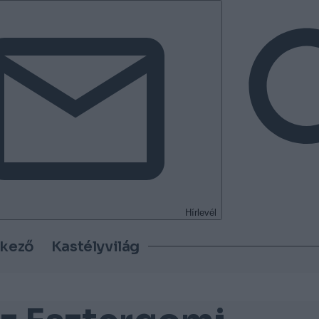
Hírlevél
tkező
Kastélyvilág