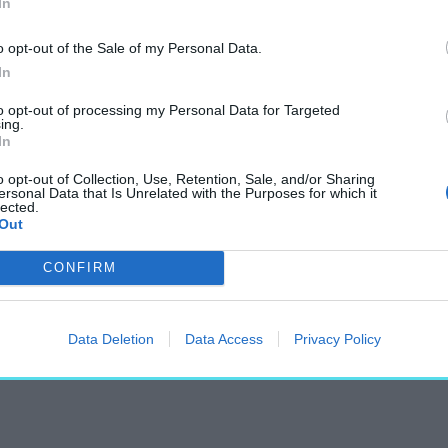
In
o opt-out of the Sale of my Personal Data.
In
to opt-out of processing my Personal Data for Targeted
ing.
In
sú altemplom, amely
o opt-out of Collection, Use, Retention, Sale, and/or Sharing
inczy így ír róla:
ersonal Data that Is Unrelated with the Purposes for which it
lected.
a temérdek izmú
Out
CONFIRM
 a Várhegy szikla
tabilitását. A kupolát
Data Deletion
Data Access
Privacy Policy
éter lett.