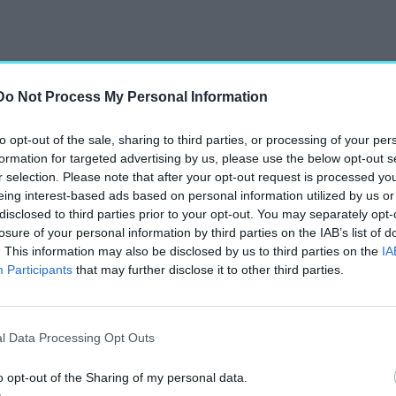
Do Not Process My Personal Information
to opt-out of the sale, sharing to third parties, or processing of your per
formation for targeted advertising by us, please use the below opt-out s
altemplomtól a kupola
r selection. Please note that after your opt-out request is processed y
gviszonylatban is
eing interest-based ads based on personal information utilized by us or
entális méretek már a
disclosed to third parties prior to your opt-out. You may separately opt-
losure of your personal information by third parties on the IAB’s list of
belépve a méretes
. This information may also be disclosed by us to third parties on the
IA
elo Grigoletti velencei
Participants
that may further disclose it to other third parties.
agyobb, egyetlen
l Data Processing Opt Outs
átogatható, a misék
tő nyomon.
o opt-out of the Sharing of my personal data.