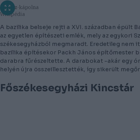
Bakócz-kápolna
Wikipédia
A bazilika belseje rejti a XVI. században épült
az egyetlen építészeti emlék, mely az egykori S
székesegyházból megmaradt. Eredetileg nem itt
bazilika építésekor Packh János építőmester 
darabra fűrészeltette. A darabokat -akár egy óri
helyén újra összeillesztették, így sikerült megő
Főszékesegyházi Kincstár