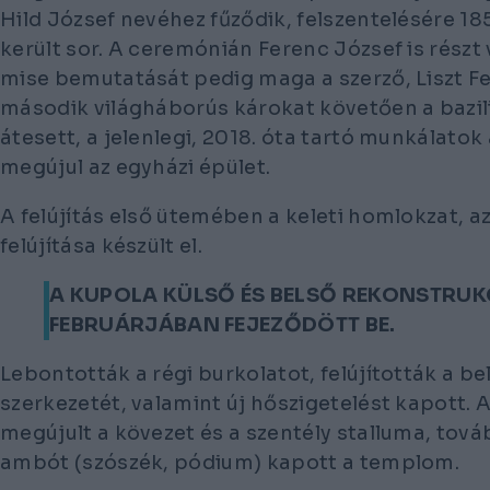
Hild József nevéhez fűződik, felszentelésére 18
került sor. A ceremónián Ferenc József is részt 
mise bemutatását pedig maga a szerző, Liszt Fe
második világháborús károkat követően a bazili
átesett, a jelenlegi, 2018. óta tartó munkálatok 
megújul az egyházi épület.
A felújítás első ütemében a keleti homlokzat, 
felújítása készült el.
A KUPOLA KÜLSŐ ÉS BELSŐ REKONSTRUK
FEBRUÁRJÁBAN FEJEZŐDÖTT BE.
Lebontották a régi burkolatot, felújították a be
szerkezetét, valamint új hőszigetelést kapott
megújult a kövezet és a szentély stalluma, tová
ambót (szószék, pódium) kapott a templom.