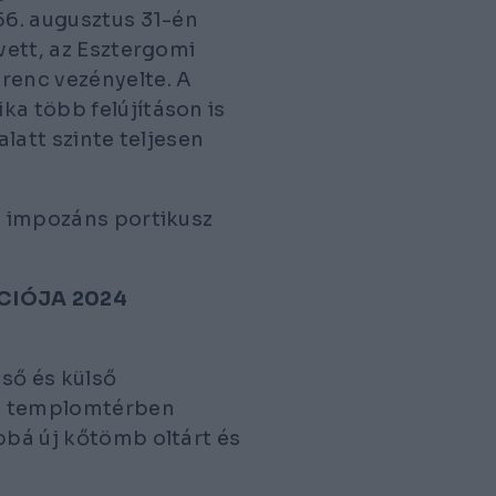
56. augusztus 31-én
vett, az Esztergomi
renc vezényelte. A
ka több felújításon is
alatt szinte teljesen
az impozáns portikusz
CIÓJA 2024
lső és külső
. A templomtérben
bbá új kőtömb oltárt és