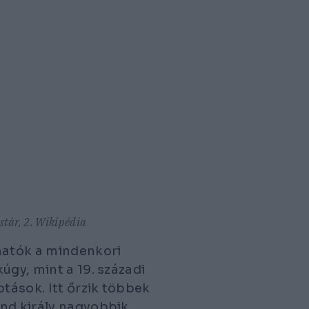
stár, 2. Wikipédia
lhatók a mindenkori
úgy, mint a 19. századi
tások. Itt őrzik többek
ond király nagyobbik