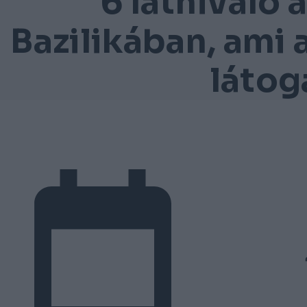
6 látnivaló 
Bazilikában, ami a
látog