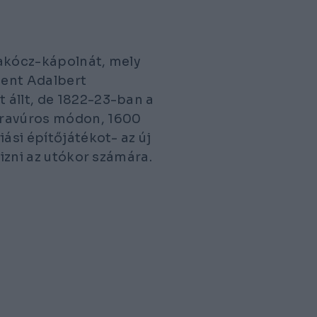
 Bakócz-kápolnát, mely
zent Adalbert
 állt, de 1822-23-ban a
bravúros módon, 1600
ási építőjátékot- az új
rizni az utókor számára.