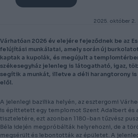
2025. október 2.
Várhatóan 2026 év elejére fejeződnek be az Es
felújítási munkálatai, amely során új burkolato
kaptak a kupolák, és megújult a templomtérben
székesegyház jelenleg is látogatható, igaz, tö
segítik a munkát, illetve a déli harangtorony is
elől.
A jelenlegi bazilika helyén, az esztergomi Várh
is építtetett egy templomot Szent Adalbert és
tiszteletére, ezt azonban 1180-ban tűzvész puszt
Béla idején megpróbálták helyrehozni, de a tör
megsérült és lebontották az épületet. A jelenleg