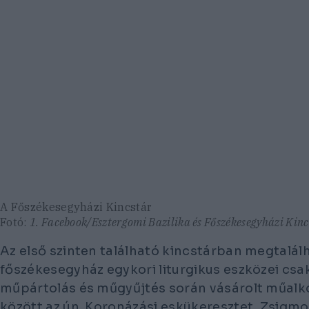
A Főszékesegyházi Kincstár
Fotó:
1. Facebook/Esztergomi Bazilika és Főszékesegyházi Kinc
Az első szinten található kincstárban megtalá
főszékesegyház egykori liturgikus eszközei csak
műpártolás és műgyűjtés során vásárolt műalko
között az ún. Koronázási eskükeresztet, Zsigm