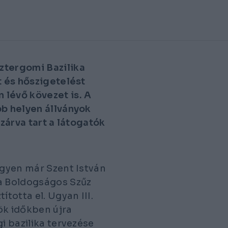
ztergomi Bazilika
t és hőszigetelést
 lévő kövezet is. A
bb helyen állványok
 zárva tart a látogatók
egyen már Szent István
 a Boldogságos Szűz
ította el. Ugyan III.
ök időkben újra
i bazilika tervezése