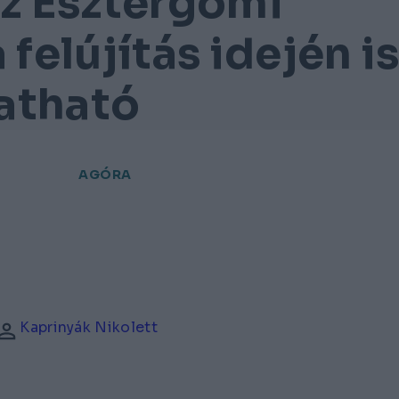
az Esztergomi
 felújítás idején i
atható
AGÓRA
Kaprinyák Nikolett