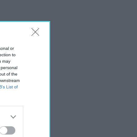
sonal or
ection to
ou may
 personal
out of the
 downstream
B’s List of