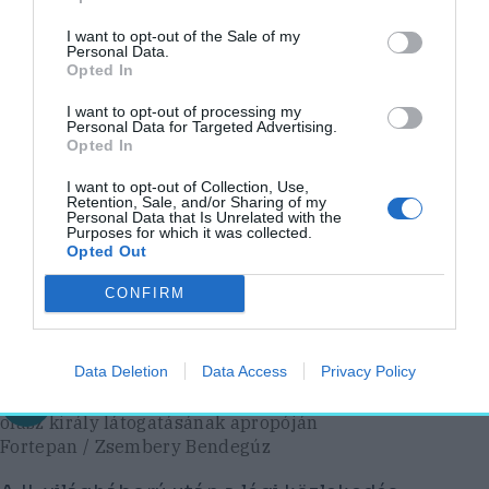
TEKINTÉLYES POMPÁVAL.
I want to opt-out of the Sale of my
Personal Data.
Opted In
III. Viktor Emánuel érkezésekor a magyar
előkelőségek apraja-nagyja ott volt az olasz
I want to opt-out of processing my
Personal Data for Targeted Advertising.
színekbe és a korabeli olasz politika
Opted In
szimbólumaiba öltöztetett Keletiben 1937.
I want to opt-out of Collection, Use,
május 19-én, a lakosság pedig az ehhez
Retention, Sale, and/or Sharing of my
Personal Data that Is Unrelated with the
dukáló parádét élvezhette. Ugyan 1936-ban
Purposes for which it was collected.
VIII. Eduárd brit király is itt tette tiszteletét,
Opted Out
amikor európai körútján Magyarországra
CONFIRM
látogatott, ő azonban csak egy órát töltött el
hazánkban.
Data Deletion
Data Access
Privacy Policy
A Keleti pályaudvar feldíszítve III. Viktor Emánuel
olasz király látogatásának apropóján
Fortepan / Zsembery Bendegúz