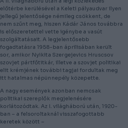
A II. világháború után a légi közlekedés
előtérbe kerülésével a Keleti pályaudvar ilyen
jellegű jelentősége némileg csökkent, de
nem szűnt meg, hiszen Kádár János továbbra
is előszeretettel vette igénybe a vasút
szolgáltatásait. A legjelentősebb
fogadtatásra 1958-ban áprilisában került
sor, amikor Nyikita Szergejevics Hruscsov
szovjet pártfőtitkár, illetve a szovjet politikai
elit krémjének további tagjai fordultak meg
itt hatalmas népünnepély közepette.
A nagy események azonban nemcsak
politikai szereplők megjelenésére
korlátozódtak. Az I. világháború után, 1920-
ban – a felsoroltaknál visszafogottabb
keretek között –