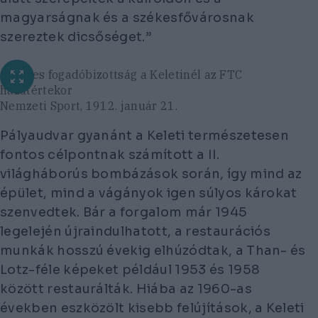
magyarságnak és a székesfővárosnak
szereztek dicsőséget.”
A népes fogadóbizottság a Keletinél az FTC
hazatértekor
Nemzeti Sport, 1912. január 21.
Pályaudvar gyanánt a Keleti természetesen
fontos célpontnak számított a II.
világháborús bombázások során, így mind az
épület, mind a vágányok igen súlyos károkat
szenvedtek. Bár a forgalom már 1945
legelején újraindulhatott, a restaurációs
munkák hosszú évekig elhúzódtak, a Than- és
Lotz-féle képeket például 1953 és 1958
között restaurálták. Hiába az 1960-as
években eszközölt kisebb felújítások, a Keleti