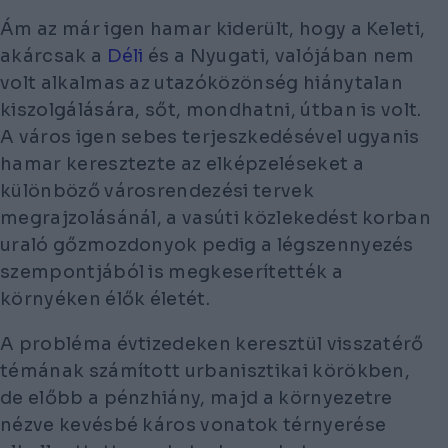
Ám az már igen hamar kiderült, hogy a Keleti,
akárcsak a
Déli
és a Nyugati, valójában nem
volt alkalmas az utazóközönség hiánytalan
kiszolgálására, sőt, mondhatni, útban is volt.
A város igen sebes terjeszkedésével ugyanis
hamar keresztezte az elképzeléseket a
különböző városrendezési tervek
megrajzolásánál, a vasúti közlekedést korban
uraló gőzmozdonyok pedig a légszennyezés
szempontjából is megkeserítették a
környéken élők életét.
A probléma évtizedeken keresztül visszatérő
témának számított urbanisztikai körökben,
de előbb a pénzhiány, majd a környezetre
nézve kevésbé káros vonatok térnyerése