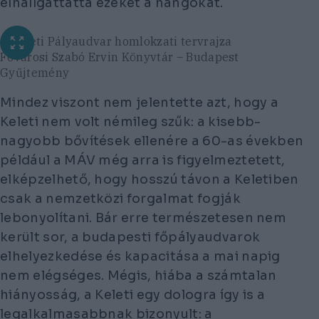
elhallgattatta ezeket a hangokat.
A Keleti Pályaudvar homlokzati tervrajza
Fővárosi Szabó Ervin Könyvtár – Budapest
Gyűjtemény
Mindez viszont nem jelentette azt, hogy a
Keleti nem volt némileg szűk: a kisebb-
nagyobb bővítések ellenére a 60-as években
például a MÁV még arra is figyelmeztetett,
elképzelhető, hogy hosszú távon a Keletiben
csak a nemzetközi forgalmat fogják
lebonyolítani. Bár erre természetesen nem
került sor, a budapesti főpályaudvarok
elhelyezkedése és kapacitása a mai napig
nem elégséges. Mégis, hiába a számtalan
hiányosság, a Keleti egy dologra így is a
legalkalmasabbnak bizonyult: a