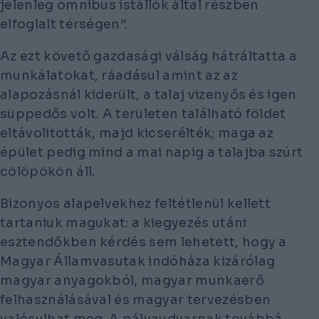
jelenleg omnibus istállók által részben
elfoglalt térségen”.
Az ezt követő gazdasági válság hátráltatta a
munkálatokat, ráadásul amint az az
alapozásnál kiderült, a talaj vizenyős és igen
süppedős volt. A területen található földet
eltávolították, majd kicserélték; maga az
épület pedig mind a mai napig a talajba szúrt
cölöpökön áll.
Bizonyos alapelvekhez feltétlenül kellett
tartaniuk magukat: a kiegyezés utáni
esztendőkben kérdés sem lehetett, hogy a
Magyar Államvasutak indóháza kizárólag
magyar anyagokból, magyar munkaerő
felhasználásával és magyar tervezésben
valósulhat meg. A pályaudvarnak továbbá