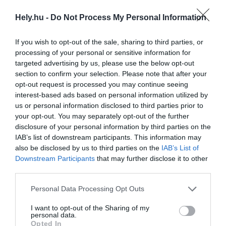
tökéletesen meg is ragadta az esszenciáját,
Hely.hu -
Do Not Process My Personal Information
hiszen az európai pályaudvarok közül itt
vezették be először a villanyvilágítást.
If you wish to opt-out of the sale, sharing to third parties, or
processing of your personal or sensitive information for
Csontváry Kosztka Tivadar: A Keleti pályaudvar
targeted advertising by us, please use the below opt-out
éjjel (1902)
section to confirm your selection. Please note that after your
Wikimedia Commons
opt-out request is processed you may continue seeing
interest-based ads based on personal information utilized by
Ennek megfelelően, ahogy Európában
us or personal information disclosed to third parties prior to
your opt-out. You may separately opt-out of the further
elterjedt a vasút és ezzel a diplomáciai
disclosure of your personal information by third parties on the
látogatások is egyre gyakoribbá váltak, a
IAB’s list of downstream participants. This information may
Keleti vált a legfontosabb delegációk első
also be disclosed by us to third parties on the
IAB’s List of
Downstream Participants
that may further disclose it to other
számú magyarországi célállomásává. Ilyen
third parties.
tekintetben az egyik legjelentősebb évnek az
1937-es bizonyult, amikor
Personal Data Processing Opt Outs
I want to opt-out of the Sharing of my
ELŐBB AZ OLASZ KIRÁLYT, MAJD AZ
personal data.
OSZTRÁK ÁLLAMFŐT FOGADTÁK ITT
Opted In