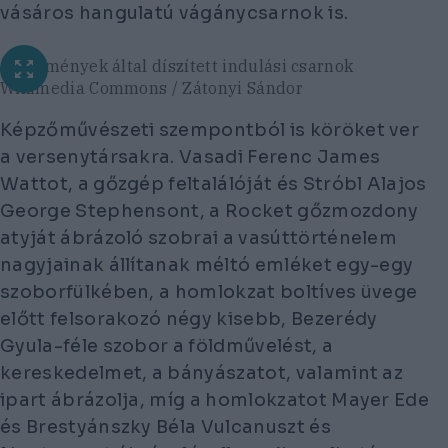
vásáros hangulatú vágánycsarnok is.
A festmények által díszített indulási csarnok
Wikimedia Commons / Zátonyi Sándor
Képzőművészeti szempontból is köröket ver
a versenytársakra. Vasadi Ferenc James
Wattot, a gőzgép feltalálóját és Stróbl Alajos
George Stephensont, a Rocket gőzmozdony
atyját ábrázoló szobrai a vasúttörténelem
nagyjainak állítanak méltó emléket egy-egy
szoborfülkében, a homlokzat boltíves üvege
előtt felsorakozó négy kisebb, Bezerédy
Gyula-féle szobor a földművelést, a
kereskedelmet, a bányászatot, valamint az
ipart ábrázolja, míg a homlokzatot Mayer Ede
és Brestyánszky Béla Vulcanuszt és