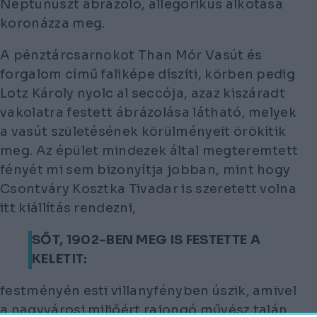
Neptunuszt ábrázoló, allegorikus alkotása
koronázza meg.
A pénztárcsarnokot Than Mór
Vasút és
forgalom
című faliképe díszíti, körben pedig
Lotz Károly nyolc
al seccó
ja, azaz kiszáradt
vakolatra festett ábrázolása látható, melyek
a vasút születésének körülményeit örökítik
meg. Az épület mindezek által megteremtett
fényét mi sem bizonyítja jobban, mint hogy
Csontváry Kosztka Tivadar is szeretett volna
itt kiállítás rendezni,
SŐT, 1902-BEN MEG IS FESTETTE A
KELETIT:
festményén esti villanyfényben úszik, amivel
a nagyvárosi miliőért rajongó művész talán