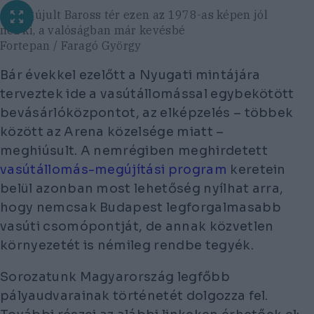
A megújult Baross tér ezen az 1978-as képen jól
néz ki, a valóságban már kevésbé
Fortepan / Faragó György
Bár évekkel ezelőtt a Nyugati mintájára
terveztek ide a vasútállomással egybekötött
bevásárlóközpontot, az elképzelés – többek
között az Arena közelsége miatt –
meghiúsult. A nemrégiben meghirdetett
vasútállomás-megújítási program
keretein
belül azonban most lehetőség nyílhat arra,
hogy nemcsak Budapest legforgalmasabb
vasúti csomópontját, de annak közvetlen
környezetét is némileg rendbe tegyék.
Sorozatunk Magyarország legfőbb
pályaudvarainak történetét dolgozza fel.