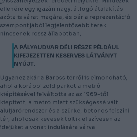
„visszahelyezzék” eredeti helyükre. Mindezek
ellenére egy igazán nagy, átfogó átalakítás
azóta is várat magára, és bár a reprezentáció
szempontjából legjelentősebb terek
nincsenek rossz állapotban,
A PÁLYAUDVAR DÉLI RÉSZE PÉLDÁUL
KIFEJEZETTEN KESERVES LÁTVÁNYT
NYÚJT.
Ugyanez akár a Baross térről is elmondható,
ahol a korábbi zöld parkot a metró
kiépítésével felváltotta az az 1969-től
kiépített, a metró miatt szükségessé vált
aluljárórendszer és a szürke, betonos felszíni
tér, ahol csak kevesek töltik el szívesen az
idejüket a vonat indulására várva.