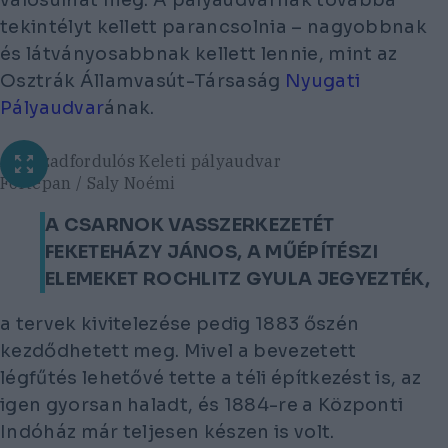
tekintélyt kellett parancsolnia – nagyobbnak
és látványosabbnak kellett lennie, mint az
Osztrák Államvasút-Társaság
Nyugati
Pályaudvar
ának.
A századfordulós Keleti pályaudvar
Fortepan / Saly Noémi
A CSARNOK VASSZERKEZETÉT
FEKETEHÁZY JÁNOS, A MŰÉPÍTÉSZI
ELEMEKET ROCHLITZ GYULA JEGYEZTÉK,
a tervek kivitelezése pedig 1883 őszén
kezdődhetett meg. Mivel a bevezetett
légfűtés lehetővé tette a téli építkezést is, az
igen gyorsan haladt, és 1884-re a Központi
Indóház már teljesen készen is volt.