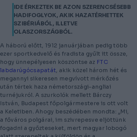
IDE ÉRKEZTEK BE AZON SZERENCSÉSEBB
HADIFOGLYOK, AKIK HAZATÉRHETTEK
SZIBÉRIÁBÓL, ILLETVE
OLASZORSZÁGBÓL.
A háború előtt, 1912 januárjában pedig több
ezer sportkedvelő és fradista gyűlt itt össze,
hogy ünnepélyesen köszöntse az
FTC
labdarúgócsapatát
, akik közel három hét és
megannyi sikeresen megvívott mérkőzés
után tértek haza németországi-angliai
turnéjukról. A szurkolók mellett Bárczy
István, Budapest főpolgármestere is ott volt
a Keletiben. Ahogy beszédében mondta: „Mi,
a főváros polgárai, im szivrepesve eljöttünk
fogadni a győzteseket, mert magyar lobogó
alatt szerepeltek a külföldön és a