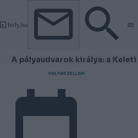
Tovább a tartalomhoz
Tovább a lábléchez
A pályaudvarok királya: a Keleti
HELY&SZELLEM