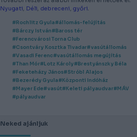
További részei az alábbi linkeken érhetőek el:
Nyugati
,
Déli
,
debreceni
,
győri
.
Rochlitz Gyula
állomás-felújítás
Bárczy István
Baross tér
Ferencvárosi Torna Club
Csontváry Kosztka Tivadar
vasútállomás
Vasadi Ferenc
vasútállomás megújítás
Than Mór
Lotz Károly
Brestyánszky Béla
Feketeházy János
Stróbl Alajos
Bezerédy Gyula
Központi Indóház
Mayer Ede
vasút
Keleti pályaudvar
MÁV
pályaudvar
Neked ajánljuk