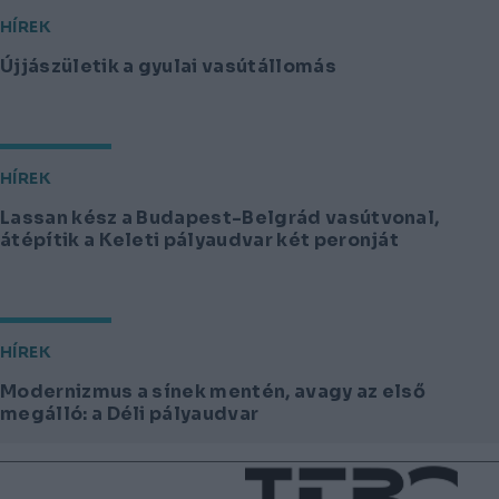
HÍREK
Újjászületik a gyulai vasútállomás
HÍREK
Lassan kész a Budapest-Belgrád vasútvonal,
átépítik a Keleti pályaudvar két peronját
HÍREK
Modernizmus a sínek mentén, avagy az első
megálló: a Déli pályaudvar
Lábléc