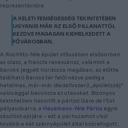
reprezentációra.
A KELETI FENSÉGESSÉG TEKINTETÉBEN
UGYANIS MÁR AZ ELSŐ PILLANATTÓL
KEZDVE MAGASAN KIEMELKEDETT A
FŐVÁROSBAN.
A Rochlitz-féle épület stílusában elsősorban
az olasz, a francia reneszánsz, valamint a
barokk jegyeit hordozza magában, az előtte
található Baross tér felől nézve pedig a
hatalmas, már-már diadalívszerű „épületszáj”
valósággal bevonzza az utasokat. Bizonyos
tekintetben hasonlít a párizsi
Gare de l’Est
pályaudvarra, a
Hausmann-féle Párizs
egyik
zászlóshajójára – ezt a párhuzamot viszi
tovább a két szárnyépület által közrefogott,