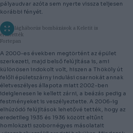
pályaudvar azóta sem nyerte vissza teljesen
korábbi fényét.
A II. világháborús bombázások a Keletit is
érintették
Fortepan
A 2000-es években megtörtént az épület
szerkezeti, majd belső felújítása is, ami
különösen indokolt volt, hiszen a Thököly út
felőli épületszárny indulási csarnokát annak
életveszélyes állapota miatt 2002-ben
ideiglenesen le kellett zárni, a beázás pedig a
festményeket is veszélyeztette. A 2006-ig
elhúzódó felújítások lehetővé tették, hogy az
eredetileg 1935 és 1936 között eltűnt
homlokzati szobornégyes másolatait