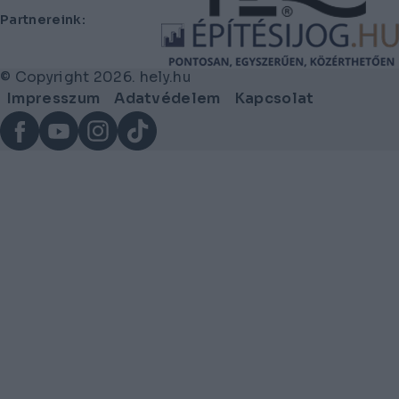
Partnereink:
© Copyright 2026. hely.hu
Lábléc
Impresszum
Adatvédelem
Kapcsolat
menü
Facebook
YouTube
Instagram
TikTok