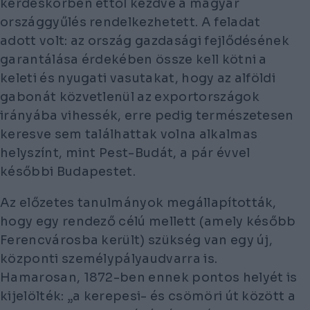
kérdéskörben ettől kezdve a magyar
országgyűlés rendelkezhetett. A feladat
adott volt: az ország gazdasági fejlődésének
garantálása érdekében össze kell kötni a
keleti és nyugati vasutakat, hogy az alföldi
gabonát közvetlenül az exportországok
irányába vihessék, erre pedig természetesen
keresve sem találhattak volna alkalmas
helyszínt, mint Pest-Budát, a pár évvel
későbbi Budapestet.
Az előzetes tanulmányok megállapították,
hogy egy rendező célú mellett (amely később
Ferencvárosba került) szükség van egy új,
központi személypályaudvarra is.
Hamarosan, 1872-ben ennek pontos helyét is
kijelölték: „a kerepesi- és csömöri út között a