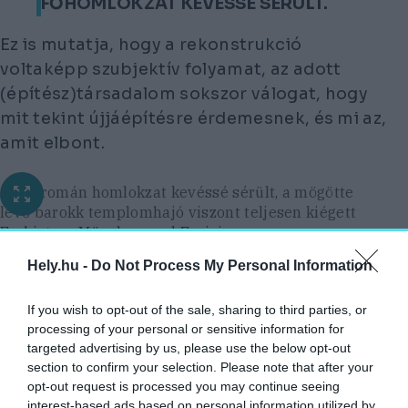
FŐHOMLOKZAT KEVÉSSÉ SÉRÜLT.
Ez is mutatja, hogy a rekonstrukció
voltaképp szubjektív folyamat, az adott
(építész)társadalom sokszor válogat, hogy
mit tekint újjáépítésre érdemesnek, és mi az,
amit elbont.
A neoromán homlokzat kevéssé sérült, a mögötte
lévő barokk templomhajó viszont teljesen kiégett
Erzbistum München und Freising
A súlyosan sérült templombelső Gebhardt Reitz
Hely.hu -
Do Not Process My Personal Information
akverelljén. A leszakadt boltozat a kép előterében
hever, az oldal két mellékoltára épen maradt, a
If you wish to opt-out of the sale, sharing to third parties, or
karzat felőli elpusztult. Reitz az érsekség
processing of your personal or sensitive information for
felkérésére örökítette meg a város megsérült
targeted advertising by us, please use the below opt-out
templomait. A festményeket képeslapokként
section to confirm your selection. Please note that after your
árulták, ezzel is gyűjtve az újjáépítésre
opt-out request is processed you may continue seeing
interest-based ads based on personal information utilized by