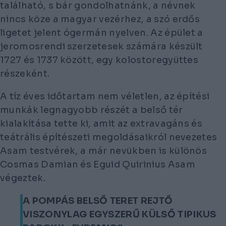
található, s bár gondolhatnánk, a névnek
nincs köze a magyar vezérhez, a szó erdős
ligetet jelent ógermán nyelven. Az épület a
jeromosrendi szerzetesek számára készült
1727 és 1737 között, egy kolostoregyüttes
részeként.
A tíz éves időtartam nem véletlen, az építési
munkák legnagyobb részét a belső tér
kialakítása tette ki, amit az extravagáns és
teátrális építészeti megoldásaikról nevezetes
Asam testvérek, a már nevükben is különös
Cosmas Damian és Eguid Quirinius Asam
végeztek.
A POMPÁS BELSŐ TERET REJTŐ
VISZONYLAG EGYSZERŰ KÜLSŐ TIPIKUS