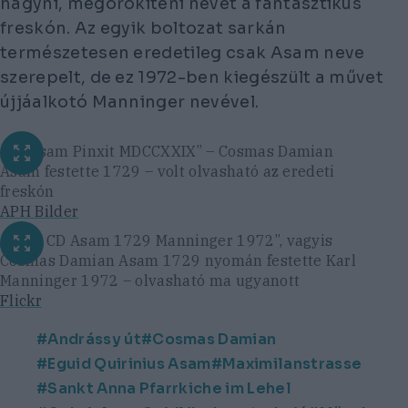
hagyni, megörökíteni nevét a fantasztikus
freskón. Az egyik boltozat sarkán
természetesen eredetileg csak Asam neve
szerepelt, de ez 1972-ben kiegészült a művet
újjáalkotó Manninger nevével.
„CD Asam Pinxit MDCCXXIX” – Cosmas Damian
Asam festette 1729 – volt olvasható az eredeti
freskón
APH Bilder
„Nach CD Asam 1729 Manninger 1972”, vagyis
Cosmas Damian Asam 1729 nyomán festette Karl
Manninger 1972 – olvasható ma ugyanott
Flickr
Andrássy út
Cosmas Damian
Eguid Quirinius Asam
Maximilanstrasse
Sankt Anna Pfarrkiche im Lehel