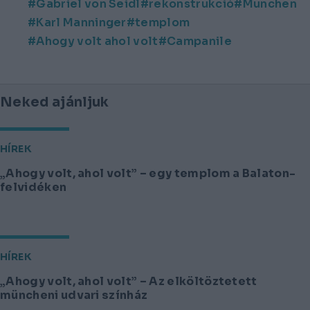
Gabriel von Seidl
rekonstrukció
München
Karl Manninger
templom
Ahogy volt ahol volt
Campanile
Neked ajánljuk
HÍREK
„Ahogy volt, ahol volt” – egy templom a Balaton-
felvidéken
HÍREK
„Ahogy volt, ahol volt” – Az elköltöztetett
müncheni udvari színház