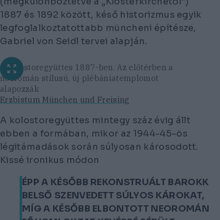
(megkülönböztetve a „Klosterkirchétől“)
1887 és 1892 között, késő historizmus egyik
legfoglalkoztatottabb müncheni építésze,
Gabriel von Seidl tervei alapján.
A kolostoregyüttes 1887-ben. Az előtérben a
neoromán stílusú, új plébániatemplomot
alapozzák
Erzbistum München und Freising
A kolostoregyüttes mintegy száz évig állt
ebben a formában, mikor az 1944-45-ös
légitámadások során súlyosan károsodott.
Kissé ironikus módon
ÉPP A KÉSŐBB REKONSTRUÁLT BAROKK
BELSŐ SZENVEDETT SÚLYOS KÁROKAT,
MÍG A KÉSŐBB ELBONTOTT NEOROMÁN