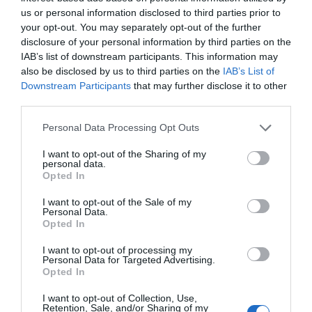
A templomhomlokzat sorsa sokáig kétséges
us or personal information disclosed to third parties prior to
volt, hiszen épp a sokkal értékesebb barokk
your opt-out. You may separately opt-out of the further
disclosure of your personal information by third parties on the
belső sérült jobban. Ideiglenesen
IAB’s list of downstream participants. This information may
helyreállították a 19. századi homlokzatot,
also be disclosed by us to third parties on the
IAB’s List of
viszont lebontották az életveszélyessé vált
Downstream Participants
that may further disclose it to other
third parties.
tornyokat, ami mögött megkezdődött a
boltozat, majd a díszítmények
Personal Data Processing Opt Outs
rekonstrukciója.
I want to opt-out of the Sharing of my
personal data.
Opted In
A helyreállított 19. századi homlokzat – tornyok
nélkül
I want to opt-out of the Sale of my
HDBG
Personal Data.
Opted In
A barokk belső tér helyreállításának
I want to opt-out of processing my
előrehaladtával egyre sürgetőbb kérdéssé
Personal Data for Targeted Advertising.
Opted In
vált, hogy mi legyen a homlokzattal, ami
tornyok nélkül nemcsak csonka volt, de
I want to opt-out of Collection, Use,
Retention, Sale, and/or Sharing of my