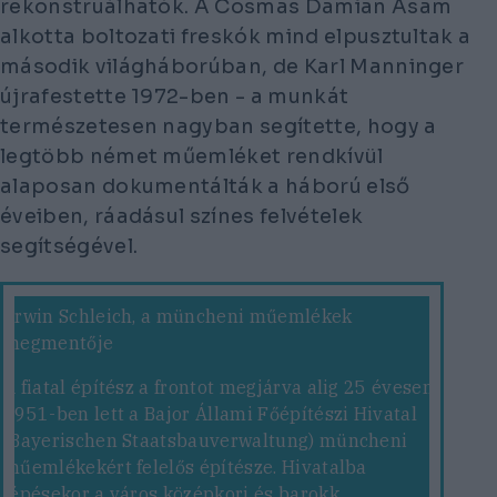
rekonstruálhatók. A Cosmas Damian Asam
alkotta boltozati freskók mind elpusztultak a
második világháborúban, de Karl Manninger
újrafestette 1972-ben - a munkát
természetesen nagyban segítette, hogy a
legtöbb német műemléket rendkívül
alaposan dokumentálták a háború első
éveiben, ráadásul színes felvételek
segítségével.
Erwin Schleich, a müncheni műemlékek
megmentője
A fiatal építész a frontot megjárva alig 25 évesen,
1951-ben lett a Bajor Állami Főépítészi Hivatal
(Bayerischen Staatsbauverwaltung) müncheni
műemlékekért felelős építésze. Hivatalba
lépésekor a város középkori és barokk