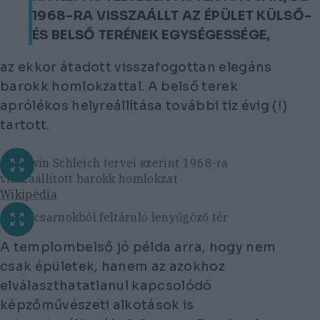
1968-RA VISSZAÁLLT AZ ÉPÜLET KÜLSŐ-
ÉS BELSŐ TERÉNEK EGYSÉGESSÉGE,
az ekkor átadott visszafogottan elegáns
barokk homlokzattal. A belső terek
aprólékos helyreállítása további tíz évig (!)
tartott.
Az Erwin Schleich tervei szerint 1968-ra
visszaállított barokk homlokzat
Wikipédia
Az előcsarnokból feltáruló lenyűgöző tér
A templombelső jó példa arra, hogy nem
csak épületek, hanem az azokhoz
elválaszthatatlanul kapcsolódó
képzőművészeti alkotások is