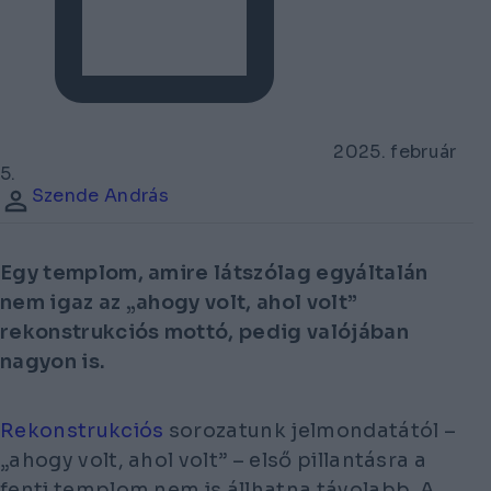
2025. február
5.
Szende András
Egy templom, amire látszólag egyáltalán
nem igaz az „ahogy volt, ahol volt”
rekonstrukciós mottó, pedig valójában
nagyon is.
Rekonstrukciós
sorozatunk jelmondatától –
„ahogy volt, ahol volt” – első pillantásra a
fenti templom nem is állhatna távolabb. A