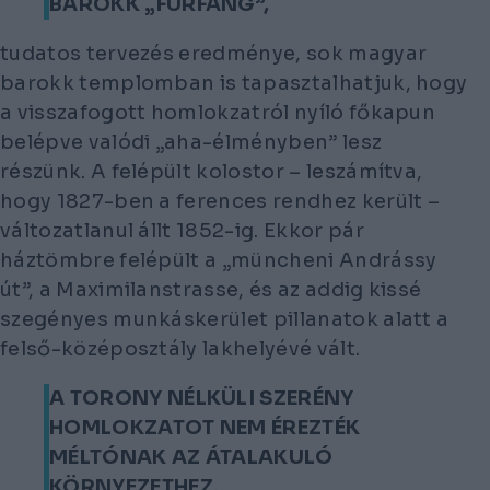
BAROKK „FURFANG”,
tudatos tervezés eredménye, sok magyar
barokk templomban is tapasztalhatjuk, hogy
a visszafogott homlokzatról nyíló főkapun
belépve valódi „aha-élményben” lesz
részünk. A felépült kolostor – leszámítva,
hogy 1827-ben a ferences rendhez került –
változatlanul állt 1852-ig. Ekkor pár
háztömbre felépült a „müncheni Andrássy
út”, a Maximilanstrasse, és az addig kissé
szegényes munkáskerület pillanatok alatt a
felső-középosztály lakhelyévé vált.
A TORONY NÉLKÜLI SZERÉNY
HOMLOKZATOT NEM ÉREZTÉK
MÉLTÓNAK AZ ÁTALAKULÓ
KÖRNYEZETHEZ,