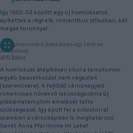
így 1852-53 között egy új homlokzatot
építettek a régi elé, romantikus stílusban, két
magas toronnyal.
A templom eredeti homlokzata egy 1840-es
ábrázoláson
APH Bilder
A homlokzat átépítésén kívül a templomon
egyéb beavatkozást nem végeztek
(szerencsére). A fejlődő városnegyed
rohamosan növekvő lakosságszáma új
plébániatemplom emelését tette
szükségessé, így épült fel a kolostorral
szemben a városképben is meghatározó
Sankt Anna Pfarrkiche im Lehel