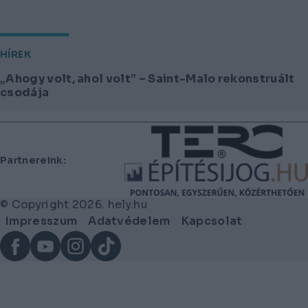
HÍREK
„Ahogy volt, ahol volt” – Saint-Malo rekonstruált
csodája
Lábléc
Partnereink:
© Copyright 2026. hely.hu
Lábléc
Impresszum
Adatvédelem
Kapcsolat
menü
Facebook
YouTube
Instagram
TikTok