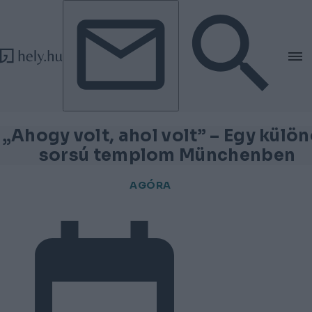
Tovább a tartalomhoz
Tovább a lábléchez
„Ahogy volt, ahol volt” – Egy külö
sorsú templom Münchenben
AGÓRA