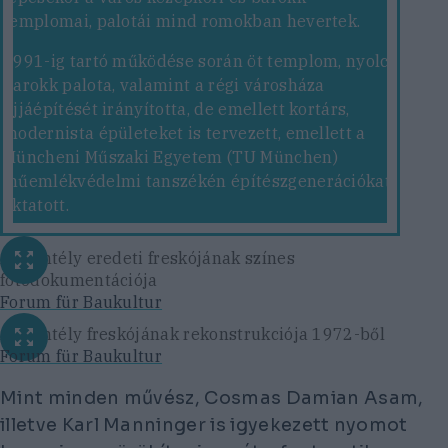
templomai, palotái mind romokban hevertek.
1991-ig tartó működése során öt templom, nyolc
barokk palota, valamint a régi városháza
újjáépítését irányította, de emellett kortárs,
modernista épületeket is tervezett, emellett a
Müncheni Műszaki Egyetem (TU München)
műemlékvédelmi tanszékén építészgenerációkat
oktatott.
A szentély eredeti freskójának színes
fotódokumentációja
Forum für Baukultur
A szentély freskójának rekonstrukciója 1972-ből
Forum für Baukultur
Mint minden művész, Cosmas Damian Asam,
illetve Karl Manninger is igyekezett nyomot