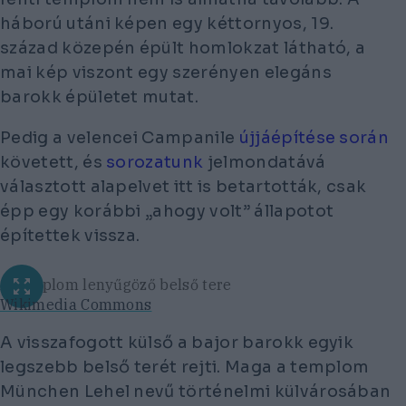
háború utáni képen egy kéttornyos, 19.
század közepén épült homlokzat látható, a
mai kép viszont egy szerényen elegáns
barokk épületet mutat.
Pedig a velencei Campanile
újjáépítése során
követett, és
sorozatunk
jelmondatává
választott alapelvet itt is betartották, csak
épp egy korábbi „ahogy volt” állapotot
építettek vissza.
A templom lenyűgöző belső tere
Wikimedia Commons
A visszafogott külső a bajor barokk egyik
legszebb belső terét rejti. Maga a templom
München Lehel nevű történelmi külvárosában