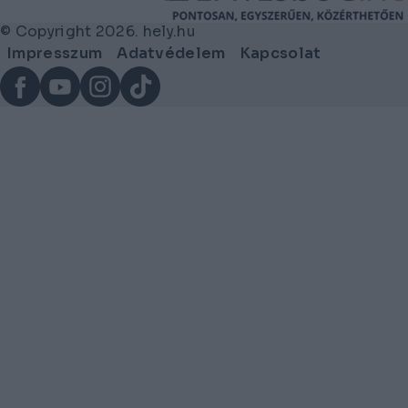
© Copyright 2026. hely.hu
Lábléc
Impresszum
Adatvédelem
Kapcsolat
menü
Facebook
YouTube
Instagram
TikTok