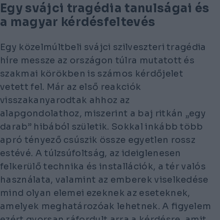
Egy svájci tragédia tanulságai és
a magyar kérdésfeltevés
Egy közelmúltbeli svájci szilveszteri tragédia
híre messze az országon túlra mutatott és
szakmai körökben is számos kérdőjelet
vetett fel. Már az első reakciók
visszakanyarodtak ahhoz az
alapgondolathoz, miszerint a baj ritkán „egy
darab” hibából születik. Sokkal inkább több
apró tényező csúszik össze egyetlen rossz
estévé. A túlzsúfoltság, az ideiglenesen
felkerülő technika és installációk, a tér valós
használata, valamint az emberek viselkedése
mind olyan elemei ezeknek az eseteknek,
amelyek meghatározóak lehetnek. A figyelem
ezért gyorsan ráfordult arra a kérdésre, amit