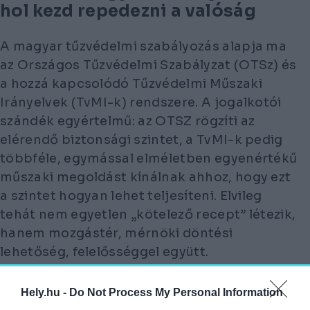
hol kezd repedezni a valóság
A magyar tűzvédelmi szabályozás alapja ma
az Országos Tűzvédelmi Szabályzat (OTSz) és
a hozzá kapcsolódó Tűzvédelmi Műszaki
Irányelvek (TvMI-k) rendszere. A jogalkotói
szándék egyértelmű: az OTSZ rögzíti az
elérendő biztonsági szintet, a TvMI-k pedig
többféle, egymással elméletben egyenértékű
műszaki megoldást kínálnak ahhoz, hogy ezt
a szintet hogyan lehet teljesíteni. Elvileg
tehát nem egyetlen „kötelező recept” létezik,
hanem mozgástér, mérnöki döntési
lehetőség, felelősséggel együtt.
Viszont a „millió dolláros” kérdés az, hogy ez
Hely.hu -
Do Not Process My Personal Information
a rendszer valóban elégséges védelmet