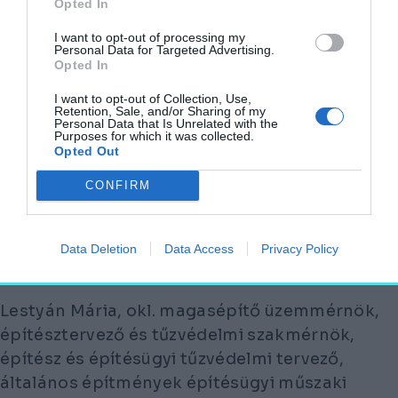
Opted In
épületek élete nem áll meg az átadás
I want to opt-out of processing my
pillanatában.
Personal Data for Targeted Advertising.
Opted In
„PAPÍRON GYAKRAN MINDEN RENDBEN
I want to opt-out of Collection, Use,
VAN, A VALÓSÁGBAN VISZONT AZ
Retention, Sale, and/or Sharing of my
Personal Data that Is Unrelated with the
ÉPÜLET MÁR NEM ÚGY MŰKÖDIK,
Purposes for which it was collected.
Opted Out
AHOGYAN AZT A TŰZVÉDELMI
KONCEPCIÓ EREDETILEG FELTÉTELEZTE.”
CONFIRM
Ez a mondat visszatérő elem lett szinte
minden megszólalásban: a rendszer statikus,
Data Deletion
Data Access
Privacy Policy
a használat viszont nem az.
Lestyán Mária, okl. magasépítő üzemmérnök,
építésztervező és tűzvédelmi szakmérnök,
építész és építésügyi tűzvédelmi tervező,
általános építmények építésügyi műszaki