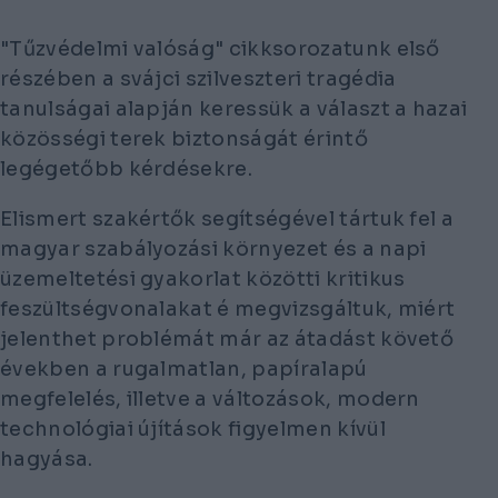
"Tűzvédelmi valóság" cikksorozatunk első
részében a svájci szilveszteri tragédia
tanulságai alapján keressük a választ a hazai
közösségi terek biztonságát érintő
legégetőbb kérdésekre.
Elismert szakértők segítségével tártuk fel a
magyar szabályozási környezet és a napi
üzemeltetési gyakorlat közötti kritikus
feszültségvonalakat é megvizsgáltuk, miért
jelenthet problémát már az átadást követő
években a rugalmatlan, papíralapú
megfelelés, illetve a változások, modern
technológiai újítások figyelmen kívül
hagyása.