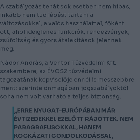
A szabályozás tehát sok esetben nem hibás,
inkább nem tud lépést tartani a
változásokkal, a valós használattal, főként
ott, ahol ideiglenes funkciók, rendezvények,
zsúfoltság és gyors átalakítások jelennek
meg.
Nádor András, a Ventor Tűzvédelmi Kft.
szakembere, az ÉVOSZ tűzvédelmi
tagozatának képviselője ennél is messzebbre
ment: szerinte önmagában jogszabályoktól
soha nem volt várható a teljes biztonság.
„ERRE NYUGAT-EURÓPÁBAN MÁR
ÉVTIZEDEKKEL EZELŐTT RÁJÖTTEK. NEM
PARAGRAFUSOKKAL, HANEM
KOCKÁZATI GONDOLKODÁSSAL,