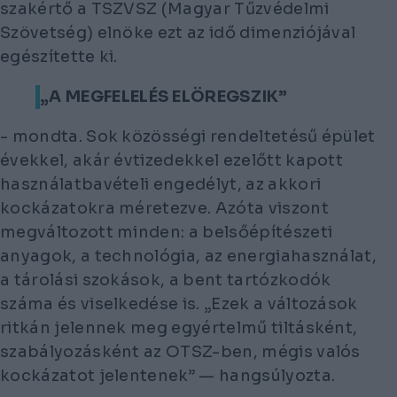
szakértő a TSZVSZ (Magyar Tűzvédelmi
Szövetség) elnöke ezt az idő dimenziójával
egészítette ki.
„A MEGFELELÉS ELÖREGSZIK”
- mondta. Sok közösségi rendeltetésű épület
évekkel, akár évtizedekkel ezelőtt kapott
használatbavételi engedélyt, az akkori
kockázatokra méretezve. Azóta viszont
megváltozott minden: a belsőépítészeti
anyagok, a technológia, az energiahasználat,
a tárolási szokások, a bent tartózkodók
száma és viselkedése is. „Ezek a változások
ritkán jelennek meg egyértelmű tiltásként,
szabályozásként az OTSZ-ben, mégis valós
kockázatot jelentenek” — hangsúlyozta.