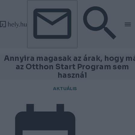
Tovább a tartalomhoz
Tovább a lábléchez
Annyira magasak az árak, hogy m
az Otthon Start Program sem
használ
AKTUÁLIS