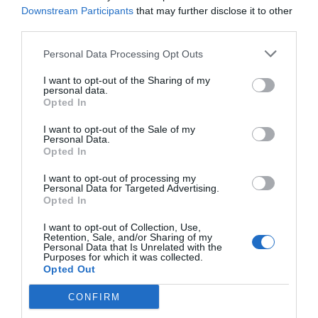
élénkülés volt látható, de a választások után
Downstream Participants
that may further disclose it to other
nem alakult ki egyértelmű irány, és a
third parties.
forgalom továbbra is alacsony. Nyárra sem
Personal Data Processing Opt Outs
várnak változást, így a korábban jelzett 110–
I want to opt-out of the Sharing of my
120 ezres éves tranzakciószám eléréséhez
personal data.
rendkívül erős második félévre lenne szükség.
Opted In
A forgalom így elmaradhat a tavalyi, 128400-
I want to opt-out of the Sale of my
as szinttől.
Personal Data.
Opted In
A jelzáloghitelezés ugyanakkor tovább bővül:
I want to opt-out of processing my
Personal Data for Targeted Advertising.
a Duna House nemzetközi pénzügyi márkája,
Opted In
a Credipass szerint májusban 253 milliárd
I want to opt-out of Collection, Use,
forintnyi lakáscélú jelzáloghitelt kötöttek,
Retention, Sale, and/or Sharing of my
ami 5,4 százalékkal haladja meg az előző
Personal Data that Is Unrelated with the
Purposes for which it was collected.
havit, és több mint 70 százalékkal múlja felül
Opted Out
a Magyar Nemzeti Bank 2025. májusi adatait.
CONFIRM