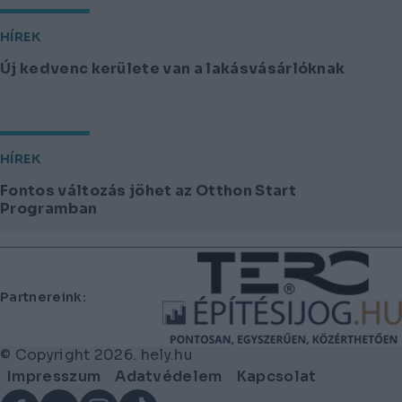
HÍREK
Új kedvenc kerülete van a lakásvásárlóknak
HÍREK
Fontos változás jöhet az Otthon Start
Programban
Lábléc
Partnereink:
© Copyright 2026. hely.hu
Lábléc
Impresszum
Adatvédelem
Kapcsolat
menü
Facebook
YouTube
Instagram
TikTok