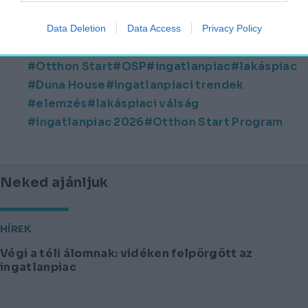
Data Deletion
Data Access
Privacy Policy
Forrás: MTI
Otthon Start
OSP
ingatlanpiac
lakáspiac
Duna House
ingatlanpiaci trendek
elemzés
lakáspiaci válság
ingatlanpiac 2026
Otthon Start Program
Neked ajánljuk
HÍREK
Végi a téli álomnak: vidéken felpörgött az
ingatlanpiac