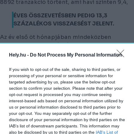
8892 tranzakció történt, ami havi szinten 9,4,
ÉVES ÖSSZEVETÉSBEN PEDIG 13,3
SZÁZALÉKOS VISSZAESÉST JELENT.
Az év első öt hónapjában mindeközben
összesen 47 ezer adásvételt becsülnek, ami
közel 13 százalékkal marad el a tavalyi
Hely.hu -
Do Not Process My Personal Information
értéktől. A cég szerint a tartósan magas
lakásárak az állami támogatások, például az
If you wish to opt-out of the sale, sharing to third parties, or
processing of your personal or sensitive information for
Otthon Start Program ellenére is
targeted advertising by us, please use the below opt-out
visszatartják a vevőket, ami arra utal, hogy
section to confirm your selection. Please note that after your
opt-out request is processed you may continue seeing
A PIAC ELÉRTE A MEGFIZETHETŐSÉG
interest-based ads based on personal information utilized by
HATÁRÁT.
us or personal information disclosed to third parties prior to
your opt-out. You may separately opt-out of the further
Szegő Péter, a Duna House vezető elemzője
disclosure of your personal information by third parties on the
IAB’s list of downstream participants. This information may
elmondta, hogy márciusban még jelentős
also be disclosed by us to third parties on the
IAB’s List of