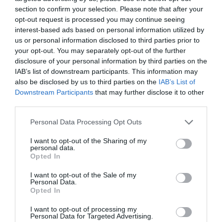
akkor zajlott a termelés, amikor a gyár a
section to confirm your selection. Please note that after your
opt-out request is processed you may continue seeing
valóságban még el sem készült.
interest-based ads based on personal information utilized by
us or personal information disclosed to third parties prior to
Az üzemben több mint kétezren fognak dolgozni
your opt-out. You may separately opt-out of the further
Fotó:
MTI
disclosure of your personal information by third parties on the
IAB’s list of downstream participants. This information may
Hans-Peter Kemser gyárigazgató
also be disclosed by us to third parties on the
IAB’s List of
Downstream Participants
that may further disclose it to other
beszédében elmondta, hogy Debrecenben a
third parties.
jövő gyárát hozták létre. A helyszín
kiválasztásában a megbízható beszállítók és
Personal Data Processing Opt Outs
a kiváló infrastruktúra is fontos volt. Az
I want to opt-out of the Sharing of my
üzemben több mint kétezren fognak
personal data.
Opted In
dolgozni, ezen túlmenően a gyár a régióban
további több ezer embernek ad munkát.
I want to opt-out of the Sale of my
Personal Data.
Opted In
Papp László, Debrecen polgármestere a világ
legmodernebb, legfenntarthatóbb
I want to opt-out of processing my
Personal Data for Targeted Advertising.