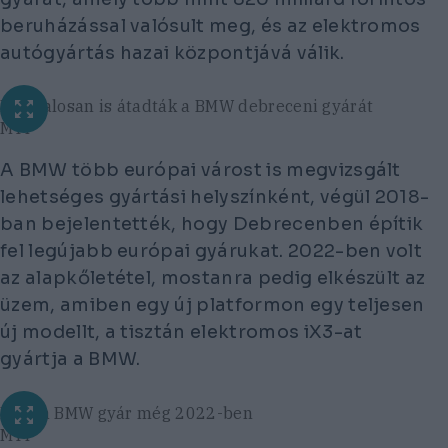
beruházással valósult meg, és az elektromos
autógyártás hazai központjává válik.
Hivatalosan is átadták a BMW debreceni gyárát
MTI
A BMW több európai várost is megvizsgált
lehetséges gyártási helyszínként, végül 2018-
ban bejelentették, hogy Debrecenben építik
fel legújabb európai gyárukat. 2022-ben volt
az alapkőletétel, mostanra pedig elkészült az
üzem, amiben egy új platformon egy teljesen
új modellt, a tisztán elektromos iX3-at
gyártja a BMW.
Épül a BMW gyár még 2022-ben
MTI