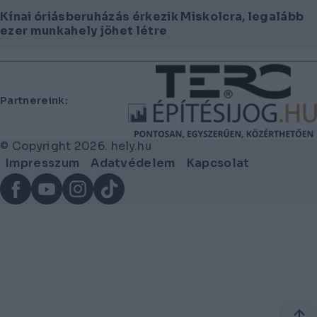
Kínai óriásberuházás érkezik Miskolcra, legalább
ezer munkahely jöhet létre
Lábléc
Partnereink:
© Copyright 2026. hely.hu
Lábléc
Impresszum
Adatvédelem
Kapcsolat
menü
Facebook
YouTube
Instagram
TikTok