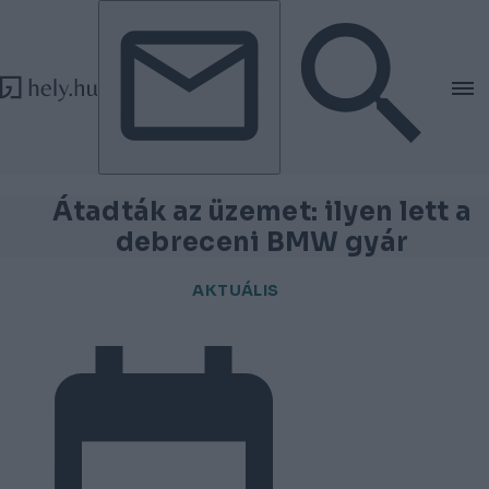
Tovább a tartalomhoz
Tovább a lábléchez
Átadták az üzemet: ilyen lett a
debreceni BMW gyár
AKTUÁLIS