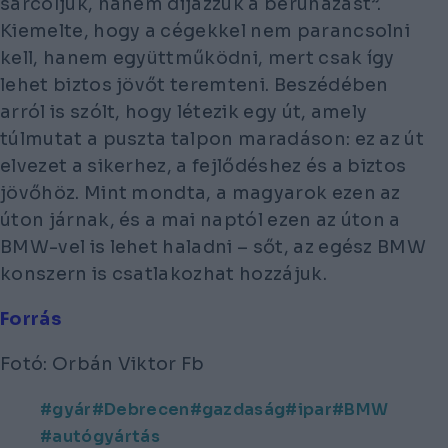
sarcoljuk, hanem díjazzuk a beruházást”.
Kiemelte, hogy a cégekkel nem parancsolni
kell, hanem együttműködni, mert csak így
lehet biztos jövőt teremteni. Beszédében
arról is szólt, hogy létezik egy út, amely
túlmutat a puszta talpon maradáson: ez az út
elvezet a sikerhez, a fejlődéshez és a biztos
jövőhöz. Mint mondta, a magyarok ezen az
úton járnak, és a mai naptól ezen az úton a
BMW-vel is lehet haladni – sőt, az egész BMW
konszern is csatlakozhat hozzájuk.
Forrás
Fotó: Orbán Viktor Fb
gyár
Debrecen
gazdaság
ipar
BMW
autógyártás