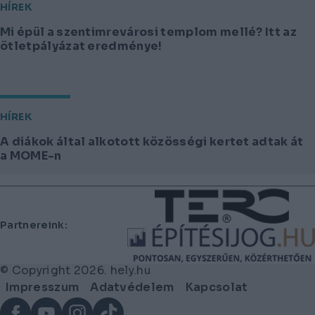
HÍREK
Mi épül a szentimrevárosi templom mellé? Itt az
ötletpályázat eredménye!
HÍREK
A diákok által alkotott közösségi kertet adtak át
a MOME-n
Lábléc
Partnereink:
© Copyright 2026. hely.hu
Lábléc
Impresszum
Adatvédelem
Kapcsolat
menü
Facebook
YouTube
Instagram
TikTok