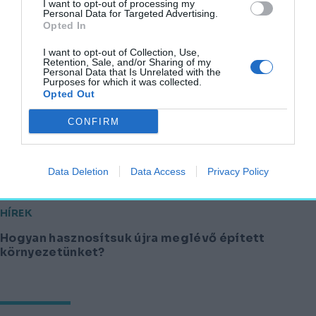
I want to opt-out of processing my
Personal Data for Targeted Advertising.
További részletek és kiírás
Opted In
nyitókép: illusztráció (Pixabay)
I want to opt-out of Collection, Use,
Retention, Sale, and/or Sharing of my
Personal Data that Is Unrelated with the
Purposes for which it was collected.
újrahasznosítás
ötletpályázat
építészet
Opted Out
MOME
Moholy-Nagy Művészeti Egyetem
CONFIRM
Neked ajánljuk
Data Deletion
Data Access
Privacy Policy
HÍREK
Hogyan hasznosítsuk újra meglévő épített
környezetünket?