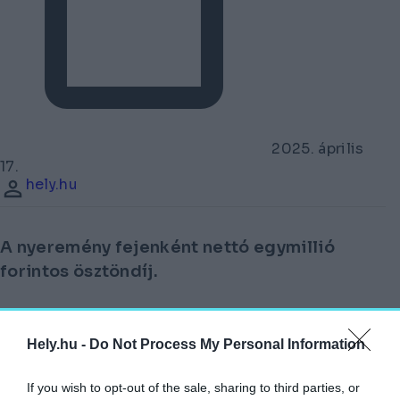
2025. április
17.
hely.hu
A nyeremény fejenként nettó egymillió
forintos ösztöndíj.
Ismét indul a CheckINN Revitalizátor
Hely.hu -
Do Not Process My Personal Information
ötletverseny,
If you wish to opt-out of the sale, sharing to third parties, or
AMELYNEK CÉLJA AZ ELHAGYATOTT