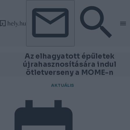
Tovább a tartalomhoz
Tovább a lábléchez
Az elhagyatott épületek
újrahasznosítására indul
ötletverseny a MOME-n
AKTUÁLIS