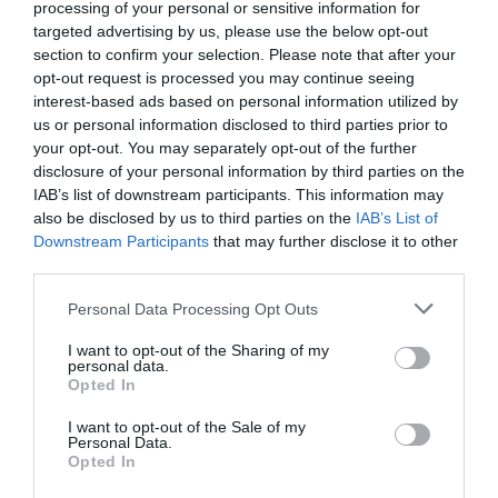
processing of your personal or sensitive information for
VAGY FUNKCIÓJUKAT VESZTETT
targeted advertising by us, please use the below opt-out
TERÜLETEK ÉS ÉPÜLETEK TURISZTIKAI
section to confirm your selection. Please note that after your
CÉLÚ ÚJRAHASZNOSÍTÁSÁRA
opt-out request is processed you may continue seeing
interest-based ads based on personal information utilized by
VONATKOZÓ ÖTLETEK DÍJAZÁSA.
us or personal information disclosed to third parties prior to
your opt-out. You may separately opt-out of the further
A megmérettetés, amelybe ezúttal kétfős
disclosure of your personal information by third parties on the
csapatok is nevezhetnek, a vállalkozói
IAB’s list of downstream participants. This information may
szellem ösztönzése mellett kiváló
also be disclosed by us to third parties on the
IAB’s List of
Downstream Participants
that may further disclose it to other
lehetőséget kínál a különböző szakokról
third parties.
érkező egyetemi hallgatók
együttműködésére.
Personal Data Processing Opt Outs
I want to opt-out of the Sharing of my
A turizmust, az építészetet, valamint a design
personal data.
Opted In
területét is érintő ötletverseny az ágazatokon
átívelő értékteremtést és szinergiát kívánja
I want to opt-out of the Sale of my
Personal Data.
segíteni. A nyeremény pedig fejenként nettó
Opted In
egymillió forintos ösztöndíj lesz.