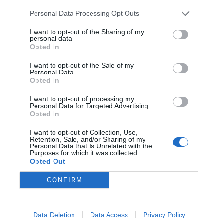
építészt.
Personal Data Processing Opt Outs
Az építészet lényege
I want to opt-out of the Sharing of my
personal data.
Opted In
„Visszaugrok a legelejére. Az építészetet nem
az építészek csináljak. Az félreértés, hogy ők
I want to opt-out of the Sale of my
Personal Data.
művelik az építészetet, az ugyanis mindig egy
Opted In
közös munka eredménye, és ez a közös
I want to opt-out of processing my
jelentheti a családot, a várost vagy az egész
Personal Data for Targeted Advertising.
Opted In
társadalmat. A városról vagy építészetről
alkotott belső kép pedig valójában fontos
I want to opt-out of Collection, Use,
Retention, Sale, and/or Sharing of my
tükre a társadalmi gondolkodásmódnak. De
Personal Data that Is Unrelated with the
Purposes for which it was collected.
amit a stílusokról kérdeztél, számomra
Opted Out
egyszerű:
CONFIRM
ÉN AZ ÉPÍTÉSZETET ELSŐSORBAN NEM
FORMAI KÉRDÉSNEK TEKINTEM,
Data Deletion
Data Access
Privacy Policy