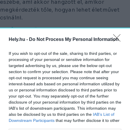
eszébe, ami akkor hangzott el, amikor
megkérdezték tőle, hogyan lehet életművet
csinálni.
„ÉLETMŰVET NEM LEHET CSINÁLNI,
HANEM AZ LESZ.”
Hely.hu -
Do Not Process My Personal Information
„Építészet is lesz. Nagyon sok ember közös
If you wish to opt-out of the sale, sharing to third parties, or
munkája után egyszer csak születik valami, és
processing of your personal or sensitive information for
targeted advertising by us, please use the below opt-out
ezt nevezzük építészetnek, függetlenül attól,
section to confirm your selection. Please note that after your
hogy annak esztétikai-funkcionális értékei
opt-out request is processed you may continue seeing
nagyok-e. Nyilván itt aztán elég sok elágazás
interest-based ads based on personal information utilized by
us or personal information disclosed to third parties prior to
van, mert rengeteg fajta építészet van” –
your opt-out. You may separately opt-out of the further
magyarázta Balázs.
disclosure of your personal information by third parties on the
IAB’s list of downstream participants. This information may
Lánszki Regő erre reflektálva a különböző
also be disclosed by us to third parties on the
IAB’s List of
építészeti irányvonalak és stílusirányzatok
Downstream Participants
that may further disclose it to other
third parties.
közötti vitákról, azok hasznáról kérdezte az