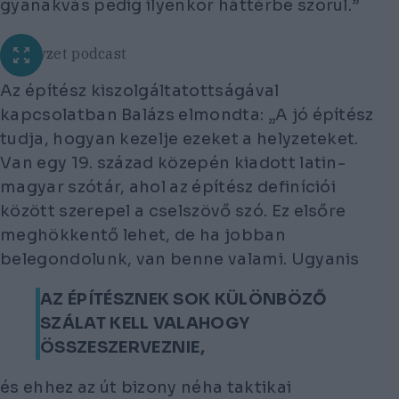
gyanakvás pedig ilyenkor háttérbe szorul.”
A Helyzet podcast
Az építész kiszolgáltatottságával
kapcsolatban Balázs elmondta: „A jó építész
tudja, hogyan kezelje ezeket a helyzeteket.
Van egy 19. század közepén kiadott latin-
magyar szótár, ahol az építész definíciói
között szerepel a cselszövő szó. Ez elsőre
meghökkentő lehet, de ha jobban
belegondolunk, van benne valami. Ugyanis
AZ ÉPÍTÉSZNEK SOK KÜLÖNBÖZŐ
SZÁLAT KELL VALAHOGY
ÖSSZESZERVEZNIE,
és ehhez az út bizony néha taktikai