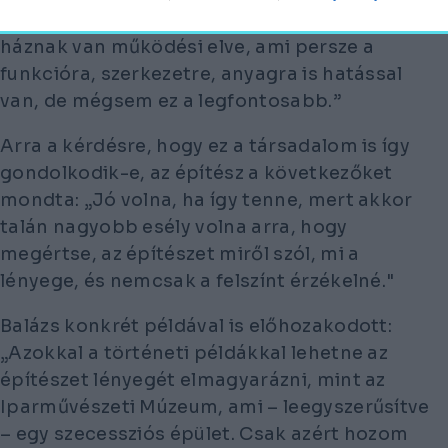
hanem egy működési modellnek. Minden
háznak van működési elve, ami persze a
funkcióra, szerkezetre, anyagra is hatással
van, de mégsem ez a legfontosabb.”
Arra a kérdésre, hogy ez a társadalom is így
gondolkodik-e, az építész a következőket
mondta: „Jó volna, ha így tenne, mert akkor
talán nagyobb esély volna arra, hogy
megértse, az építészet miről szól, mi a
lényege, és nemcsak a felszínt érzékelné."
Balázs konkrét példával is előhozakodott:
„Azokkal a történeti példákkal lehetne az
építészet lényegét elmagyarázni, mint az
Iparművészeti Múzeum, ami – leegyszerűsítve
– egy szecessziós épület. Csak azért hozom