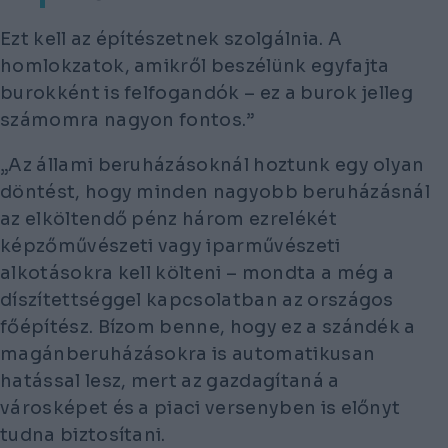
Ezt kell az építészetnek szolgálnia. A
homlokzatok, amikről beszélünk egyfajta
burokként is felfogandók – ez a burok jelleg
számomra nagyon fontos.”
„Az állami beruházásoknál hoztunk egy olyan
döntést, hogy minden nagyobb beruházásnál
az elköltendő pénz három ezrelékét
képzőművészeti vagy iparművészeti
alkotásokra kell költeni – mondta a még a
díszítettséggel kapcsolatban az országos
főépítész. Bízom benne, hogy ez a szándék a
magánberuházásokra is automatikusan
hatással lesz, mert az gazdagítaná a
városképet és a piaci versenyben is előnyt
tudna biztosítani.