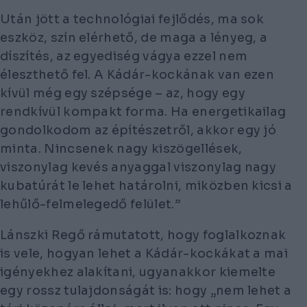
Után jött a technológiai fejlődés, ma sok
eszköz, szín elérhető, de maga a lényeg, a
díszítés, az egyediség vágya ezzel nem
éleszthető fel. A Kádár-kockának van ezen
kívül még egy szépsége – az, hogy egy
rendkívül kompakt forma. Ha energetikailag
gondolkodom az építészetről, akkor egy jó
minta. Nincsenek nagy kiszögellések,
viszonylag kevés anyaggal viszonylag nagy
kubatúrát le lehet határolni, miközben kicsi a
lehűlő-felmelegedő felület.”
Lánszki Regő rámutatott, hogy foglalkoznak
is vele, hogyan lehet a Kádár-kockákat a mai
igényekhez alakítani, ugyanakkor kiemelte
egy rossz tulajdonságát is: hogy „nem lehet a