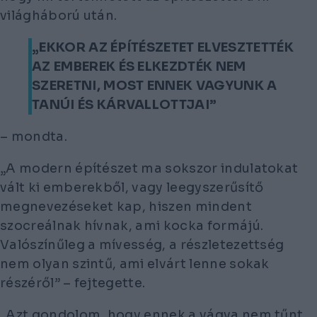
világháború után.
„EKKOR AZ ÉPÍTÉSZETET ELVESZTETTÉK
AZ EMBEREK ÉS ELKEZDTÉK NEM
SZERETNI, MOST ENNEK VAGYUNK A
TANÚI ÉS KÁRVALLOTTJAI”
– mondta.
„A modern építészet ma sokszor indulatokat
vált ki emberekből, vagy leegyszerűsítő
megnevezéseket kap, hiszen mindent
szocreálnak hívnak, ami kocka formájú.
Valószínűleg a mívesség, a részletezettség
nem olyan szintű, ami elvárt lenne sokak
részéről” – fejtegette.
„Azt gondolom, hogy ennek a vágya nem tűnt