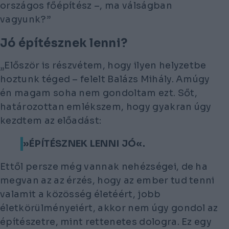
országos főépítész –, ma válságban
vagyunk?”
Jó építésznek lenni?
„Először is részvétem, hogy ilyen helyzetbe
hoztunk téged – felelt Balázs Mihály. Amúgy
én magam soha nem gondoltam ezt. Sőt,
határozottan emlékszem, hogy gyakran úgy
kezdtem az előadást:
»ÉPÍTÉSZNEK LENNI JÓ«.
Ettől persze még vannak nehézségei, de ha
megvan az az érzés, hogy az ember tud tenni
valamit a közösség életéért, jobb
életkörülményeiért, akkor nem úgy gondol az
építészetre, mint rettenetes dologra. Ez egy