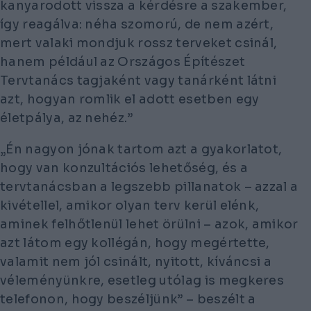
kanyarodott vissza a kérdésre a szakember,
így reagálva: néha szomorú, de nem azért,
mert valaki mondjuk rossz terveket csinál,
hanem például az Országos Építészet
Tervtanács tagjaként vagy tanárként látni
azt, hogyan romlik el adott esetben egy
életpálya, az nehéz.”
„Én nagyon jónak tartom azt a gyakorlatot,
hogy van konzultációs lehetőség, és a
tervtanácsban a legszebb pillanatok – azzal a
kivétellel, amikor olyan terv kerül elénk,
aminek felhőtlenül lehet örülni – azok, amikor
azt látom egy kollégán, hogy megértette,
valamit nem jól csinált, nyitott, kíváncsi a
véleményünkre, esetleg utólag is megkeres
telefonon, hogy beszéljünk” – beszélt a