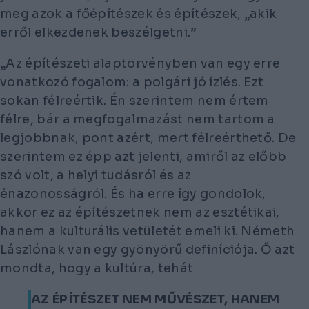
meg azok a főépítészek és építészek, „akik
erről elkezdenek beszélgetni.”
„Az építészeti alaptörvényben van egy erre
vonatkozó fogalom: a polgári jó ízlés. Ezt
sokan félreértik. Én szerintem nem értem
félre, bár a megfogalmazást nem tartom a
legjobbnak, pont azért, mert félreérthető. De
szerintem ez épp azt jelenti, amiről az előbb
szó volt, a helyi tudásról és az
énazonosságról. És ha erre így gondolok,
akkor ez az építészetnek nem az esztétikai,
hanem a kulturális vetületét emeli ki. Németh
Lászlónak van egy gyönyörű definíciója. Ő azt
mondta, hogy a kultúra, tehát
AZ ÉPÍTÉSZET NEM MŰVÉSZET, HANEM