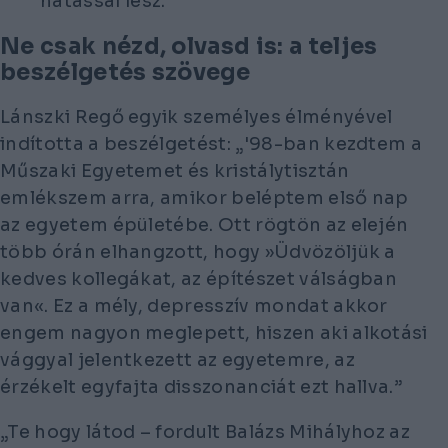
hatással lesz.”
Ne csak nézd, olvasd is: a teljes
beszélgetés szövege
Lánszki Regő egyik személyes élményével
indította a beszélgetést: „'98-ban kezdtem a
Műszaki Egyetemet és kristálytisztán
emlékszem arra, amikor beléptem első nap
az egyetem épületébe. Ott rögtön az elején
több órán elhangzott, hogy »Üdvözöljük a
kedves kollegákat, az építészet válságban
van«. Ez a mély, depresszív mondat akkor
engem nagyon meglepett, hiszen aki alkotási
vággyal jelentkezett az egyetemre, az
érzékelt egyfajta disszonanciát ezt hallva.”
„Te hogy látod – fordult Balázs Mihályhoz az