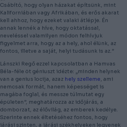
Csábító, hogy olyan házakat építsünk, mint
Kaliforniában vagy Afrikában, és erős akarat
kell ahhoz, hogy ezeket valaki átlépje. Én
annak lennék a híve, hogy oktatással,
neveléssel valamilyen módon felhívjuk
figyelmet arra, hogy az a hely, ahol élünk, az
fontos, illetve a saját, helyi tudásunk is az.”
Lánszki Regő ezzel kapcsolatban a Hamvas
Béla-féle öt géniuszt idézte: „minden helynek
van a genius locija, azaz
hely szelleme
, ami
nemcsak formát, hanem képességet is
magába foglal, és messze túlmutat egy
épületen”, meghatározza az időjárás, a
domborzat, az élővilág, az emberek kedélye.
Szerinte ennek éltetéséhez fontos, hogy
járási szinten, a járási székhelyeken legyenek