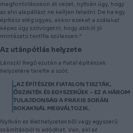
megfontolásokon át vezet, nyilván úgy, hogy
az elvi alapállást ne kelljen feladni. De ha egy
építész elég ügyes, akkor ezeket a szálakat
képes úgy szövögetni, hogy abból jó
mintázatú textília szülessen.”
Az utánpótlás helyzete
Lánszki Regő ezután a fiatal építészek
helyzetére terelte a szót.
„AZ ÉPÍTÉSZEK FIATALON TISZTÁK,
ŐSZINTÉK ÉS EGYSZERŰEK – EZ A HÁROM
TULAJDONSÁG A PRAXIS SORÁN
SOKAKNÁL MEGVÁLTOZIK.
Nyilván ez élethelyzetekből vagy egyszerű
számításból is adódhat. Van, aki az