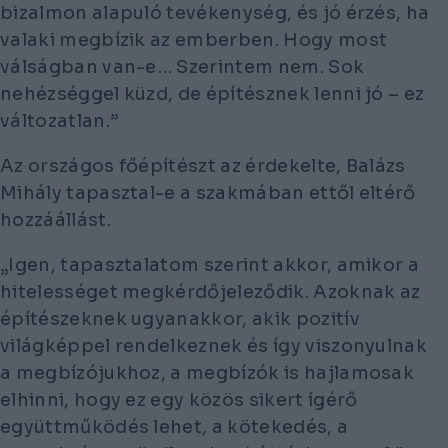
bizalmon alapuló tevékenység, és jó érzés, ha
valaki megbízik az emberben. Hogy most
válságban van-e… Szerintem nem. Sok
nehézséggel küzd, de építésznek lenni jó – ez
változatlan.”
Az országos főépítészt az érdekelte, Balázs
Mihály tapasztal-e a szakmában ettől eltérő
hozzáállást.
„Igen, tapasztalatom szerint akkor, amikor a
hitelességet megkérdőjeleződik. Azoknak az
építészeknek ugyanakkor, akik pozitív
világképpel rendelkeznek és így viszonyulnak
a megbízójukhoz, a megbízók is hajlamosak
elhinni, hogy ez egy közös sikert ígérő
együttműködés lehet, a kötekedés, a