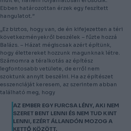
múlt el, hanem folyamatosan erősödik.
Ebben határozottan érzek egy feszített
hangulatot.”
„Ez biztos, hogy van, de én kifejezetten a téri
következményekről beszélek – fűzte hozzá
Balázs. – Házat mégiscsak azért építünk,
hogy élettereket hozzunk magunknak létre.
Számomra a téralkotás az építész
legfontosabb vetülete, de erről nem
szoktunk annyit beszélni. Ha az építészet
esszenciáját keresem, az szerintem abban
található meg, hogy
AZ EMBER EGY FURCSA LÉNY, AKI NEM
SZERET BENT LENNI ÉS NEM TUD KINT
LENNI, EZÉRT ÁLLANDÓN MOZOG A
KETTŐ KÖZÖTT.