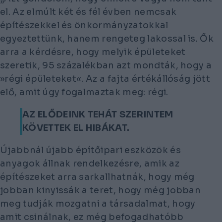
el. Az elmúlt két és fél évben nemcsak
építészekkel és önkormányzatokkal
egyeztettünk, hanem rengeteg lakossal is. Ők
arra a kérdésre, hogy melyik épületeket
szeretik, 95 százalékban azt mondták, hogy a
»régi épületeket«. Az a fajta értékállóság jött
elő, amit úgy fogalmaztak meg: régi.
AZ ELŐDEINK TEHÁT SZERINTEM
KÖVETTEK EL HIBÁKAT.
Újabbnál újabb építőipari eszközök és
anyagok állnak rendelkezésre, amik az
építészeket arra sarkallhatnák, hogy még
jobban kinyissák a teret, hogy még jobban
meg tudják mozgatni a társadalmat, hogy
amit csinálnak, ez még befogadhatóbb