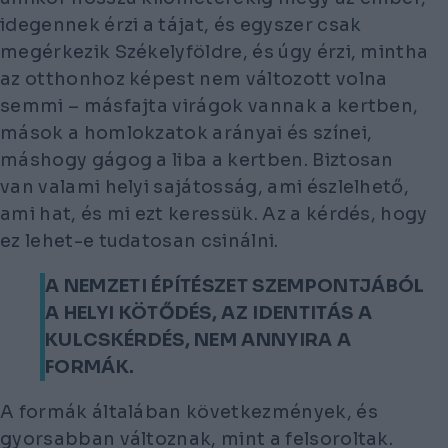
idegennek érzi a tájat, és egyszer csak
megérkezik Székelyföldre, és úgy érzi, mintha
az otthonhoz képest nem változott volna
semmi – másfajta virágok vannak a kertben,
mások a homlokzatok arányai és színei,
máshogy gágog a liba a kertben. Biztosan
van valami helyi sajátosság, ami észlelhető,
ami hat, és mi ezt keressük. Az a kérdés, hogy
ez lehet-e tudatosan csinálni.
A NEMZETI ÉPÍTÉSZET SZEMPONTJÁBÓL
A HELYI KÖTŐDÉS, AZ IDENTITÁS A
KULCSKÉRDÉS, NEM ANNYIRA A
FORMÁK.
A formák általában következmények, és
gyorsabban változnak, mint a felsoroltak.