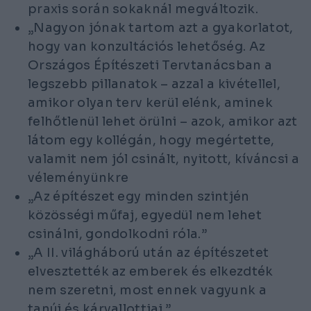
praxis során sokaknál megváltozik.
„Nagyon jónak tartom azt a gyakorlatot,
hogy van konzultációs lehetőség. Az
Országos Építészeti Tervtanácsban a
legszebb pillanatok – azzal a kivétellel,
amikor olyan terv kerül elénk, aminek
felhőtlenül lehet örülni – azok, amikor azt
látom egy kollégán, hogy megértette,
valamit nem jól csinált, nyitott, kíváncsi a
véleményünkre
„Az építészet egy minden szintjén
közösségi műfaj, egyedül nem lehet
csinálni, gondolkodni róla.”
„A II. világháború után az építészetet
elvesztették az emberek és elkezdték
nem szeretni, most ennek vagyunk a
tanúi és kárvallottjai.”