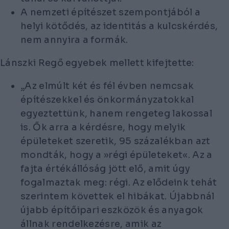
A nemzeti építészet szempontjából a
helyi kötődés, az identitás a kulcskérdés,
nem annyira a formák.
Lánszki Regő egyebek mellett kifejtette:
„Az elmúlt két és fél évben nemcsak
építészekkel és önkormányzatokkal
egyeztettünk, hanem rengeteg lakossal
is. Ők arra a kérdésre, hogy melyik
épületeket szeretik, 95 százalékban azt
mondták, hogy a »régi épületeket«. Az a
fajta értékállóság jött elő, amit úgy
fogalmaztak meg: régi. Az elődeink tehát
szerintem követtek el hibákat. Újabbnál
újabb építőipari eszközök és anyagok
állnak rendelkezésre, amik az