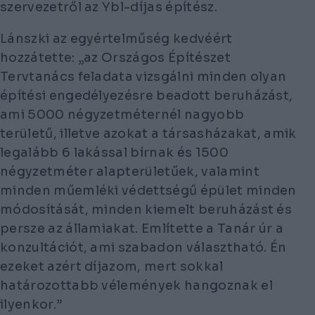
szervezetről az Ybl-díjas építész.
Lánszki az egyértelműség kedvéért
hozzátette: „az Országos Építészet
Tervtanács feladata vizsgálni minden olyan
építési engedélyezésre beadott beruházást,
ami 5000 négyzetméternél nagyobb
területű, illetve azokat a társasházakat, amik
legalább 6 lakással bírnak és 1500
négyzetméter alapterületűek, valamint
minden műemléki védettségű épület minden
módosítását, minden kiemelt beruházást és
persze az államiakat. Említette a Tanár úr a
konzultációt, ami szabadon választható. Én
ezeket azért díjazom, mert sokkal
határozottabb vélemények hangoznak el
ilyenkor.”