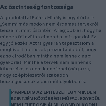
Az őszinteség fontossága
A gondolattal Balázs Mihály is egyetértett:
„Semmi más módon nem érdemes tervekről
beszélni, mint őszintén. A legjobb az, hogy ha
minden fél nyíltan elmondja, mit gondol. Ez
egy jó edzés. Azt is gyakran tapasztalom a
meghívott építészek prezentációiból, hogy
ez sok irodában mintha nem lenne a napi
gyakorlat. Mintha a tervek nem lennének
kibeszélve, és nem lenne lehetőség arra,
hogy az építészetről szabadon
beszélgessenek a pici műhelyekben is.
MÁRPEDIG AZ ÉPÍTÉSZET EGY MINDEN
SZINTJÉN KÖZÖSSÉGI MŰFAJ, EGYEDÜL
NEM LEHET CSINÁLNI, GONDOLKODNI