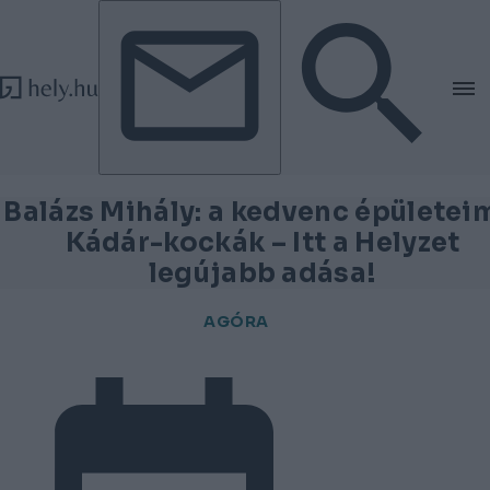
Tovább a tartalomhoz
Tovább a lábléchez
Balázs Mihály: a kedvenc épületei
Kádár-kockák – Itt a Helyzet
legújabb adása!
AGÓRA