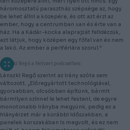
téri közepére állni, mert ilyen ott nincs. Egy
háromosztatú parasztház szépsége az, hogy
be lehet állni a közepére, és ott azt érzi az
ember, hogy a centrumban van és érte van a
ház. Ha a Kádár-kocka alaprajzát felidézzük,
azt látjuk, hogy középen egy főfal van és nem
a lakó. Az ember a perifériára szorul.”
Lánszki Regő a Helyzet podcastben
Lánszki Regő szerint az irány azóta sem
változott. „Előregyártott technológiával,
gyorsabban, olcsóbban építünk, bármit
bármilyen színnel le lehet festeni, de egyre
monotonabb irányba megyünk, pedig ez a
hiányérzet már a korábbi időszakban, a
panelek korszakában is megvolt, és ez nem