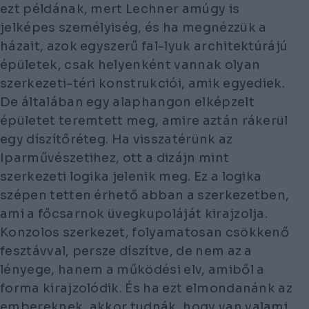
ezt példának, mert Lechner amúgy is
jelképes személyiség, és ha megnézzük a
házait, azok egyszerű fal-lyuk architektúrájú
épületek, csak helyenként vannak olyan
szerkezeti-téri konstrukciói, amik egyediek.
De általában egy alaphangon elképzelt
épületet teremtett meg, amire aztán rákerül
egy díszítőréteg. Ha visszatérünk az
Iparművészetihez, ott a dizájn mint
szerkezeti logika jelenik meg. Ez a logika
szépen tetten érhető abban a szerkezetben,
ami a főcsarnok üvegkupoláját kirajzolja.
Konzolos szerkezet, folyamatosan csökkenő
fesztávval, persze díszítve, de nem az a
lényege, hanem a működési elv, amiből a
forma kirajzolódik. És ha ezt elmondanánk az
embereknek, akkor tudnák, hogy van valami