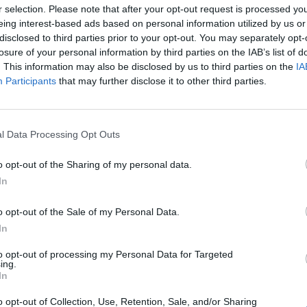
r selection. Please note that after your opt-out request is processed y
eing interest-based ads based on personal information utilized by us or
zerepel számos
disclosed to third parties prior to your opt-out. You may separately opt-
losure of your personal information by third parties on the IAB’s list of
 megszokott
. This information may also be disclosed by us to third parties on the
IA
ros „LEG”-jeinek
Participants
that may further disclose it to other third parties.
 és meglepő tények
ismered a város
l Data Processing Opt Outs
o opt-out of the Sharing of my personal data.
In
o opt-out of the Sale of my Personal Data.
nak?
In
to opt-out of processing my Personal Data for Targeted
ing.
In
o opt-out of Collection, Use, Retention, Sale, and/or Sharing