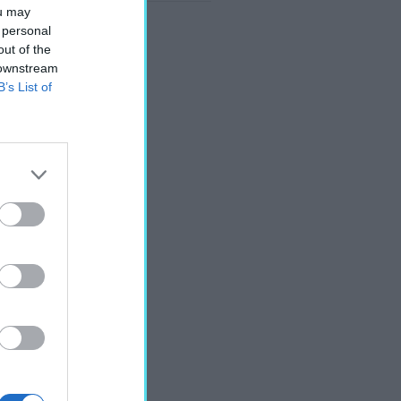
ou may
 personal
out of the
 downstream
B’s List of