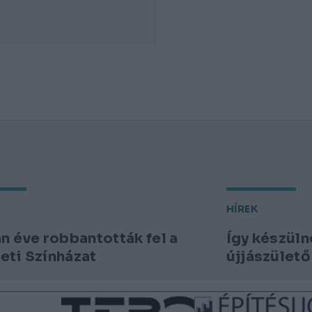
HÍREK
n éve robbantották fel a
Így készüln
ti Színházat
újjászülető