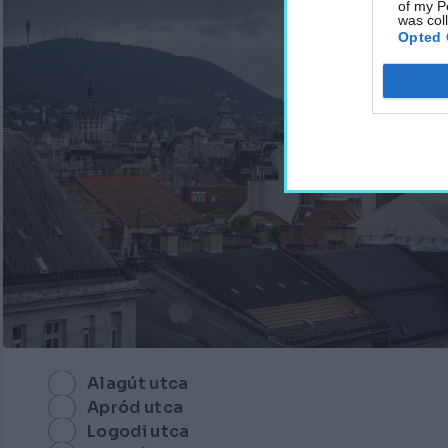
of my P
was col
Opted 
Alagút utca
Apród utca
Logodi utca