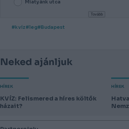
Miatyánk utca
Tovább
kvíz
leg
Budapest
Neked ajánljuk
HÍREK
HÍREK
KVÍZ: Felismered a híres költők
Hatva
házait?
Nemze
Lábléc