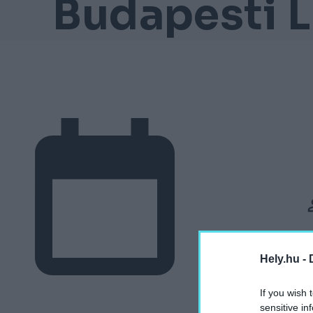
Budapesti L
Hely.hu -
If you wish 
2026. június 28.
sensitive in