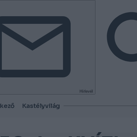
Hírlevél
tkező
Kastélyvilág