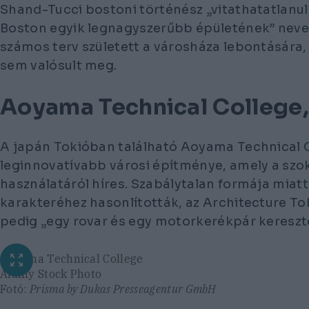
Shand-Tucci bostoni történész „vitathatatlanul
Boston egyik legnagyszerűbb épületének” nevez
számos terv született a városháza lebontására,
sem valósult meg.
Aoyama Technical College,
A japán Tokióban található Aoyama Technical Co
leginnovatívabb városi építménye, amely a szo
használatáról híres. Szabálytalan formája miat
karakteréhez hasonlították, az
Architecture To
pedig „egy rovar és egy motorkerékpár kereszt
Aoyama Technical College
Alamy Stock Photo
Fotó:
Prisma by Dukas Presseagentur GmbH