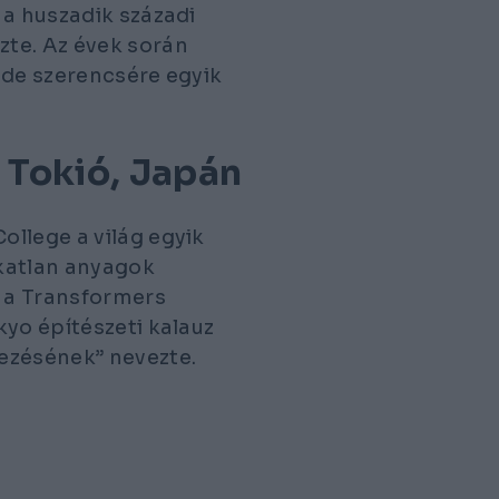
 a huszadik századi
te. Az évek során
 de szerencsére egyik
 Tokió, Japán
llege a világ egyik
katlan anyagok
t a Transformers
kyo
építészeti kalauz
ezésének” nevezte.