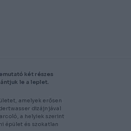
bemutató két részes
ntjuk le a leplet.
letet, amelyek erősen
dertwasser dizájnjával
rcoló, a helyiek szerint
i épület és szokatlan