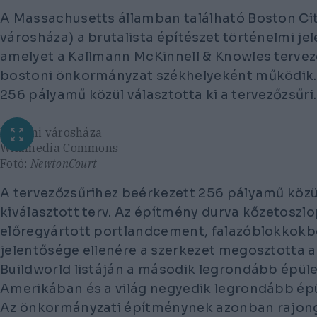
A Massachusetts államban található Boston Cit
városháza) a brutalista építészet történelmi je
amelyet a Kallmann McKinnell & Knowles tervez
bostoni önkormányzat székhelyeként működik. 
256 pályamű közül választotta ki a tervezőzsűri.
Bostoni városháza
Wikimedia Commons
Fotó:
NewtonCourt
A tervezőzsűrihez beérkezett 256 pályamű közül
kiválasztott terv. Az építmény durva kőzetoszl
előregyártott portlandcement, falazóblokkokból
jelentősége ellenére a szerkezet megosztotta 
Buildworld listáján a második legrondább épüle
Amerikában és a világ negyedik legrondább épü
Az önkormányzati építménynek azonban rajong