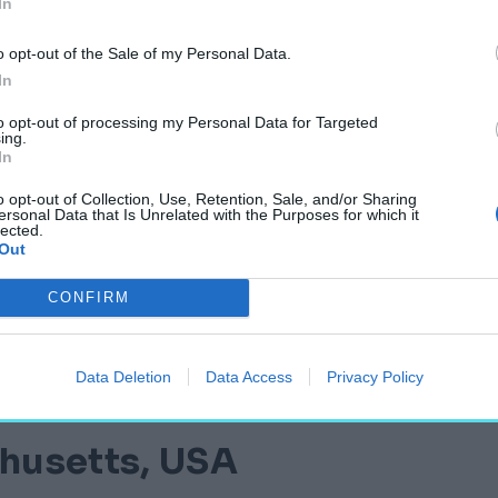
In
kori építészetéről
o opt-out of the Sale of my Personal Data.
 kósza optikai
In
yszerű” lakóház,
zett az 1980-as években.
to opt-out of processing my Personal Data for Targeted
ing.
In
o opt-out of Collection, Use, Retention, Sale, and/or Sharing
ersonal Data that Is Unrelated with the Purposes for which it
lected.
Out
osabb, széles épületet
CONFIRM
gyon vékony szerkezetet
te megszámlálhatatlanul
b egyesek szerint
Data Deletion
Data Access
Privacy Policy
p.
husetts, USA