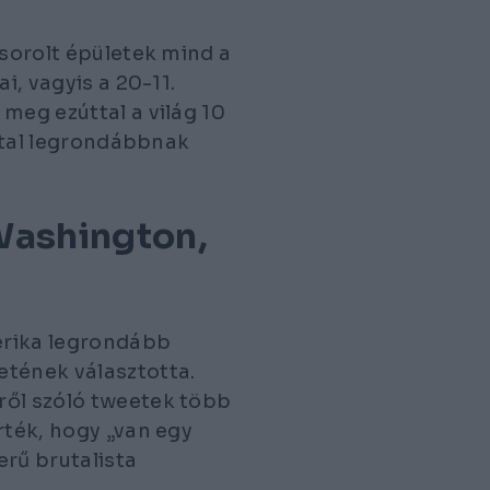
lsorolt épületek mind a
i, vagyis a 20-11.
meg ezúttal a világ 10
által legrondábbnak
 Washington,
merika legrondább
etének választotta.
ről szóló tweetek több
rték, hogy „van egy
erű brutalista