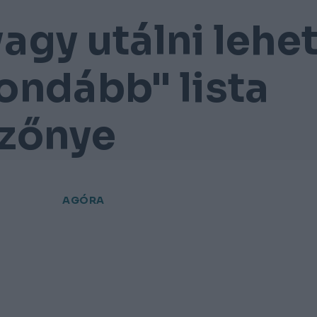
agy utálni lehe
rondább" lista
zőnye
AGÓRA