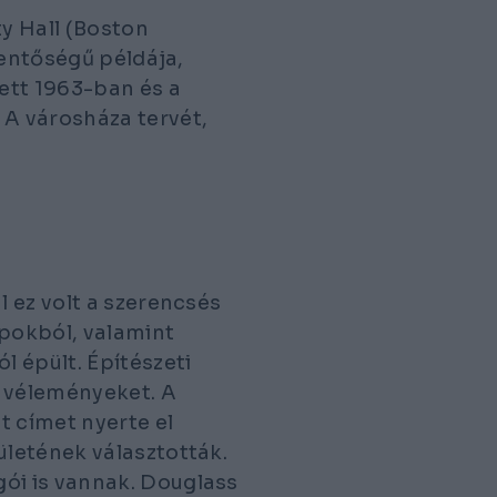
y Hall (Boston
lentőségű példája,
ett 1963-ban és a
A városháza tervét,
 ez volt a szerencsés
opokból, valamint
 épült. Építészeti
a véleményeket. A
t címet nyerte el
letének választották.
ói is vannak. Douglass