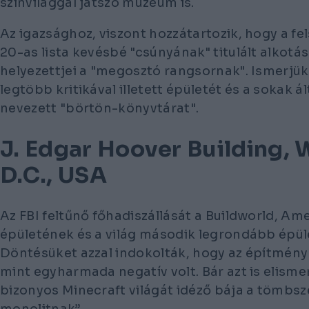
színvilággal játszó múzeum is.
Az igazsághoz, viszont hozzátartozik, hogy a fe
20-as lista kevésbé "csúnyának" titulált alkotása
helyezettjei a "megosztó rangsornak". Ismerjük 
legtöbb kritikával illetett épületét és a sokak 
nevezett "börtön-könyvtárat".
J. Edgar Hoover Building,
D.C., USA
Az FBI feltűnő főhadiszállását a Buildworld, A
épületének és a világ második legrondább épül
Döntésüket azzal indokolták, hogy az építmény
mint egyharmada negatív volt. Bár azt is elisme
bizonyos Minecraft világát idéző bája a tömbsz
monolitnak”.