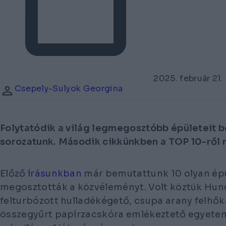
2025. február 21.
Csepely-Sulyok Georgina
Folytatódik a világ legmegosztóbb épületeit 
sorozatunk. Második cikkünkben a TOP 10-ről rá
Előző
írásunkban
már bemutattunk 10 olyan épü
megosztották a közvéleményt. Volt köztük Hun
felturbózott hulladékégető, csupa arany felhőka
összegyűrt papírzacskóra emlékeztető egyetem