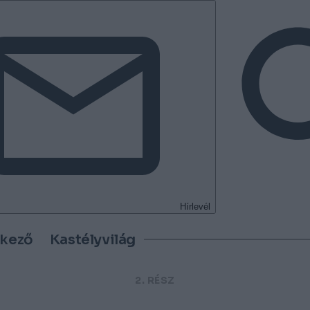
Hírlevél
tkező
Kastélyvilág
2. RÉSZ