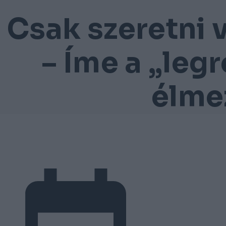
Csak szeretni v
– Íme a „leg
élme