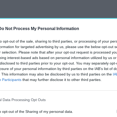
Do Not Process My Personal Information
ony irodaház
to opt-out of the sale, sharing to third parties, or processing of your per
 el. A Charles F.
formation for targeted advertising by us, please use the below opt-out s
ítése 126 millió
r selection. Please note that after your opt-out request is processed y
l vannak kritikusai, az
eing interest-based ads based on personal information utilized by us or
disclosed to third parties prior to your opt-out. You may separately opt-
 mérföldkőnek számít.
losure of your personal information by third parties on the IAB’s list of
. This information may also be disclosed by us to third parties on the
IA
te,
Participants
that may further disclose it to other third parties.
l Data Processing Opt Outs
ölé magasodó Edificio
o opt-out of the Sharing of my personal data.
nne nem észrevenni.