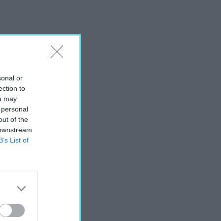
sonal or
ection to
ou may
 personal
out of the
 downstream
B’s List of