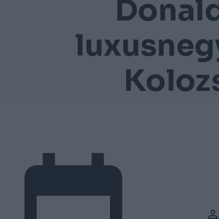
Donal
luxusneg
Koloz