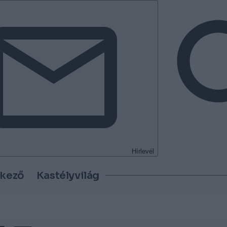
Hírlevél
tkező
Kastélyvilág