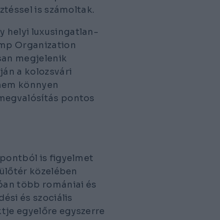
sztéssel is számoltak.
 helyi luxusingatlan-
ump Organization
osan megjelenik
án a kolozsvári
„nem könnyen
 megvalósítás pontos
pontból is figyelmet
pülőtér közelében
óan több romániai és
dési és szociális
tje egyelőre egyszerre