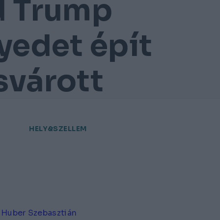
d Trump
yedet épít
svárott
HELY&SZELLEM
Huber Szebasztián