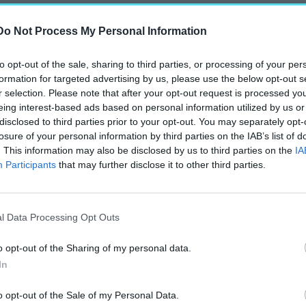
Do Not Process My Personal Information
to opt-out of the sale, sharing to third parties, or processing of your per
formation for targeted advertising by us, please use the below opt-out s
r selection. Please note that after your opt-out request is processed y
eing interest-based ads based on personal information utilized by us or
disclosed to third parties prior to your opt-out. You may separately opt-
ata már tartalmazza a
losure of your personal information by third parties on the IAB’s list of
. This information may also be disclosed by us to third parties on the
IA
juk.
Participants
that may further disclose it to other third parties.
ingatlanprojekt készül
nnyilatkozatában már
l Data Processing Opt Outs
Cluj-Napoca néven futó
o opt-out of the Sharing of my personal data.
 két amerikai Trump-
In
ználati
LC pedig
o opt-out of the Sale of my Personal Data.