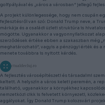
golfpályával és „város a városban” jellegű fejle
A projekt különlegessége, hogy nem csupán egy
fejlesztésről van szó: Donald Trump neve, a Tr
márkája és a családi üzleti struktúra is hivatal
mögötte. Ugyanakkor a vagyonnyilatkozat alapj
szerződések értéke ebben a szakaszban még 
meghatározható”, vagyis a pénzügyi érték és a
menete továbbra is nyitott kérdés.
fotó: actualdecluj.ro
A fejlesztés városépítészeti és társadalmi szem
keltett. A helyszín a város keleti peremén, a re
található, ugyanakkor a környékhez kapcsolód
nemzetközi cikk is felvetett környezeti, közleke
aggályokat. Így Donald Trump kolozsvári projek