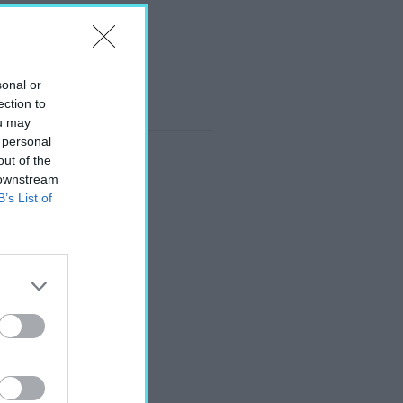
sonal or
ection to
ou may
 personal
out of the
 downstream
B’s List of