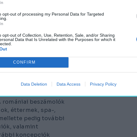
n. Mindkettő romániai
In
to opt-out of processing my Personal Data for Targeted
ing.
ében, a Borzás-
In
ezik, a korábban
o opt-out of Collection, Use, Retention, Sale, and/or Sharing
 városrendezési
ersonal Data that Is Unrelated with the Purposes for which it
lected.
yt adott a projekt
Out
építési engedélyt.
CONFIRM
Data Deletion
Data Access
Privacy Policy
y körülbelül 30 emeletes
 A romániai beszámolók
ok, éttermek, spa-,
mellette pedig további
iók, valamint
orábbi koncepciók