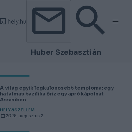
Tovább a tartalomhoz
Tovább a lábléchez
Huber Szebasztián
A világ egyik legkülönösebb temploma: egy
hatalmas bazilika őriz egy apró kápolnát
Assisiben
HELY&SZELLEM
2026. augusztus 2.