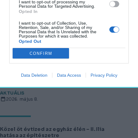
I want to opt-out of processing my
Personal Data for Targeted Advertising.
Elhunyt Scherer Péter „Pepe” – aki
Opted In
építőmérnökként lett az ország egyik
I want to opt-out of Collection, Use,
kedvenc színésze
Retention, Sale, and/or Sharing of my
Personal Data that Is Unrelated with the
AKTUÁLIS
Purposes for which it was collected.
2026. május 19.
Opted Out
CONFIRM
Attenborough 100 – a világ
Data Deletion
Data Access
Privacy Policy
természetfilmese, aki az építészetre is
hatott
AKTUÁLIS
2026. május 8.
Közel öt évtized az egyház élén – II. Ilia
hatása az építészetre