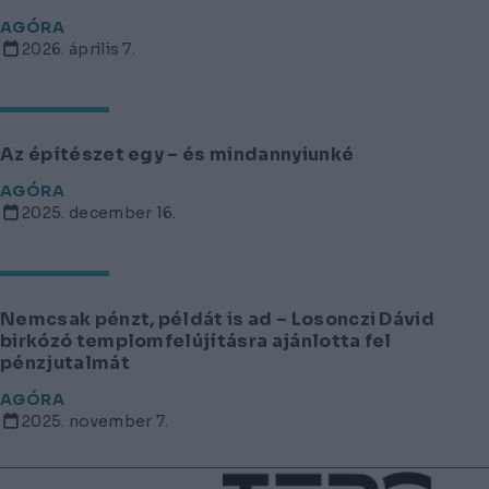
AGÓRA
2026. április 7.
Az építészet egy – és mindannyiunké
AGÓRA
2025. december 16.
Nemcsak pénzt, példát is ad – Losonczi Dávid
birkózó templomfelújításra ajánlotta fel
pénzjutalmát
AGÓRA
2025. november 7.
Lábléc