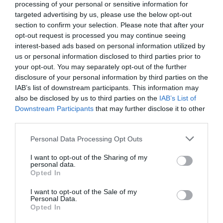
AGÓRA
processing of your personal or sensitive information for
2026. július 11.
targeted advertising by us, please use the below opt-out
section to confirm your selection. Please note that after your
opt-out request is processed you may continue seeing
interest-based ads based on personal information utilized by
us or personal information disclosed to third parties prior to
A József Attila úti lakótelep tervezőjéről
your opt-out. You may separately opt-out of the further
nevezik el az Ecseri úti metrómegállónál
disclosure of your personal information by third parties on the
kialakított teret
IAB’s list of downstream participants. This information may
also be disclosed by us to third parties on the
IAB’s List of
AGÓRA
2026. július 10.
Downstream Participants
that may further disclose it to other
third parties.
Personal Data Processing Opt Outs
Donald Trump luxusnegyedet épít
I want to opt-out of the Sharing of my
personal data.
Kolozsvárott
Opted In
HELY&SZELLEM
I want to opt-out of the Sale of my
2026. július 7.
Personal Data.
Opted In