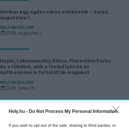
Amikor egy egész város emlékezik – Varsó,
augusztus 1.
HELY&SZELLEM
2026. augusztus 1.
Hajós, Lobanovszkij, Klose, Florentino Perez
és a többiek, akik a focipályán és az
építkezésen is feltalálták magukat
HELY&SZELLEM
2026. július 19.
Hely.hu -
Do Not Process My Personal Information
Ferencváros egyik legszebb épülete ihlette
a Fradi új mezét
If you wish to opt-out of the sale, sharing to third parties, or