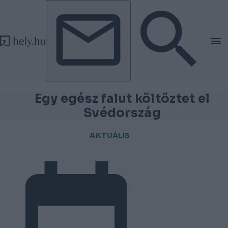
Tovább a tartalomhoz
Tovább a lábléchez
Egy egész falut költöztet el
Svédország
AKTUÁLIS