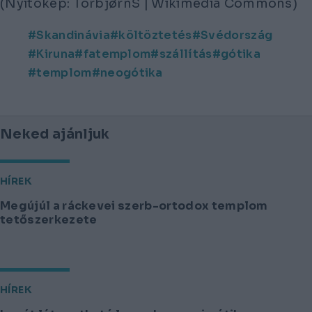
(Nyitókép: TorbjørnS | Wikimedia Commons)
Skandinávia
költöztetés
Svédország
Kiruna
fatemplom
szállítás
gótika
templom
neogótika
Neked ajánljuk
HÍREK
Megújúl a ráckevei szerb-ortodox templom
tetőszerkezete
HÍREK