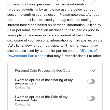
672 tonnás, 40 méter magas templomot
processing of your personal or sensitive information for
távirányított trélerekre helyezték, az utat
targeted advertising by us, please use the below opt-out
section to confirm your selection. Please note that after your
pedig több ezer ember követte végig a
opt-out request is processed you may continue seeing
helyszínen, és még többen a tévés
interest-based ads based on personal information utilized by
közvetítésen keresztül. A nyomást csak
us or personal information disclosed to third parties prior to
tetézte, hogy jelenlévők között ott volt XVI.
your opt-out. You may separately opt-out of the further
disclosure of your personal information by third parties on the
Károly Gusztáv svéd király is.
IAB’s list of downstream participants. This information may
also be disclosed by us to third parties on the
IAB’s List of
A templom belseje
Downstream Participants
that may further disclose it to other
Fotó:
Wikimedia Commons
third parties.
Az 1912-ben épített neogótikus fatemplomot
Personal Data Processing Opt Outs
Gustaf Wickman tervezte, és egyes
I want to opt-out of the Sharing of my
personal data.
stílusjegyeiben a térségben őshonos számik
Opted In
kultúráját is tükrözi. A szállításban érintett
I want to opt-out of the Sale of my
utakat az elmúlt év során 9-ről 24 méteresre
Personal Data.
szélesítették, míg az utazás előkészítése
Opted In