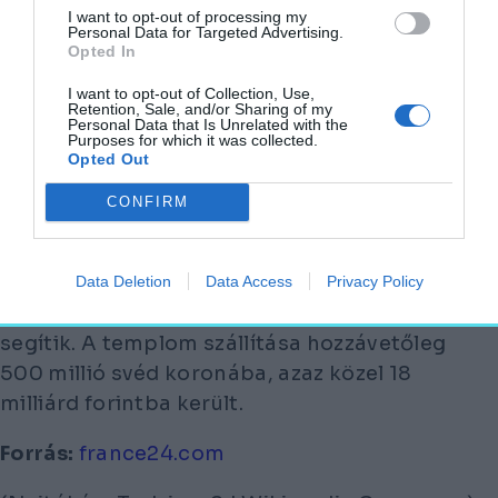
során a templom körüli talajt felásták, hogy
I want to opt-out of processing my
az épület alá behelyezhessék azokat az
Personal Data for Targeted Advertising.
Opted In
oszlopokat, amelyek lehetővé tették az
emelést.
I want to opt-out of Collection, Use,
Retention, Sale, and/or Sharing of my
Personal Data that Is Unrelated with the
Purposes for which it was collected.
AZ EGÉSZ CSOMAG ÍGY MINTEGY 1200
Opted Out
TONNÁT NYOMOTT.
CONFIRM
Az LKAB bányatársaság állítása szerint a
tömeges átköltöztetésben érintettek
mindegyikét kárpótolják majd anyagilag,
Data Deletion
Data Access
Privacy Policy
illetve magát a transzportációs munkát is
segítik. A templom szállítása hozzávetőleg
500 millió svéd koronába, azaz közel 18
milliárd forintba került.
Forrás:
france24.com