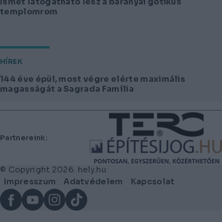
Ismét látogatható lesz a baranyai gótikus
templomrom
HÍREK
144 éve épül, most végre elérte maximális
magasságát a Sagrada Família
Lábléc
Partnereink:
© Copyright 2026. hely.hu
Lábléc
Impresszum
Adatvédelem
Kapcsolat
menü
Facebook
YouTube
Instagram
TikTok