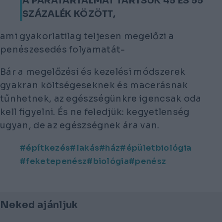
A PÁRATARTALMAT TARTSUK 45 ÉS 55
SZÁZALÉK KÖZÖTT,
ami gyakorlatilag teljesen megelőzi a
penészesedés folyamatát-
Bár a megelőzési és kezelési módszerek
gyakran költségeseknek és macerásnak
tűnhetnek, az egészségünkre igencsak oda
kell figyelni. És ne feledjük: kegyetlenség
ugyan, de az egészségnek ára van.
építkezés
lakás
ház
épületbiológia
feketepenész
biológia
penész
Neked ajánljuk