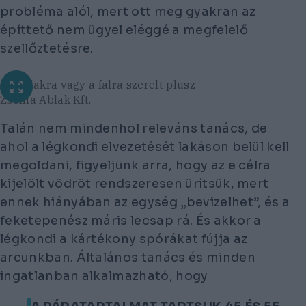
probléma alól, mert ott meg gyakran az
építtető nem ügyel eléggé a megfelelő
szellőztetésre.
Az ablakra vagy a falra szerelt plusz
Zsolna Ablak Kft.
Talán nem mindenhol releváns tanács, de
ahol a légkondi elvezetését lakáson belül kell
megoldani, figyeljünk arra, hogy az e célra
kijelölt vödröt rendszeresen ürítsük, mert
ennek hiányában az egység „bevizelhet”, és a
feketepenész máris lecsap rá. És akkor a
légkondi a kártékony spórákat fújja az
arcunkban. Általános tanács és minden
ingatlanban alkalmazható, hogy