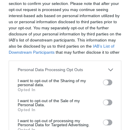
egészen a súlyos tüdőgyulladásig sok minden
section to confirm your selection. Please note that after your
szerepel. Az elmúlt években még a
opt-out request is processed you may continue seeing
depresszió kialakulásával is kapcsolatba
interest-based ads based on personal information utilized by
us or personal information disclosed to third parties prior to
hozták. Idegrendszeri hatásait akár
brain
your opt-out. You may separately opt-out of the further
fog
ként is definiálhatjuk: koncentrációs
disclosure of your personal information by third parties on the
zavar, memóriazavarok.
IAB’s list of downstream participants. This information may
also be disclosed by us to third parties on the
IAB’s List of
Ha már megjelent a falainkon a
Downstream Participants
that may further disclose it to other
third parties.
feketepenész, irány a legközelebbi bolt,
illetve annak penészölőszer-polcai.
Personal Data Processing Opt Outs
I want to opt-out of the Sharing of my
FONTOS, HOGY A HÁLÓSZOBÁBAN,
personal data.
NAPPALIBAN KLÓRMENTES SZEREKKEL
Opted In
DOLGOZZUNK,
I want to opt-out of the Sale of my
Personal Data.
míg a fürdőszobában már a hatékonyabb,
Opted In
klóros anyagok is játszanak, ha pedig a házi
I want to opt-out of processing my
Personal Data for Targeted Advertising.
praktikák szerelmesei vagyunk, a száraz
Opted In