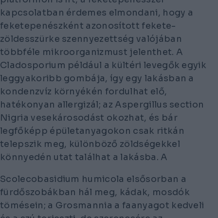
kapcsolatban érdemes elmondani, hogy a
feketepenészként azonosított fekete-
zöldesszürke szennyezettség valójában
többféle mikroorganizmust jelenthet. A
Cladosporium
például a kültéri levegők egyik
leggyakoribb gombája, így egy lakásban a
kondenzvíz környékén fordulhat elő,
hatékonyan allergizál; az
Aspergillus section
Nigria
vesekárosodást okozhat, és bár
legfőképp épületanyagokon csak ritkán
telepszik meg, különböző zöldségekkel
könnyedén utat találhat a lakásba. A
Scolecobasidium
humicola
elsősorban a
fürdőszobákban hál meg, kádak, mosdók
tömésein; a
Grosmannia
a faanyagot kedveli