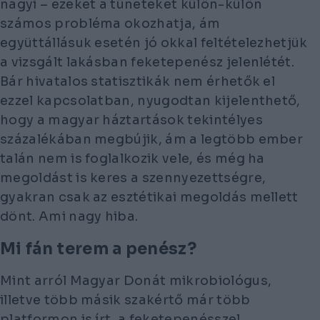
nagyi – ezeket a tüneteket külön-külön
számos probléma okozhatja, ám
együttállásuk esetén jó okkal feltételezhetjük
a vizsgált lakásban feketepenész jelenlétét.
Bár hivatalos statisztikák nem érhetők el
ezzel kapcsolatban, nyugodtan kijelenthető,
hogy a magyar háztartások tekintélyes
százalékában megbújik, ám a legtöbb ember
talán nem is foglalkozik vele, és még ha
megoldást is keres a szennyezettségre,
gyakran csak az esztétikai megoldás mellett
dönt. Ami nagy hiba.
Mi fán terem a penész?
Mint arról Magyar Donát mikrobiológus,
illetve több másik szakértő már több
platformon is írt, a feketepenésszel