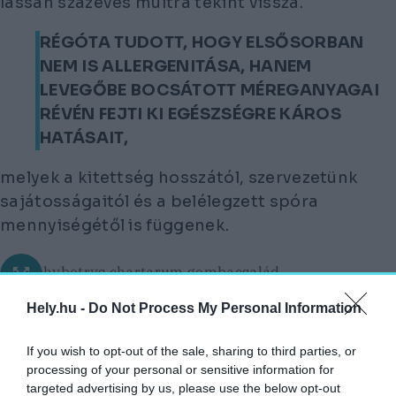
lassan százéves múltra tekint vissza.
RÉGÓTA TUDOTT, HOGY ELSŐSORBAN
NEM IS ALLERGENITÁSA, HANEM
LEVEGŐBE BOCSÁTOTT MÉREGANYAGAI
RÉVÉN FEJTI KI EGÉSZSÉGRE KÁROS
HATÁSAIT,
melyek a kitettség hosszától, szervezetünk
sajátosságaitól és a belélegzett spóra
mennyiségétől is függenek.
A Stachybotrys chartarum gombacsalád
Megelőzés, megoldás
Hely.hu -
Do Not Process My Personal Information
Következményei között szénanáthától
If you wish to opt-out of the sale, sharing to third parties, or
processing of your personal or sensitive information for
kezdve, a kötőhártya-gyulladáson át,
targeted advertising by us, please use the below opt-out