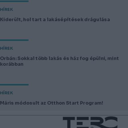
HÍREK
Kiderült, hol tart a lakásépítések drágulása
HÍREK
Orbán: Sokkal több lakás és ház fog épülni, mint
korábban
HÍREK
Máris módosult az Otthon Start Program!
Lábléc