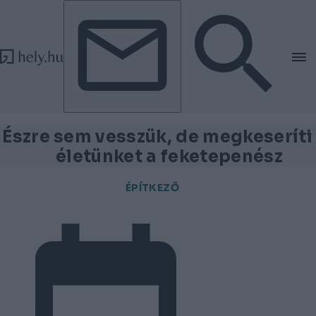
Tovább a tartalomhoz
Tovább a lábléchez
Észre sem vesszük, de megkeseríti
életünket a feketepenész
ÉPÍTKEZŐ