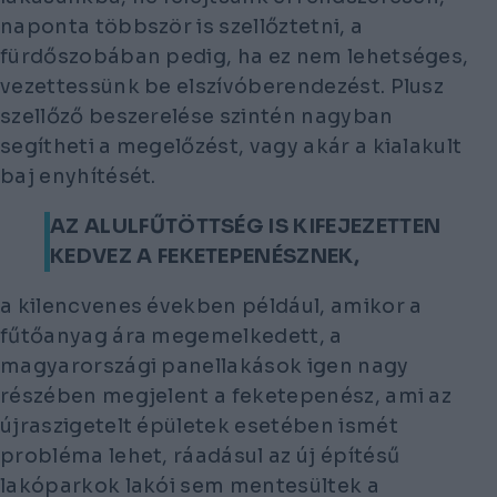
naponta többször is szellőztetni, a
fürdőszobában pedig, ha ez nem lehetséges,
vezettessünk be elszívóberendezést. Plusz
szellőző beszerelése szintén nagyban
segítheti a megelőzést, vagy akár a kialakult
baj enyhítését.
AZ ALULFŰTÖTTSÉG IS KIFEJEZETTEN
KEDVEZ A FEKETEPENÉSZNEK,
a kilencvenes években például, amikor a
fűtőanyag ára megemelkedett, a
magyarországi panellakások igen nagy
részében megjelent a feketepenész, ami az
újraszigetelt épületek esetében ismét
probléma lehet, ráadásul az új építésű
lakóparkok lakói sem mentesültek a