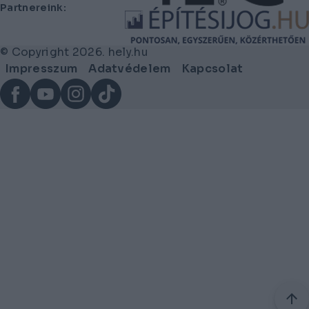
Partnereink:
© Copyright 2026. hely.hu
Lábléc
Impresszum
Adatvédelem
Kapcsolat
menü
Facebook
YouTube
Instagram
TikTok