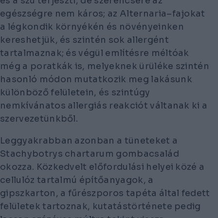
és a szú terjeszti, de szerencsére az
egészségre nem káros; az
Alternaria–fajokat
a légkondik környékén és növényeinken
kereshetjük, és szintén sok allergént
tartalmaznak; és végül említésre méltóak
még a poratkák is, melyeknek ürüléke szintén
hasonló módon mutatkozik meg lakásunk
különböző felületein, és szintúgy
nemkívánatos allergiás reakciót váltanak ki a
szervezetünkből.
Leggyakrabban azonban a tüneteket a
Stachybotrys chartarum
gombacsalád
okozza. Közkedvelt előfordulási helyei közé a
cellulóz tartalmú építőanyagok, a
gipszkarton, a fűrészporos tapéta által fedett
felületek tartoznak, kutatástörténete pedig