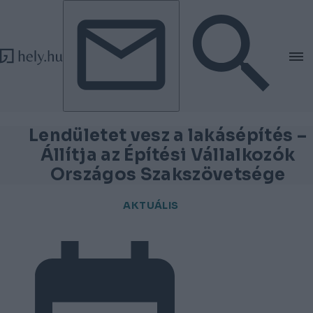
Tovább a tartalomhoz
Tovább a lábléchez
Lendületet vesz a lakásépítés –
Állítja az Építési Vállalkozók
Országos Szakszövetsége
AKTUÁLIS