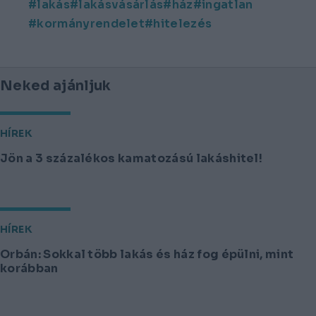
lakás
lakásvásárlás
ház
ingatlan
kormányrendelet
hitelezés
Neked ajánljuk
HÍREK
Jön a 3 százalékos kamatozású lakáshitel!
HÍREK
Orbán: Sokkal több lakás és ház fog épülni, mint
korábban