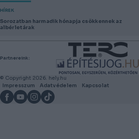
HÍREK
Sorozatban harmadik hónapja csökkennek az
albérletárak
Lábléc
Partnereink:
© Copyright 2026. hely.hu
Lábléc
Impresszum
Adatvédelem
Kapcsolat
menü
Facebook
YouTube
Instagram
TikTok