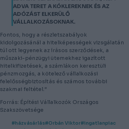
ADVA TERET A KÓKLEREKNEK ÉS AZ
ADÓZÁST ELKERÜLŐ
VÁLLALKOZÁSOKNAK.
Fontos, hogy a részletszabályok
kidolgozásánál a hitelképességek vizsgálatán
túl ott legyenek az írásos szerződések, a
műszaki-pénzügyi ütemekhez igazított
hitelkifizetések, a számlákon keresztüli
pénzmozgás, a kötelező vállalkozási
felelősségbiztosítás és számos további
szakmai feltétel.”
Forrás: Építési Vállalkozók Országos
Szakszövetsége
házvásárlás
Orbán Viktor
ingatlanpiac