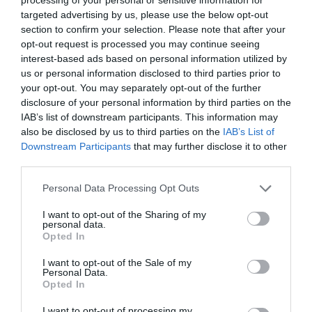
targeted advertising by us, please use the below opt-out
elsősorban a finanszírozási nehézségek állják
section to confirm your selection. Please note that after your
útját.
opt-out request is processed you may continue seeing
interest-based ads based on personal information utilized by
Az áremelkedéshez elsősorban a forint
us or personal information disclosed to third parties prior to
gyengülésének betudható importanyag-
your opt-out. You may separately opt-out of the further
disclosure of your personal information by third parties on the
drágulás, az energiaigényes
IAB’s list of downstream participants. This information may
alapanyaggyártás megnövekedett költségei,
also be disclosed by us to third parties on the
IAB’s List of
valamint a szakembereket érintő
Downstream Participants
that may further disclose it to other
third parties.
bérfejlesztések járultak hozzá –
Personal Data Processing Opt Outs
ENNEK KÖVETKEZTÉBEN AZ ÚJ ÉPÍTÉSŰ
LAKÁSOK NÉGYZETMÉTERÁRA AZ
I want to opt-out of the Sharing of my
personal data.
ELMÚLT 10 ÉVBEN HÁROMSZOROSÁRA
Opted In
EMELKEDETT,
I want to opt-out of the Sale of my
Personal Data.
bár tény, hogy az elmúlt 2-3 év az
Opted In
importkitettség, a hazai alapanyaggyártás,
I want to opt-out of processing my