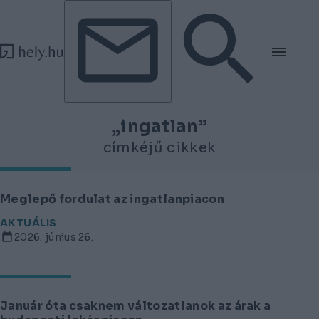
Tovább a tartalomhoz
Tovább a lábléchez
„ingatlan”
címkéjű cikkek
Meglepő fordulat az ingatlanpiacon
AKTUÁLIS
2026. június 26.
Január óta csaknem változatlanok az árak a