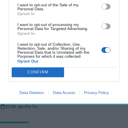
AKTUÁLIS
I want to opt-out of the Sale of my
Personal Data.
2026. április 21.
Opted In
I want to opt-out of processing my
Personal Data for Targeted Advertising.
Opted In
Budapesti lakáspiac: ennyi most a medián
bérleti díj
I want to opt-out of Collection, Use,
Retention, Sale, and/or Sharing of my
AKTUÁLIS
Personal Data that Is Unrelated with the
Purposes for which it was collected.
2026. április 15.
Opted Out
CONFIRM
Zárul az olló a régiós fővárosok lakásárai
tekintetében
Data Deletion
Data Access
Privacy Policy
AKTUÁLIS
2026. április 14.