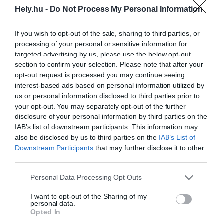
Hely.hu -
Do Not Process My Personal Information
Lenézett betondzsungel vagy tuti
befektetés: mihez kezd a világ a panelekkel?
If you wish to opt-out of the sale, sharing to third parties, or
AGÓRA
processing of your personal or sensitive information for
2026. április 28.
targeted advertising by us, please use the below opt-out
section to confirm your selection. Please note that after your
opt-out request is processed you may continue seeing
interest-based ads based on personal information utilized by
us or personal information disclosed to third parties prior to
Új lakás Budapesten 40 millióért? – Ezek
most a legolcsóbb és legdrágább új építésű
your opt-out. You may separately opt-out of the further
ingatlanok a fővárosban
disclosure of your personal information by third parties on the
IAB’s list of downstream participants. This information may
ÉPÍTKEZŐ
also be disclosed by us to third parties on the
IAB’s List of
2026. április 28.
Downstream Participants
that may further disclose it to other
third parties.
Personal Data Processing Opt Outs
Márciusban gyorsult a lakásárak
I want to opt-out of the Sharing of my
emelkedése, de hamarosan lassulhat a
personal data.
tempó
Opted In