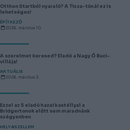
Otthon Startból nyaraló? A Tisza-tónál ez is
lehetséges!
ÉPÍTKEZŐ
2026. március 10.
A szerelmet keresed? Eladó a Nagy Ő Buci-
villája!
AKTUÁLIS
2026. március 3.
Ezzel az 5 eladó hazai kastéllyal a
Bridgertonok előtt sem maradnánk
szégyenben
HELY&SZELLEM