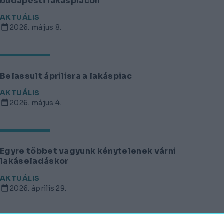
budapesti lakáspiacon
AKTUÁLIS
2026. május 8.
Belassult áprilisra a lakáspiac
AKTUÁLIS
2026. május 4.
Egyre többet vagyunk kénytelenek várni
lakáseladáskor
AKTUÁLIS
2026. április 29.