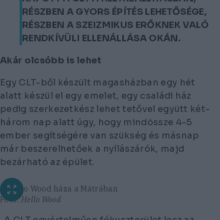
RÉSZBEN A GYORS ÉPÍTÉS LEHETŐSÉGE,
RÉSZBEN A SZEIZMIKUS ERŐKNEK VALÓ
RENDKÍVÜLI ELLENÁLLÁSA OKÁN.
Akár olcsóbb is lehet
Egy CLT-ből készült magasházban egy hét
alatt készül el egy emelet, egy családi ház
pedig szerkezetkész lehet tetővel együtt két-
három nap alatt úgy, hogy mindössze 4-5
ember segítségére van szükség és másnap
már beszerelhetőek a nyílászárók, majd
bezárható az épület.
A Hello Wood háza a Mátrában
Fotó:
Hello Wood
„A CLT egyértelműen fókuszterület lesz az