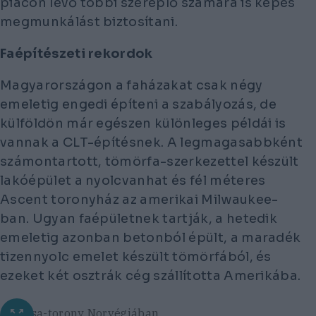
piacon lévő többi szereplő számára is képes
megmunkálást biztosítani.
Faépítészeti rekordok
Magyarországon a faházakat csak négy
emeletig engedi építeni a szabályozás, de
külföldön már egészen különleges példái is
vannak a CLT-építésnek. A legmagasabbként
számontartott, tömörfa-szerkezettel készült
lakóépület a nyolcvanhat és fél méteres
Ascent toronyház az amerikai Milwaukee-
ban. Ugyan faépületnek tartják, a hetedik
emeletig azonban betonból épült, a maradék
tizennyolc emelet készült tömörfából, és
ezeket két osztrák cég szállította Amerikába.
A Mjösa-torony Norvégiában