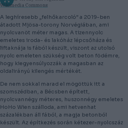
Wikimedia Commons
A leghíresebb „felhőkarcoló” a 2019-ben
átadott Mjösa-torony Norvégiában, ami
nyolcvanöt méter magas. A tizennyolc
emeletes iroda- és lakóház lépcsőháza és
liftaknája is fából készült, viszont az utolsó
nyolc emeleten szükség volt beton födémre,
hogy kiegyensúlyozzák a magasban az
oldalirányú kilengés mértékét.
De nem sokkal marad el mögöttük itt a
szomszédban, a Bécsben épített,
nyolcvannégy méteres, huszonnégy emeletes
HoHo Wien szálloda, ami hetvenhat
százalékban áll fából, a magja betonból
készült. Az építkezés során kétezer-nyolcszáz