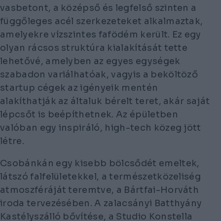
vasbetont, a középső és legfelső szinten a
függőleges acél szerkezeteket alkalmaztak,
amelyekre vízszintes fafödém került. Ez egy
olyan rácsos struktúra kialakítását tette
lehetővé, amelyben az egyes egységek
szabadon variálhatóak, vagyis a beköltöző
startup cégek az igényeik mentén
alakíthatják az általuk bérelt teret, akár saját
lépcsőt is beépíthetnek. Az épületben
valóban egy inspiráló, high-tech közeg jött
létre.
Csobánkán egy kisebb bölcsődét emeltek,
látszó falfelületekkel, a természetközeliség
atmoszféráját teremtve, a Bártfai-Horváth
iroda tervezésében. A zalacsányi Batthyány
Kastélyszálló bővítése, a Studio Konstella