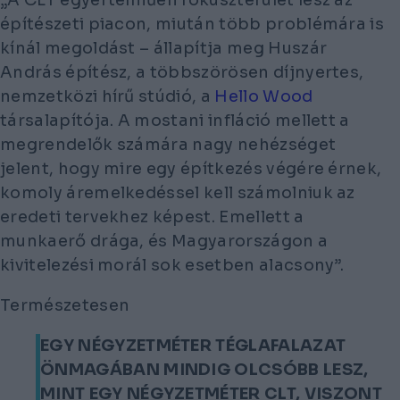
építészeti piacon, miután több problémára is
kínál megoldást – állapítja meg Huszár
András építész, a többszörösen díjnyertes,
nemzetközi hírű stúdió, a
Hello Wood
társalapítója. A mostani infláció mellett a
megrendelők számára nagy nehézséget
jelent, hogy mire egy építkezés végére érnek,
komoly áremelkedéssel kell számolniuk az
eredeti tervekhez képest. Emellett a
munkaerő drága, és Magyarországon a
kivitelezési morál sok esetben alacsony”.
Természetesen
EGY NÉGYZETMÉTER TÉGLAFALAZAT
ÖNMAGÁBAN MINDIG OLCSÓBB LESZ,
MINT EGY NÉGYZETMÉTER CLT, VISZONT