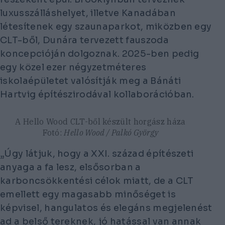
luxusszálláshelyet, illetve Kanadában
létesítenek egy szaunaparkot, miközben egy
CLT-ből, Dunára tervezett fauszoda
koncepcióján dolgoznak. 2025-ben pedig
egy közel ezer négyzetméteres
iskolaépületet valósítják meg a Bánáti
Hartvig építészirodával kollaborációban.
A Hello Wood CLT-ből készült horgász háza
Fotó:
Hello Wood / Palkó György
„Úgy látjuk, hogy a XXI. század építészeti
anyaga a fa lesz, elsősorban a
karboncsökkentési célok miatt, de a CLT
emellett egy magasabb minőséget is
képvisel, hangulatos és elegáns megjelenést
ad a belső tereknek, jó hatással van annak