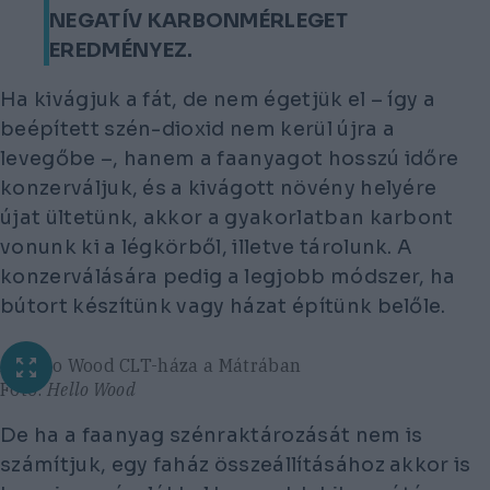
NEGATÍV KARBONMÉRLEGET
EREDMÉNYEZ.
Ha kivágjuk a fát, de nem égetjük el – így a
beépített szén-dioxid nem kerül újra a
levegőbe –, hanem a faanyagot hosszú időre
konzerváljuk, és a kivágott növény helyére
újat ültetünk, akkor a gyakorlatban karbont
vonunk ki a légkörből, illetve tárolunk. A
konzerválására pedig a legjobb módszer, ha
bútort készítünk vagy házat építünk belőle.
A Hello Wood CLT-háza a Mátrában
Fotó:
Hello Wood
De ha a faanyag szénraktározását nem is
számítjuk, egy faház összeállításához akkor is