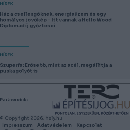
HÍREK
Ház a csellengőknek, energiaüzem és egy
homályos jövőkép – Itt vannak a Hello Wood
Diplomadíj győztesei
HÍREK
Szuperfa: Erősebb, mint az acél, megállítja a
puskagolyót is
Lábléc
Partnereink:
© Copyright 2026. hely.hu
Lábléc
Impresszum
Adatvédelem
Kapcsolat
menü