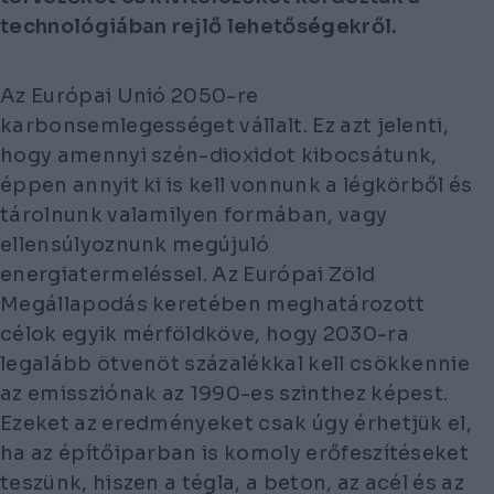
technológiában rejlő lehetőségekről.
Az Európai Unió 2050-re
karbonsemlegességet vállalt. Ez azt jelenti,
hogy amennyi szén-dioxidot kibocsátunk,
éppen annyit ki is kell vonnunk a légkörből és
tárolnunk valamilyen formában, vagy
ellensúlyoznunk megújuló
energiatermeléssel. Az Európai Zöld
Megállapodás keretében meghatározott
célok egyik mérföldköve, hogy 2030-ra
legalább ötvenöt százalékkal kell csökkennie
az emissziónak az 1990-es szinthez képest.
Ezeket az eredményeket csak úgy érhetjük el,
ha az építőiparban is komoly erőfeszítéseket
teszünk, hiszen a tégla, a beton, az acél és az