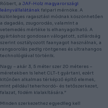
Róbert, a
JAF-Holz magyarországi
leányvállalátának
faipari mérnöke. A
különleges ragasztási módnak köszönhetően
a dagadás, zsugorodás, valamint a
vetemedés mértéke is elhanyagolható. A
gyártáshoz gondosan válogatott, szilárdság
szerint osztályozott faanyagot használnak, a
rangsorolás pedig röntgenes és ultrahangos
technológiával történik.
Nagy – akár 3, 5 méter szer 20 méteres –
méretekben is lehet CLT-t gyártani, ezért
kitűnően alkalmas térképző építő elemek,
mint például teherhordó- és tetőszerkezet,
falazat, födém kialakítására.”
Minden szerkezethez egyedileg kell