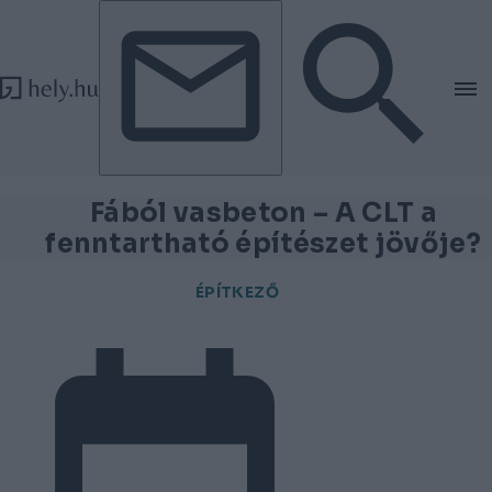
Tovább a tartalomhoz
Tovább a lábléchez
Fából vasbeton – A CLT a
fenntartható építészet jövője?
ÉPÍTKEZŐ