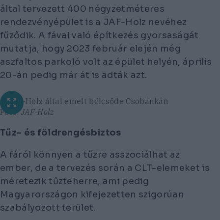
által tervezett 400 négyzetméteres
rendezvényépület is a JAF-Holz nevéhez
fűződik. A fával való építkezés gyorsaságát
mutatja, hogy 2023 február elején még
aszfaltos parkoló volt az épület helyén, április
20-án pedig már át is adták azt.
A JAF-Holz által emelt bölcsőde Csobánkán
Fotó:
JAF-Holz
Tűz- és földrengésbiztos
A fáról könnyen a tűzre asszociálhat az
ember, de a tervezés során a CLT-elemeket is
méretezik tűzteherre, ami pedig
Magyarországon kifejezetten szigorúan
szabályozott terület.