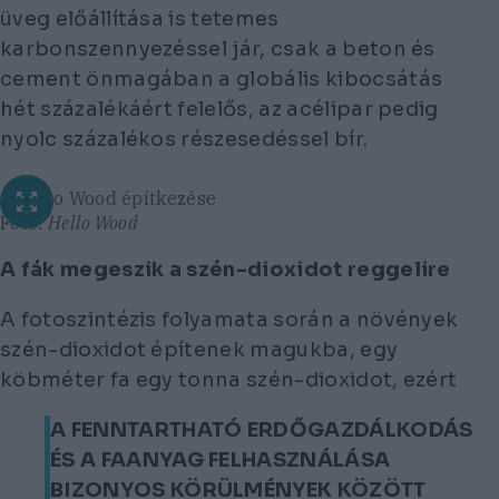
üveg előállítása is tetemes
karbonszennyezéssel jár, csak a beton és
cement önmagában a globális kibocsátás
hét százalékáért felelős, az acélipar pedig
nyolc százalékos részesedéssel bír.
A Hello Wood építkezése
Fotó:
Hello Wood
A fák megeszik a szén-dioxidot reggelire
A fotoszintézis folyamata során a növények
szén-dioxidot építenek magukba, egy
köbméter fa egy tonna szén-dioxidot, ezért
A FENNTARTHATÓ ERDŐGAZDÁLKODÁS
ÉS A FAANYAG FELHASZNÁLÁSA
BIZONYOS KÖRÜLMÉNYEK KÖZÖTT