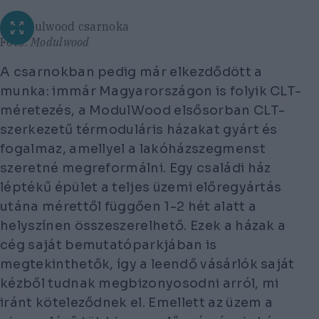
A Modulwood csarnoka
Fotó:
Modulwood
A csarnokban pedig már elkezdődött a
munka: immár Magyarországon is folyik CLT-
méretezés, a ModulWood elsősorban CLT-
szerkezetű térmoduláris házakat gyárt és
fogalmaz, amellyel a lakóházszegmenst
szeretné megreformálni. Egy családi ház
léptékű épület a teljes üzemi előregyártás
utána mérettől függően 1-2 hét alatt a
helyszínen összeszerelhető. Ezek a házak a
cég saját bemutatóparkjában is
megtekinthetők, így a leendő vásárlók saját
kézből tudnak megbizonyosodni arról, mi
iránt köteleződnek el. Emellett az üzem a