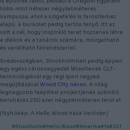
is épülnek fából, például a Oregoni Egyetem
több mint hétezer négyzetméteres
kampusza, ahol a szigetelés is farostlemez
alapú, a burkolat pedig tartós fenyő. Itt az
volt a cél, hogy inspiráló teret hozzanak létre
a diákok és a tanárok számára, mozgatható
és variálható falrendszerrel.
Svédországban, Stockholmban pedig éppen
egy egész városnegyedet létesítenek CLT-
technológiával egy régi ipari negyed
megújításával
Wood City néven
. A világ
legnagyobb faépítési projektjének számító
beruházás 250 ezer négyzetméteren terül el.
(Nyitókép: A Hello Wood háza Verőcén)
Stockholm
Hello Wood
Amerika
fa
CLT