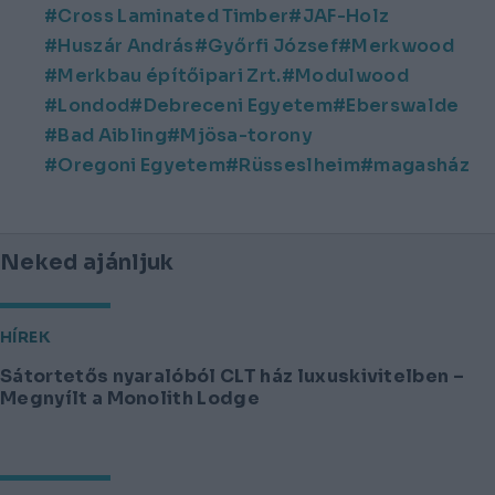
Cross Laminated Timber
JAF-Holz
Huszár András
Győrfi József
Merkwood
Merkbau építőipari Zrt.
Modulwood
Londod
Debreceni Egyetem
Eberswalde
Bad Aibling
Mjösa-torony
Oregoni Egyetem
Rüsseslheim
magasház
Neked ajánljuk
HÍREK
Sátortetős nyaralóból CLT ház luxuskivitelben –
Megnyílt a Monolith Lodge