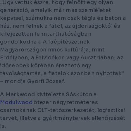
„Úgy vettük észre, hogy felnőtt egy olyan
generáció, amelyik már más szemléletet
képvisel, számukra nem csak tégla és beton a
ház, nem félnek a fától, az újdonságoktól és
kifejezetten fenntarthatóságban
gondolkodnak. A faépítészetnek
Magyarországon nincs kultúrája, mint
Erdélyben, a Felvidéken vagy Ausztriában, az
idősebbek körében érezhető egy
távolságtartás, a fiatalok azonban nyitottak”
– mondja Györfi József.
A Merkwood kivitelezte Sóskúton a
Modulwood
ötezer négyzetméteres
csarnokának CLT-tetőszerkezetét, logisztikai
tervét, illetve a gyártmánytervek ellenőrzését
is.