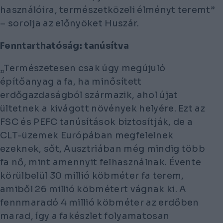
használóira, természetközeli élményt teremt”
– sorolja az előnyöket Huszár.
Fenntarthatóság: tanúsítva
„Természetesen csak úgy megújuló
építőanyag a fa, ha minősített
erdőgazdaságból származik, ahol újat
ültetnek a kivágott növények helyére. Ezt az
FSC és PEFC tanúsítások biztosítják, de a
CLT-üzemek Európában megfelelnek
ezeknek, sőt, Ausztriában még mindig több
fa nő, mint amennyit felhasználnak. Évente
körülbelül 30 millió köbméter fa terem,
amiből 26 millió köbmétert vágnak ki. A
fennmaradó 4 millió köbméter az erdőben
marad, így a fakészlet folyamatosan