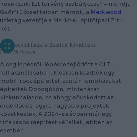
növekszik. Ezt törvény szabályozza” – mondja
Győrfi József faipari mérnök, a
Merkwood
üzletág vezetője a Merkbau építőipari Zrt-
nél.
A Merkwood házai a Balaton-felvidéken
Fotó:
Merkwood
A cég lépésről-lépésre fejlődött a CLT
felhasználásában. Kicsiben kezdték egy
mobil irodaépülettel, azután lombházakat
építettek Dobogókőn, mintaházat
Kiskunhalason, és ahogy növekedett az
érdeklődés, egyre nagyobb projektek
következtek. A 2024-es évben már egy
tízlakásos ráépítést vállaltak, ebben az
esetben