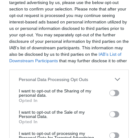
targeted advertising by us, please use the below opt-out
„Az igényekre reagálva
section to confirm your selection. Please note that after your
opt-out request is processed you may continue seeing
EGY OLYAN KONSTRUKCIÓT KÍNÁLUNK A
interest-based ads based on personal information utilized by
MEGRENDELŐKNEK, AMELYNEK SORÁN
us or personal information disclosed to third parties prior to
MÁR A TERVEZÉSI FÁZISBAN FIXÁLJUK A
your opt-out. You may separately opt-out of the further
disclosure of your personal information by third parties on the
KULCSRAKÉSZ ÁLLAPOT BEKERÜLÉSI
IAB’s list of downstream participants. This information may
KÖLTSÉGÉT, ÉS EHHEZ VÉGIG TARTJUK IS
also be disclosed by us to third parties on the
IAB’s List of
MAGUNKAT,
Downstream Participants
that may further disclose it to other
third parties.
így nincsenek meglepetések, nem változik az
Personal Data Processing Opt Outs
ár. Megtervezünk a szaniterekig és a
villanykapcsolókig mindent,
I want to opt-out of the Sharing of my
personal data.
engedélyeztetjük és mi is kivitelezzük. A
Opted In
tervezéstől az átadásig négy-hat hónap alatt
I want to opt-out of the Sale of my
végigvisszük egy családi ház projektjét, és ez
Personal Data.
Opted In
egyedi tervezésre vonatkozik, tehát nem egy
mintaház legyártására” – vázolja új
I want to opt-out of processing my
Personal Data for Targeted Advertising.