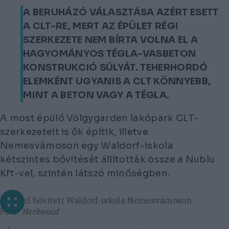
A BERUHÁZÓ VÁLASZTÁSA AZÉRT ESETT
A CLT-RE, MERT AZ ÉPÜLET RÉGI
SZERKEZETE NEM BÍRTA VOLNA EL A
HAGYOMÁNYOS TÉGLA-VASBETON
KONSTRUKCIÓ SÚLYÁT. TEHERHORDÓ
ELEMKÉNT UGYANIS A CLT KÖNNYEBB,
MINT A BETON VAGY A TÉGLA.
A most épülő Völgygarden lakópark CLT-
szerkezeteit is ők építik, illetve
Nemesvámoson egy Waldorf-iskola
kétszintes bővítését állították össze a Nublu
Kft-vel, szintén látszó minőségben.
CLT-vel bővített Waldorf-iskola Nemesvámoson
Fotó:
Merkwood