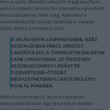
tonna szén-dioxidot sikerült megtakarítani,
ami körülbelül húszmillió kilométernyi autóút
kibocsátásának felel meg. Ráadásul a
szerkezetépítő csapat vezetője a magyar
Sallér Bálint ácsmester volt.
A VILÁG EGYIK LEGMAGASABB, SZÁZ
SZÁZALÉKBAN FÁBÓL KÉSZÜLT
LAKÓÉPÜLETE, A TÍZEMELETES DALSTON
LANE LONDONBAN. EZ ÖSSZESEN
SZÁZHUSZONEGY LAKÁST ÉS
TIZENKÉTEZER-ÖTSZÁZ
NÉGYZETMÉTERNYI LAKÓTERÜLETET
FOGLAL MAGÁBA.
Metróvonalra épült, ahová vasbeton
szerkezetből csak egy jelentősen kisebb