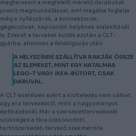
megtervezni a megfelelő méretű darabokat
precíz megmunkálással, ami magába foglalja
még a nyílászárók, a konnektorok,
gégecsövek, kapcsolók helyének kialakítását
is. Ezeket a terveket küldik ezután a CLT-
gyárba, ahonnan a feldolgozás után
A HELYSZÍNRE SZÁLLÍTVA RAKJÁK ÖSSZE
AZ ELEMEKET, MINT EGY HATALMAS
LEGO-T VAGY IKEA-BÚTORT, CSAK
DARUVAL.
A CLT esetében ezért a kivitelezés nem válhat
úgy el a tervezéstől, mint a hagyományos
építkezésnél. Már a szerkezettervezésnél
szükséges a fára szakosodott
tartószerkezet-tervező szakmérnök