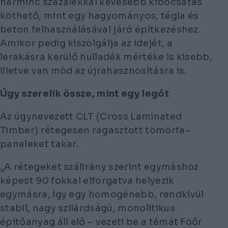
harminc százalékkal kevesebb kibocsátás
köthető, mint egy hagyományos, tégla és
beton felhasználásával járó építkezéshez.
Amikor pedig kiszolgálja az idejét, a
lerakásra kerülő hulladék mértéke is kisebb,
illetve van mód az újrahasznosításra is.
Úgy szerelik össze, mint egy legót
Az úgynevezett CLT (Cross Laminated
Timber) rétegesen ragasztott tömörfa-
paneleket takar.
„A rétegeket szálirány szerint egymáshoz
képest 90 fokkal elforgatva helyezik
egymásra, így egy homogénebb, rendkívül
stabil, nagy szilárdságú, monolitikus
építőanyag áll elő – vezeti be a témát Föőr