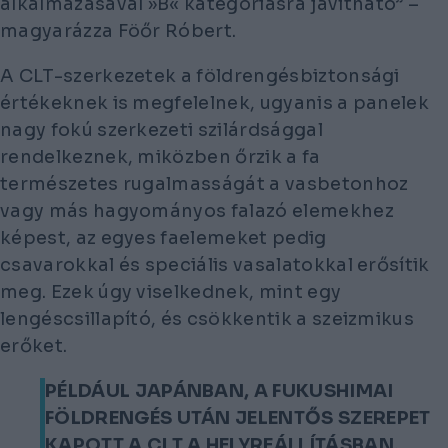
alkalmazásával
»
B
«
kategóriásra javítható” –
magyarázza Föőr Róbert.
A CLT-szerkezetek a földrengésbiztonsági
értékeknek is megfelelnek, ugyanis a panelek
nagy fokú szerkezeti szilárdsággal
rendelkeznek, miközben őrzik a fa
természetes rugalmasságát a vasbetonhoz
vagy más hagyományos falazó elemekhez
képest, az egyes faelemeket pedig
csavarokkal és speciális vasalatokkal erősítik
meg. Ezek úgy viselkednek, mint egy
lengéscsillapító, és csökkentik a szeizmikus
erőket.
PÉLDÁUL JAPÁNBAN, A FUKUSHIMAI
FÖLDRENGÉS UTÁN JELENTŐS SZEREPET
KAPOTT A CLT A HELYREÁLLÍTÁSBAN,