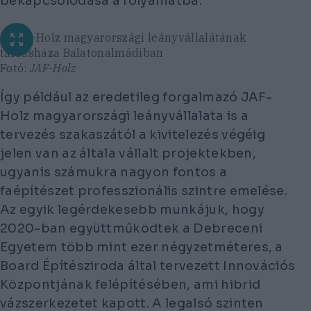
bekapcsolódása a folyamatba.
A JAF-Holz magyarországi leányvállalátának
társasháza Balatonalmádiban
Fotó:
JAF-Holz
Így például az eredetileg forgalmazó JAF-
Holz magyarországi leányvállalata is a
tervezés szakaszától a kivitelezés végéig
jelen van az általa vállalt projektekben,
ugyanis számukra nagyon fontos a
faépítészet professzionális szintre emelése.
Az egyik legérdekesebb munkájuk, hogy
2020-ban együttműködtek a Debreceni
Egyetem több mint ezer négyzetméteres, a
Board Építésziroda által tervezett Innovációs
Központjának felépítésében, ami hibrid
vázszerkezetet kapott. A legalsó szinten