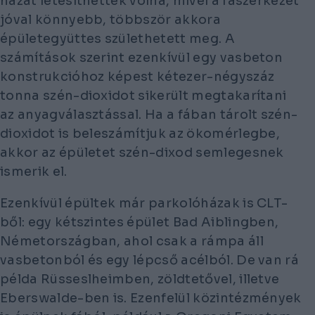
házat létesíthettek volna, mivel a faszerkezet
jóval könnyebb, többször akkora
épületegyüttes születhetett meg. A
számítások szerint ezenkívül egy vasbeton
konstrukcióhoz képest kétezer-négyszáz
tonna szén-dioxidot sikerült megtakarítani
az anyagválasztással. Ha a fában tárolt szén-
dioxidot is beleszámítjuk az ökomérlegbe,
akkor az épületet szén-dixod semlegesnek
ismerik el.
Ezenkívül épültek már parkolóházak is CLT-
ből: egy kétszintes épület Bad Aiblingben,
Németországban, ahol csak a rámpa áll
vasbetonból és egy lépcső acélból. De van rá
példa Rüsseslheimben, zöldtetővel, illetve
Eberswalde-ben is. Ezenfelül közintézmények