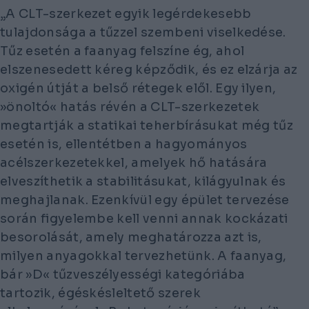
„A CLT-szerkezet egyik legérdekesebb
tulajdonsága a tűzzel szembeni viselkedése.
Tűz esetén a faanyag felszíne ég, ahol
elszenesedett kéreg képződik, és ez elzárja az
oxigén útját a belső rétegek elől. Egy ilyen,
»
önoltó
«
hatás révén a CLT-szerkezetek
megtartják a statikai teherbírásukat még tűz
esetén is, ellentétben a hagyományos
acélszerkezetekkel, amelyek hő hatására
elveszíthetik a stabilitásukat, kilágyulnak és
meghajlanak. Ezenkívül egy épület tervezése
során figyelembe kell venni annak kockázati
besorolását, amely meghatározza azt is,
milyen anyagokkal tervezhetünk. A faanyag,
bár
»
D
«
tűzveszélyességi kategóriába
tartozik, égéskésleltető szerek