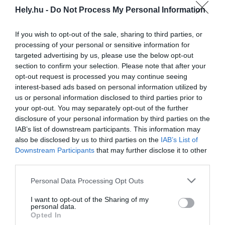
Magyar innováció a Domus 2025-ös
Sikerlistáján!
Hely.hu -
Do Not Process My Personal Information
AKTUÁLIS
If you wish to opt-out of the sale, sharing to third parties, or
2025. december 21.
processing of your personal or sensitive information for
targeted advertising by us, please use the below opt-out
section to confirm your selection. Please note that after your
opt-out request is processed you may continue seeing
Sátortetős nyaralóból CLT ház
interest-based ads based on personal information utilized by
luxuskivitelben – Megnyílt a Monolith Lodge
us or personal information disclosed to third parties prior to
your opt-out. You may separately opt-out of the further
HELY&SZELLEM
disclosure of your personal information by third parties on the
2025. november 6.
IAB’s list of downstream participants. This information may
also be disclosed by us to third parties on the
IAB’s List of
Downstream Participants
that may further disclose it to other
third parties.
Ház a csellengőknek, energiaüzem és egy
Personal Data Processing Opt Outs
homályos jövőkép – Itt vannak a Hello Wood
Diplomadíj győztesei
I want to opt-out of the Sharing of my
personal data.
AGÓRA
Opted In
2025. november 5.