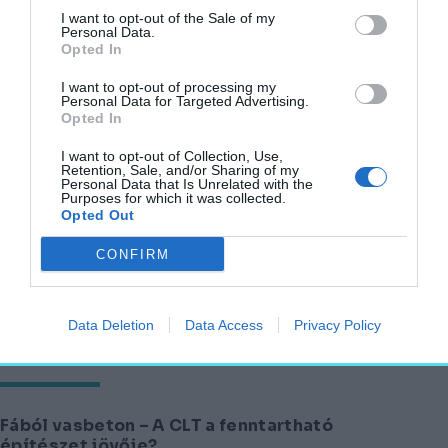
I want to opt-out of the Sale of my
Personal Data.
Opted In
Szuperfa: Erősebb, mint az acél, megállítja a
I want to opt-out of processing my
Personal Data for Targeted Advertising.
puskagolyót is
Opted In
AGÓRA
I want to opt-out of Collection, Use,
2025. augusztus 11.
Retention, Sale, and/or Sharing of my
Personal Data that Is Unrelated with the
Purposes for which it was collected.
Opted Out
15 perces város, kenderház, passzívház – Mi
CONFIRM
mit jelent?
AGÓRA
Data Deletion
Data Access
Privacy Policy
2025. január 23.
Fából vasbeton – A CLT a fenntartható
építészet jövője?