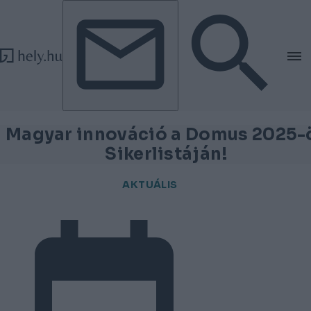
Tovább a tartalomhoz
Tovább a lábléchez
Magyar innováció a Domus 2025-
Sikerlistáján!
AKTUÁLIS