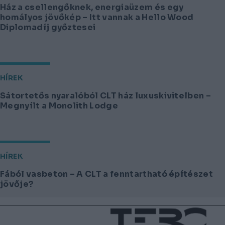
Ház a csellengőknek, energiaüzem és egy
homályos jövőkép – Itt vannak a Hello Wood
Diplomadíj győztesei
HÍREK
Sátortetős nyaralóból CLT ház luxuskivitelben –
Megnyílt a Monolith Lodge
HÍREK
Fából vasbeton – A CLT a fenntartható építészet
jövője?
Lábléc