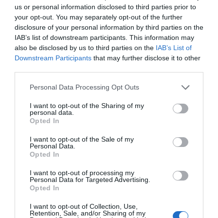
us or personal information disclosed to third parties prior to
A kavics esztétikája egyszerre organikus és
your opt-out. You may separately opt-out of the further
futurisztikus, fa- és épületerdőben is otthonos
disclosure of your personal information by third parties on the
Fotó:
Hello Wood
IAB’s list of downstream participants. This information may
also be disclosed by us to third parties on the
IAB’s List of
A kabinok tehát nemcsak egy erdei tisztás,
Downstream Participants
that may further disclose it to other
third parties.
de egy nagyváros környezetébe is
beleillenek: 2025 májusában például egy
Personal Data Processing Opt Outs
brooklyni szórakozóhely tetejére installáltak
I want to opt-out of the Sharing of my
öt PEBL Grandot, amik nemrég GOLD díjat (I.)
personal data.
Opted In
nyertek a nemzetközi IDA Awards versenyen,
a
Architecture Project Development -
I want to opt-out of the Sale of my
Personal Data.
Hospitality
kategóriában.
Opted In
Az elismerés bizonyítéka annak, hogy a
I want to opt-out of processing my
Personal Data for Targeted Advertising.
magyar design és építészeti innováció ma
Opted In
már a globális élvonalban játszik.
I want to opt-out of Collection, Use,
Retention, Sale, and/or Sharing of my