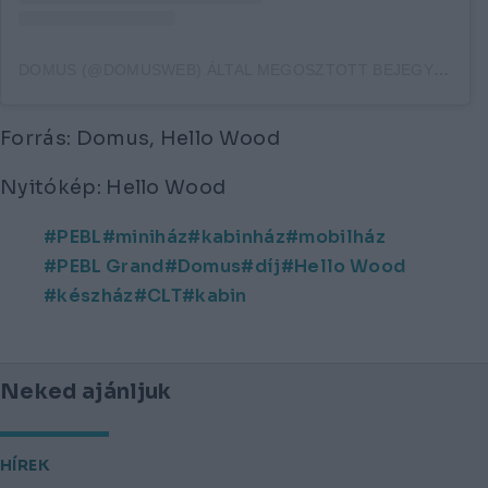
DOMUS (@DOMUSWEB) ÁLTAL MEGOSZTOTT BEJEGYZÉS
Forrás: Domus, Hello Wood
Nyitókép: Hello Wood
PEBL
miniház
kabinház
mobilház
PEBL Grand
Domus
díj
Hello Wood
készház
CLT
kabin
Neked ajánljuk
HÍREK