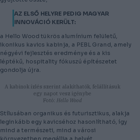
AZ ELSŐ HELYRE PEDIG MAGYAR
INNOVÁCIÓ KERÜLT:
a Hello Wood tükrös alumínium felületű,
ikonikus kavics kabinja, a PEBL Grand, amely
négyévi fejlesztés eredménye és a kis
léptékű, hospitality fókuszú építészetet
gondolja újra.
A kabinok ízlés szerint alakíthatók, felállításuk
egy napot vesz igénybe
Fotó:
Hello Wood
Stílusában organikus és futurisztikus, alakja
leginkább egy kavicséhoz hasonlítható, így
mind a természeti, mind a városi
környezetben megállja a helyét.