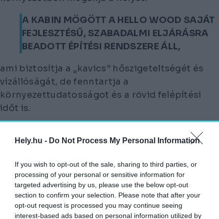
A KABIN MÖGÖTT A HELLO WOOD SAJÁT
FEJLESZTÉSŰ, SZABADALMI ELJÁRÁSRA
BEADOTT ÉPÍTÉSI RENDSZERE ÁLL,
ami biztosítja a „kavics” hőszigeteltségét és
vízállóságát, de fenntartja a
környezettudatosságot és a rövid felépítési
időt is.
A Hello Wood nagy hangsúlyt fektetett a
Hely.hu -
Do Not Process My Personal Information
személyre szabhatóságra is, teljes
mértékben alkalmazkodik a megrendelői
If you wish to opt-out of the sale, sharing to third parties, or
igényeknek, belefér egy king-size méretű
processing of your personal or sensitive information for
ágy, érkező, konyha, fürdőszoba, panorámás
targeted advertising by us, please use the below opt-out
infraszauna is, de akár bővíthető további
section to confirm your selection. Please note that after your
opt-out request is processed you may continue seeing
PEBL-egységekkel is.
interest-based ads based on personal information utilized by