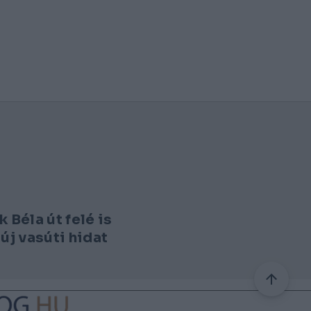
 Béla út felé is
 új vasúti hidat