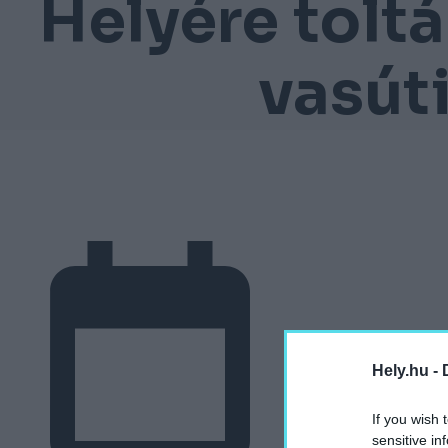
Helyére tolt
vasúti
Hely.hu -
If you wish 
sensitive in