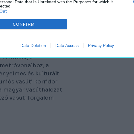
ersonal Data that Is Unrelated with the Purposes for which it
lected.
Out
 Az új vágányok
CONFIRM
lekedést, a
0 ezer gépjármű
Data Deletion
Data Access
Privacy Policy
étesítenek, a
 metróvonalhoz, a
nyelmes és kulturált
uniós vasúti korridor
 a magyar vasúthálózat
ező vasúti forgalom