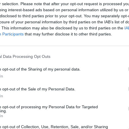
r selection. Please note that after your opt-out request is processed y
eing interest-based ads based on personal information utilized by us or
disclosed to third parties prior to your opt-out. You may separately opt-
losure of your personal information by third parties on the IAB’s list of
. This information may also be disclosed by us to third parties on the
IA
Participants
that may further disclose it to other third parties.
z érkezett.
ött a helyére tolták a
l Data Processing Opt Outs
projekt során Ferencváros
o opt-out of the Sharing of my personal data.
felújítják a vasúti
In
unától egészen a budai
o opt-out of the Sale of my Personal Data.
In
as, tíz-tizenhét tonna
z összesen 250 tonnás
to opt-out of processing my Personal Data for Targeted
ing.
In
EJLESZTÉSE CSÖKKENTI A
o opt-out of Collection, Use, Retention, Sale, and/or Sharing