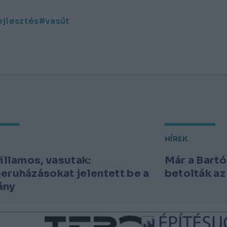
ejlesztés
vasút
HÍREK
villamos, vasutak:
Már a Bartók
eruházásokat jelentett be a
betolták az
ány