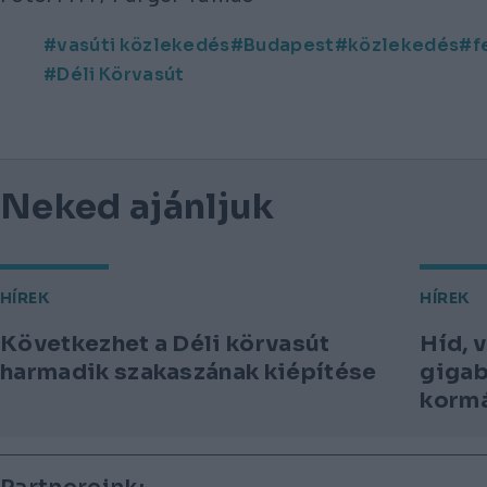
vasúti közlekedés
Budapest
közlekedés
f
Déli Körvasút
Neked ajánljuk
HÍREK
HÍREK
Következhet a Déli körvasút
Híd, 
harmadik szakaszának kiépítése
gigab
korm
Lábléc