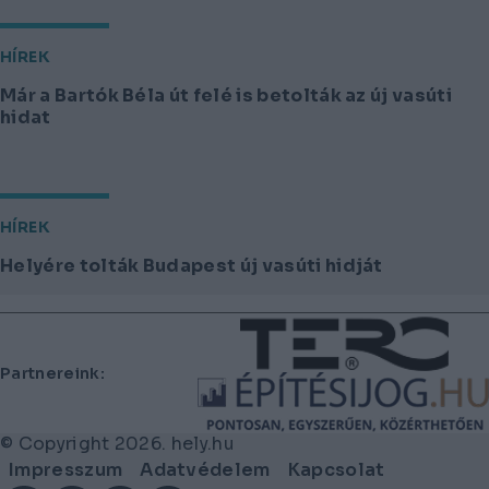
HÍREK
Már a Bartók Béla út felé is betolták az új vasúti
hidat
HÍREK
Helyére tolták Budapest új vasúti hidját
Lábléc
Partnereink:
© Copyright 2026. hely.hu
Lábléc
Impresszum
Adatvédelem
Kapcsolat
menü