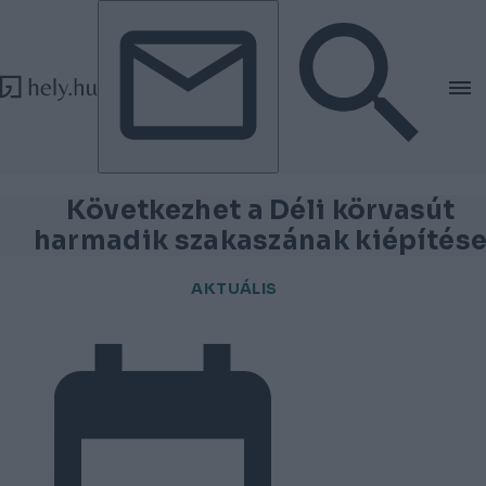
Tovább a tartalomhoz
Tovább a lábléchez
Következhet a Déli körvasút
harmadik szakaszának kiépítés
AKTUÁLIS