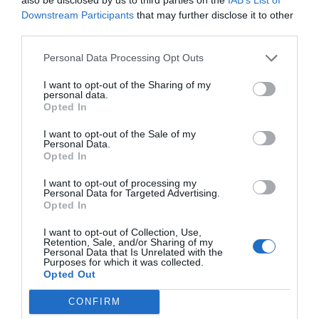
Downstream Participants
that may further disclose it to other
third parties.
Personal Data Processing Opt Outs
I want to opt-out of the Sharing of my
personal data.
Opted In
I want to opt-out of the Sale of my
Personal Data.
Opted In
I want to opt-out of processing my
Personal Data for Targeted Advertising.
Opted In
Helyére tolták Budapest új
I want to opt-out of Collection, Use,
vasúti hidját
Retention, Sale, and/or Sharing of my
Personal Data that Is Unrelated with the
Purposes for which it was collected.
Áprilisban a Déli Körvasút fejlesztése
Opted Out
újabb mérföldkőhöz érkezett.
CONFIRM