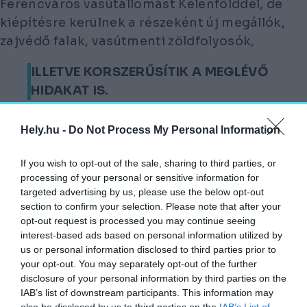
Ferencváros vasútállomást Kelenfölddel, de
kiépítésre kerülnek a részeként új megállók,
zajvédő falak, vasútmenti zöldfolyosók,
ILLETVE KORSZERŰSÍTIK A MEGLÉVŐ
HIDAKAT IS.
A pénzügyi fedezet nem ismert, de az igen,
Hely.hu -
Do Not Process My Personal Information
hogy a tendert megnyerő kivitelezőnek 44
hónap áll majd rendelkezésére a munka
If you wish to opt-out of the sale, sharing to third parties, or
elvégzésére. Hogy ki lesz a győztes, az 2026.
processing of your personal or sensitive information for
targeted advertising by us, please use the below opt-out
február 16-án derül majd ki.
section to confirm your selection. Please note that after your
opt-out request is processed you may continue seeing
interest-based ads based on personal information utilized by
us or personal information disclosed to third parties prior to
your opt-out. You may separately opt-out of the further
disclosure of your personal information by third parties on the
IAB’s list of downstream participants. This information may
also be disclosed by us to third parties on the
IAB’s List of