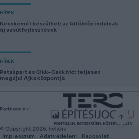
HÍREK
Kecskemét készülhet: az Alföldön indulnak
új vasútfejlesztések
HÍREK
Patakpart és Cikk-Cakk híd: teljesen
megújul Ajka központja
Lábléc
Partnereink:
© Copyright 2026. hely.hu
Lábléc
Impresszum
Adatvédelem
Kapcsolat