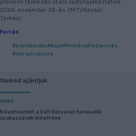
plenáris találkozó utáni sajtótájékoztatón
2024. november 28-án. (MTI/Kacsúr
Tamás)
Forrás
közlekedés
Baja
Mohács
fejlesztés
infrastruktúra
Neked ajánljuk
HÍREK
Következhet a Déli körvasút harmadik
szakaszának kiépítése