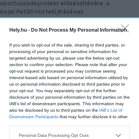
sportuszodaprojekt előkészítésére, a
bajai Petőfi híd felújításának
előkészítésére, és az 51-es és 53-as főút
között az M9-es gyorsforgalmi út
Hely.hu -
Do Not Process My Personal Information
terveinek kidolgozására.
If you wish to opt-out of the sale, sharing to third parties, or
Új teherforgalmi határátkelő és ehhez
processing of your personal or sensitive information for
targeted advertising by us, please use the below opt-out
kapcsolódó gyorsforgalmi út épülhet a
section to confirm your selection. Please note that after your
közeli Tompánál.
opt-out request is processed you may continue seeing
interest-based ads based on personal information utilized by
A minisztérium 2025. január 1-jétől gyors
us or personal information disclosed to third parties prior to
autóbuszjáratot indít Baja és Budapest
your opt-out. You may separately opt-out of the further
disclosure of your personal information by third parties on the
között.
IAB’s list of downstream participants. This information may
also be disclosed by us to third parties on the
IAB’s List of
Mohácson a tervezett Duna-hídhoz és az
Downstream Participants
that may further disclose it to other
ahhoz kapcsolódó úthálózathoz kötődnek
third parties.
fejlesztések, de fejlesztik az M60-as Pécs
Personal Data Processing Opt Outs
és Szigetvár közötti szakaszát, és a