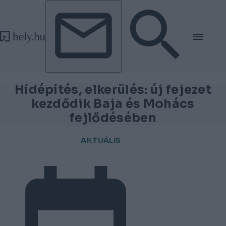
Tovább a tartalomhoz
Tovább a lábléchez
Hídépítés, elkerülés: új fejezet
kezdődik Baja és Mohács
fejlődésében
AKTUÁLIS