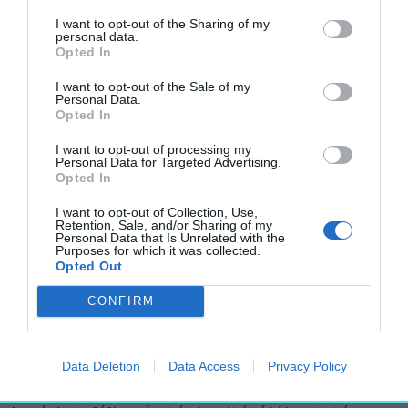
nemzetközi határkikötőt, és előkészítik
I want to opt-out of the Sharing of my
personal data.
Villány és az M6-os autópálya
Opted In
összeköttetését.
I want to opt-out of the Sale of my
Personal Data.
Emellett megvalósíthatósági tanulmányt
Opted In
készítenek egy lehetséges Mohács-
I want to opt-out of processing my
Bátaszék vasútvonalról.
Personal Data for Targeted Advertising.
Opted In
Az 1526-os mohácsi csata évfordulójához
I want to opt-out of Collection, Use,
közeledve közbeszerzési eljárást írnak ki a
Retention, Sale, and/or Sharing of my
Personal Data that Is Unrelated with the
Mohács 500 Program – Mohácsi Nemzeti
Purposes for which it was collected.
Opted Out
Emlékhely fejlesztésére is.
CONFIRM
Nyitókép: Lázár János építési és
közlekedési miniszter beszél, mellette
Pávkovics Gábor (Fidesz-KDNP)
Data Deletion
Data Access
Privacy Policy
polgármester az ÉKM-csúcs Mohács