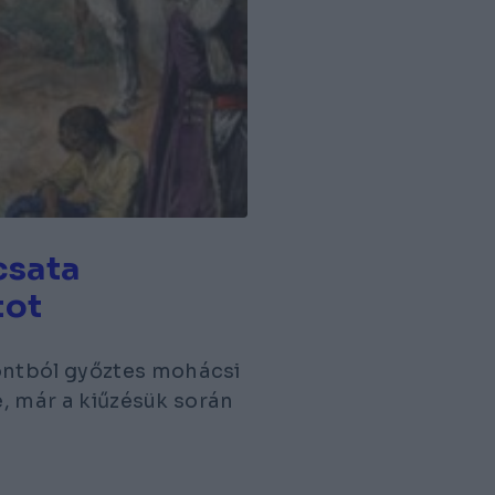
csata
tot
ontból győztes mohácsi
e, már a kiűzésük során