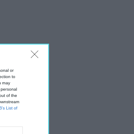
sonal or
ection to
ou may
 personal
out of the
 downstream
B’s List of