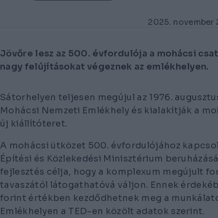
2025. november 
Jövőre lesz az 500. évfordulója a mohácsi csa
nagy felújításokat végeznek az emlékhelyen.
Sátorhelyen teljesen megújul az 1976. augusztu
Mohácsi Nemzeti Emlékhely és kialakítják a m
új kiállítóteret.
A mohácsi ütközet 500. évfordulójához kapcsol
Építési és Közlekedési Minisztérium beruházás
fejlesztés célja, hogy a komplexum megújult 
tavaszától látogathatóvá váljon. Ennek érdeké
forint értékben kezdődhetnek meg a munkálat
Emlékhelyen a TED-en közölt adatok szerint.