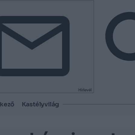
Hírlevél
tkező
Kastélyvilág