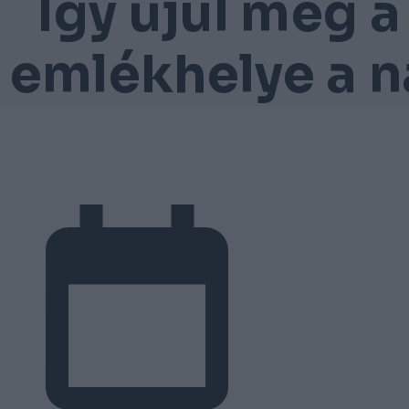
Így újul meg 
emlékhelye a n