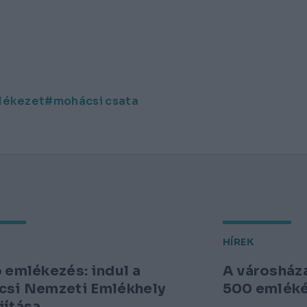
lékezet
mohácsi csata
HÍREK
 emlékezés: indul a
A városház
si Nemzeti Emlékhely
500 emlék
ítása