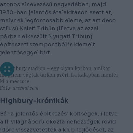
azonos elnevezésű negyedében, majd
1930-ban jelentős átalakításon esett át,
melynek legfontosabb eleme, az art deco
stílusú Keleti Tribün (illetve az ezzel
párban elkészült Nyugati Tribün)
építészeti szempontból is kiemelt
jelentőséggel bírt.
A Highbury stadion – egy olyan korban, amikor
még nem vágtak tarkón azért, ha kalapban mentél
ki a meccsre
Fotó:
arsenal.com
Highbury-krónikák
Bár a jelentős építkezési költségek, illetve
a II. világháború okozta nehézségek rövid
időre visszavetették a klub fejlődését, az