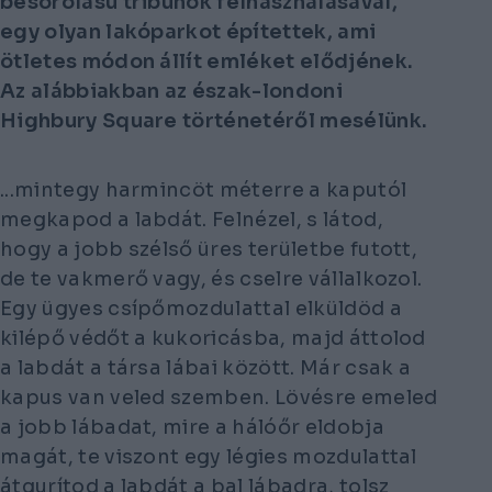
besorolású tribünök felhasználásával,
egy olyan lakóparkot építettek, ami
ötletes módon állít emléket elődjének.
Az alábbiakban az észak-londoni
Highbury Square történetéről mesélünk.
...mintegy harmincöt méterre a kaputól
megkapod a labdát. Felnézel, s látod,
hogy a jobb szélső üres területbe futott,
de te vakmerő vagy, és cselre vállalkozol.
Egy ügyes csípőmozdulattal elküldöd a
kilépő védőt a kukoricásba, majd áttolod
a labdát a társa lábai között. Már csak a
kapus van veled szemben. Lövésre emeled
a jobb lábadat, mire a hálóőr eldobja
magát, te viszont egy légies mozdulattal
átgurítod a labdát a bal lábadra, tolsz