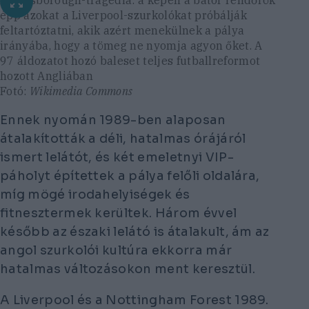
épp azokat a Liverpool-szurkolókat próbálják
feltartóztatni, akik azért menekülnek a pálya
irányába, hogy a tömeg ne nyomja agyon őket. A
97 áldozatot hozó baleset teljes futballreformot
hozott Angliában
Fotó:
Wikimedia Commons
Ennek nyomán 1989-ben alaposan
átalakították a déli, hatalmas órájáról
ismert lelátót, és két emeletnyi VIP-
páholyt építettek a pálya felőli oldalára,
míg mögé irodahelyiségek és
fitnesztermek kerültek. Három évvel
később az északi lelátó is átalakult, ám az
angol szurkolói kultúra ekkorra már
hatalmas változásokon ment keresztül.
A Liverpool és a Nottingham Forest 1989.