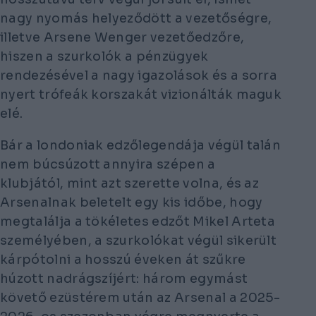
nagy nyomás helyeződött a vezetőségre,
illetve Arsene Wenger vezetőedzőre,
hiszen a szurkolók a pénzügyek
rendezésével a nagy igazolások és a sorra
nyert trófeák korszakát vizionálták maguk
elé.
Bár a londoniak edzőlegendája végül talán
nem búcsúzott annyira szépen a
klubjától, mint azt szerette volna, és az
Arsenalnak beletelt egy kis időbe, hogy
megtalálja a tökéletes edzőt Mikel Arteta
személyében, a szurkolókat végül sikerült
kárpótolni a hosszú éveken át szűkre
húzott nadrágszíjért: három egymást
követő ezüstérem után az Arsenal a 2025-