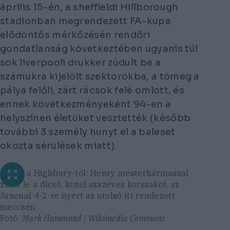
április 15-én, a sheffieldi Hillborough
stadionban megrendezett FA-kupa
elődöntős mérkőzésén rendőri
gondatlanság következtében ugyanis túl
sok liverpooli drukker zúdult be a
számukra kijelölt szektorokba, a tömeg a
pálya felőli, zárt rácsok felé omlott, és
ennek következményeként 94-en a
helyszínen életüket vesztették (később
további 3 személy hunyt el a baleset
okozta sérülések miatt).
Búcsú a Highbury-től: Henry mesterhármassal
zárta le a dicső, közel százéves korszakot, az
Arsenal 4-2-re nyert az utolsó itt rendezett
meccsén
Fotó:
Mark Hammond | Wikimedia Commons