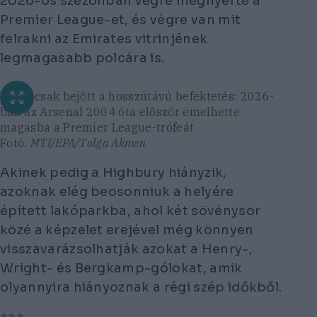
2026-os szezonban végre megnyerte a
Premier League-et, és végre van mit
felrakni az Emirates vitrinjének
legmagasabb polcára is.
Végül csak bejött a hosszútávú befektetés: 2026-
ban az Arsenal 2004 óta először emelhette
magasba a Premier League-trófeát
Fotó:
MTI/EPA/Tolga Akmen
Akinek pedig a Highbury hiányzik,
azoknak elég beosonniuk a helyére
épített lakóparkba, ahol két sövénysor
közé a képzelet erejével még könnyen
visszavarázsolhatják azokat a Henry-,
Wright- és Bergkamp-gólokat, amik
olyannyira hiányoznak a régi szép időkből.