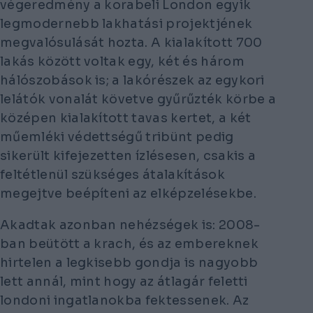
végeredmény a korabeli London egyik
legmodernebb lakhatási projektjének
megvalósulását hozta. A kialakított 700
lakás között voltak egy, két és három
hálószobások is; a lakórészek az egykori
lelátók vonalát követve gyűrűzték körbe a
középen kialakított tavas kertet, a két
műemléki védettségű tribünt pedig
sikerült kifejezetten ízlésesen, csakis a
feltétlenül szükséges átalakítások
megejtve beépíteni az elképzelésekbe.
Akadtak azonban nehézségek is: 2008-
ban beütött a krach, és az embereknek
hirtelen a legkisebb gondja is nagyobb
lett annál, mint hogy az átlagár feletti
londoni ingatlanokba fektessenek. Az