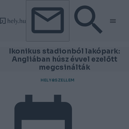
Tovább a tartalomhoz
Tovább a lábléchez
Ikonikus stadionból lakópark:
Angliában húsz évvel ezelőtt
megcsinálták
HELY&SZELLEM