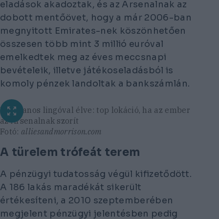
eladások akadoztak, és az Arsenalnak az
dobott mentőövet, hogy a már 2006-ban
megnyitott Emirates-nek köszönhetően
összesen több mint 3 millió euróval
emelkedtek meg az éves meccsnapi
bevételeik, illetve játékoseladásból is
komoly pénzek landoltak a bankszámlán.
Ingatlanos lingóval élve: top lokáció, ha az ember
az Arsenalnak szorít
Fotó:
alliesandmorrison.com
A türelem trófeát terem
A pénzügyi tudatosság végül kifizetődött.
A 186 lakás maradékát sikerült
értékesíteni, a 2010 szeptemberében
megjelent pénzügyi jelentésben pedig