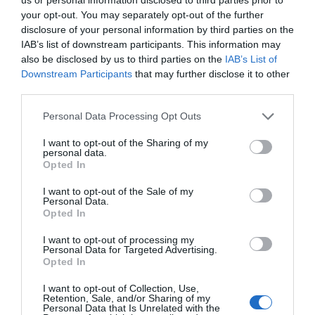
megőrzése – a két art deco lelátó azonban szinte
your opt-out. You may separately opt-out of the further
eredetijében megmaradt
disclosure of your personal information by third parties on the
Fotó:
terragen-environmental.co.uk
IAB’s list of downstream participants. This information may
also be disclosed by us to third parties on the
IAB’s List of
Évtizedes mesterterv
Downstream Participants
that may further disclose it to other
third parties.
Bár láttunk már példát Európában arra,
Personal Data Processing Opt Outs
hogy egy új stadionba költöző csapat
megőrzi korábbi otthonát és valahogyan
I want to opt-out of the Sharing of my
personal data.
hasznosítja azt, jelen esetben ez pénzügyi
Opted In
okokból kivitelezhetetlen lett volna. Az
I want to opt-out of the Sale of my
„ágyúsok” pénzügyi menedzsmentje azt
Personal Data.
Opted In
gondolta ki, hogy a hosszútávon
kétségkívül megtérülő új arénáját
I want to opt-out of processing my
Personal Data for Targeted Advertising.
tudatosabb játékoseladás-politika és
Opted In
ingatlanbefektetések segítségével
I want to opt-out of Collection, Use,
finanszírozza majd – utóbbiba tartozott a
Retention, Sale, and/or Sharing of my
Personal Data that Is Unrelated with the
Highbury lakóparkká történő