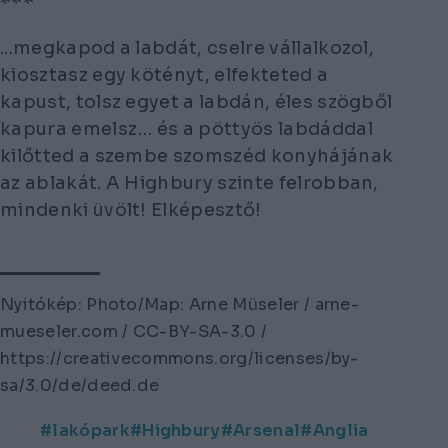
***
...megkapod a labdát, cselre vállalkozol,
kiosztasz egy kötényt, elfekteted a
kapust, tolsz egyet a labdán, éles szögből
kapura emelsz… és a pöttyös labdáddal
kilőtted a szembe szomszéd konyhájának
az ablakát. A Highbury szinte felrobban,
mindenki üvölt! Elképesztő!
Nyitókép: Photo/Map: Arne Müseler / arne-
mueseler.com / CC-BY-SA-3.0 /
https://creativecommons.org/licenses/by-
sa/3.0/de/deed.de
lakópark
Highbury
Arsenal
Anglia