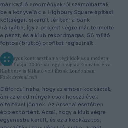
már kiváló eredményekről számolhattak
be a könyvelők: a Highbury Square építési
költségeit sikerült téríteni a bank
irányába, így a projekt végre már termelte
a pénzt, és a klub rekordmagas, 56 millió
fontos (bruttó) profitot regisztrált.
Látványos kontrasztban a régi idők és a modern
korok focija: 2006-ban egy ideig az Emirates és a
Highbury is látható volt Észak-Londonban
Fotó:
arsenal.com
Előfordul néha, hogy az ember kockáztat,
ám az eredmények csak hosszú évek
elteltével jönnek. Az Arsenal esetében
épp ez történt. Azzal, hogy a klub végre
egyenesbe került, és ez a kockázatos,
hosszútávú terv végül jól sült el, ismét