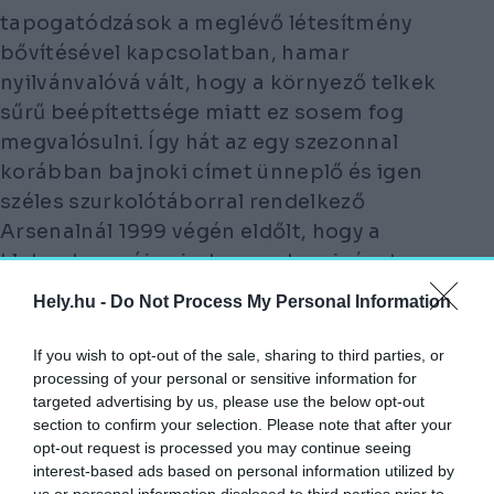
tapogatódzások a meglévő létesítmény
bővítésével kapcsolatban, hamar
nyilvánvalóvá vált, hogy a környező telkek
sűrű beépítettsége miatt ez sosem fog
megvalósulni. Így hát az egy szezonnal
korábban bajnoki címet ünneplő és igen
széles szurkolótáborral rendelkező
Arsenalnál 1999 végén eldőlt, hogy a
klubnak egy új, minden modern igényt
kielégítő, nagyobb otthonra lesz
Hely.hu -
Do Not Process My Personal Information
szüksége: megszületett az Emirates
Stadium megépítésének, és ezzel a
If you wish to opt-out of the sale, sharing to third parties, or
Highbury lebontásának gondolata.
processing of your personal or sensitive information for
targeted advertising by us, please use the below opt-out
section to confirm your selection. Please note that after your
A piros-fehér drukkerek egy része a mai napig
opt-out request is processed you may continue seeing
visszasírja a régi stadiont, de a sebesen változó
interest-based ads based on personal information utilized by
világban egész egyszerűen nem volt realitás a
us or personal information disclosed to third parties prior to