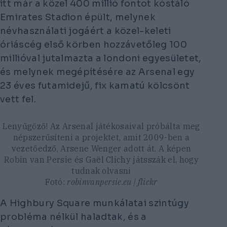
itt már a közel 400 millió fontot kóstáló
Emirates Stadion épült, melynek
névhasználati jogáért a közel-keleti
óriáscég első körben hozzávetőleg 100
millióval jutalmazta a londoni egyesületet,
és melynek megépítésére az Arsenal egy
23 éves futamidejű, fix kamatú kölcsönt
vett fel.
Lenyűgöző! Az Arsenal játékosaival próbálta meg
népszerűsíteni a projektet, amit 2009-ben a
vezetőedző, Arsene Wenger adott át. A képen
Robin van Persie és Gaël Clichy játsszák el, hogy
tudnak olvasni
Fotó:
robinvanpersie.eu | flickr
A Highbury Square munkálatai szintúgy
probléma nélkül haladtak, és a