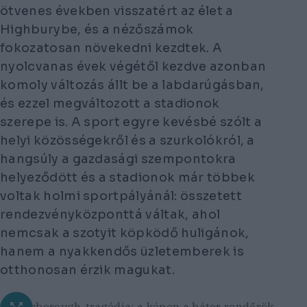
ötvenes években visszatért az élet a
Highburybe, és a nézőszámok
fokozatosan növekedni kezdtek. A
nyolcvanas évek végétől kezdve azonban
komoly változás állt be a labdarúgásban,
és ezzel megváltozott a stadionok
szerepe is. A sport egyre kevésbé szólt a
helyi közösségekről és a szurkolókról, a
hangsúly a gazdasági szempontokra
helyeződött és a stadionok már többek
voltak holmi sportpályánál: összetett
rendezvényközponttá váltak, ahol
nemcsak a szotyit köpködő huligánok,
hanem a nyakkendős üzletemberek is
otthonosan érzik magukat.
A Hillsborough-tragédia: a képen a bátor rendőrök