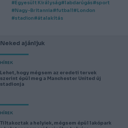
Egyesült Királyság
labdarúgás
sport
Nagy-Britannia
futball
London
stadion
átalakítás
Neked ajánljuk
HÍREK
Lehet, hogy mégsem az eredeti tervek
szerint épül meg a Manchester United új
stadionja
HÍREK
Tiltakoztak a helyiek, mégsem épül lakópark