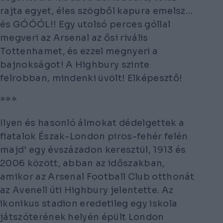
rajta egyet, éles szögből kapura emelsz…
és GÓÓÓL!! Egy utolsó perces góllal
megveri az Arsenal az ősi rivális
Tottenhamet, és ezzel megnyeri a
bajnokságot! A Highbury szinte
felrobban, mindenki üvölt! Elképesztő!
***
Ilyen és hasonló álmokat dédelgettek a
fiatalok Észak-London piros-fehér felén
majd’ egy évszázadon keresztül, 1913 és
2006 között, abban az időszakban,
amikor az Arsenal Football Club otthonát
az Avenell úti Highbury jelentette. Az
ikonikus stadion eredetileg egy iskola
játszóterének helyén épült London